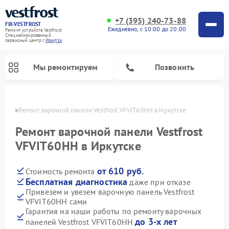
+7 (395) 240-73-88
FIX-VESTFROST
Ежедневно, с 10:00 до 20:00
Ремонт устройств Vestfrost
Специализированный
cервисный центр г.
Иркутск
Мы ремонтируем
Позвонить
утске
Ремонт варочной панели Vestfrost VFVIT60HH в Иркутске
Ремонт варочной панели Vestfrost
VFVIT60HH в Иркутске
от 610 руб.
Стоимость ремонта
Бесплатная диагностика
даже при отказе
Привезем и увезем варочную панель Vestfrost
VFVIT60HH сами
Ремонт холодильников Vestfrost
Ремонт стиральных машин Vestfrost
Ремонт духовых шкафов Vestfrost
Ремонт сушильных машин Vestfrost
Ремонт морозильных камер Vestfrost
Ремонт посудомоечных машин Vestfrost
Ремонт водонагревателей Vestfrost
Ремонт винных шкафов Vestfrost
Гарантия на наши работы по ремонту варочных
до 3-х лет
панелей Vestfrost VFVIT60HH