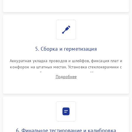
проводки.
5. Сборка и герметизация
Аккуратная укладка проводов и шлейфов, фиксация плат и
конфорок на штатных местах. Установка стеклокерамики с
проверкой равномерности зазоров. Нанесение
Подробнее
термостойкого герметика или укладка уплотнительной
ленты по контуру.
6. Финальное тестирование и калибровка