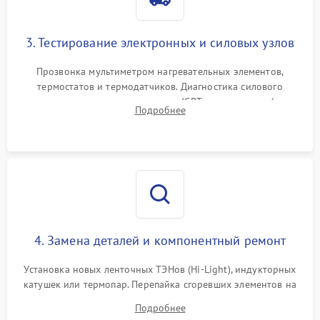
3. Тестирование электронных и силовых узлов
Прозвонка мультиметром нагревательных элементов,
термостатов и термодатчиков. Диагностика силового
модуля, реле, диодных мостов и IGBT-транзисторов (для
Подробнее
индукции). Проверка кранов и газ-контроля (для газовых
панелей).
4. Замена деталей и компонентный ремонт
Установка новых ленточных ТЭНов (Hi-Light), индукторных
катушек или термопар. Перепайка сгоревших элементов на
плате управления, восстановление токопроводящих
Подробнее
дорожек. Очистка контактов и замена поврежденной