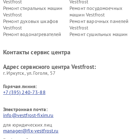
Vestfrost
Vestfrost
Ремонт стиральных машин
Ремонт посудомоечных
Vestfrost
машин Vestfrost
Ремонт духовых шкафов
Ремонт варочных панелей
Vestfrost
Vestfrost
Ремонт водонагревателей
Ремонт сушильных машин
Vestfrost
Vestfrost
Ремонт винных шкафов
Ремонт вытяжек Vestfrost
Контакты сервис центра
Vestfrost
Ремонт пылесосов Vestfrost
Адрес сервисного центра Vestfrost:
г. Иркутск, ул. ​Гоголя, 57
Горячая линия:
+7 (395) 240-73-88
Электронная почта:
info@vestfrost-fixim.ru
для юридических лиц
manager@fix-vestfrost.ru