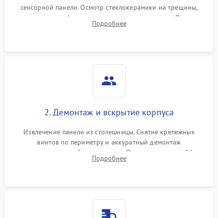
сенсорной панели. Осмотр стеклокерамики на трещины,
проверка конфорок на равномерность нагрева. Опрос
Подробнее
клиента о симптомах (не включается, не видит посуду,
щелкает).
2. Демонтаж и вскрытие корпуса
Извлечение панели из столешницы. Снятие крепежных
винтов по периметру и аккуратный демонтаж
стеклокерамической поверхности. Отсоединение шлейфов
Подробнее
сенсорного блока для доступа к силовым платам, катушкам
или ТЭНам.