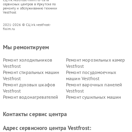
сервисных центров в Иркутске по
ремонту и обслуживанию техники
Vestfrost
2021-2026 © СЦ irk.vestfrost-
fixim.ru
Мы ремонтируем
Ремонт холодильников
Ремонт морозильных камер
Vestfrost
Vestfrost
Ремонт стиральных машин
Ремонт посудомоечных
Vestfrost
машин Vestfrost
Ремонт духовых шкафов
Ремонт варочных панелей
Vestfrost
Vestfrost
Ремонт водонагревателей
Ремонт сушильных машин
Vestfrost
Vestfrost
Ремонт винных шкафов
Ремонт вытяжек Vestfrost
Контакты сервис центра
Vestfrost
Ремонт пылесосов Vestfrost
Адрес сервисного центра Vestfrost: