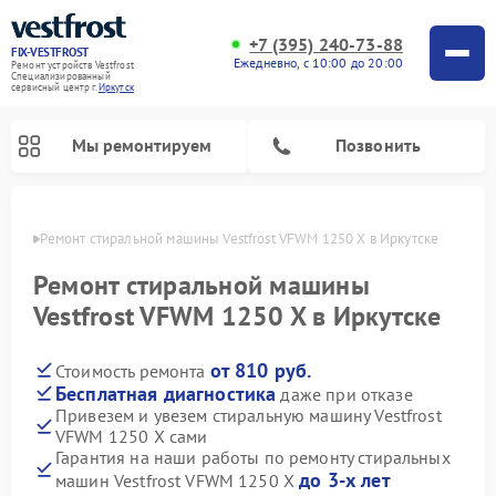
+7 (395) 240-73-88
FIX-VESTFROST
Ежедневно, с 10:00 до 20:00
Ремонт устройств Vestfrost
Специализированный
cервисный центр г.
Иркутск
Мы ремонтируем
Позвонить
утске
Ремонт стиральной машины Vestfrost VFWM 1250 X в Иркутске
Ремонт стиральной машины
Vestfrost VFWM 1250 X в Иркутске
от 810 руб.
Стоимость ремонта
Бесплатная диагностика
даже при отказе
Привезем и увезем стиральную машину Vestfrost
VFWM 1250 X сами
Ремонт холодильников Vestfrost
Ремонт посудомоечных машин Vestfrost
Ремонт варочных панелей Vestfrost
Ремонт сушильных машин Vestfrost
Ремонт морозильных камер Vestfrost
Ремонт духовых шкафов Vestfrost
Ремонт водонагревателей Vestfrost
Ремонт винных шкафов Vestfrost
Гарантия на наши работы по ремонту стиральных
до 3-х лет
машин Vestfrost VFWM 1250 X