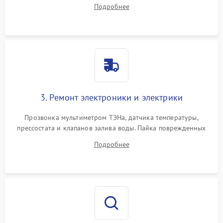
амортизаторов. Проверка подшипников барабана и
Подробнее
крестовины на износ, а манжеты люка на разрывы.
3. Ремонт электроники и электрики
Прозвонка мультиметром ТЭНа, датчика температуры,
прессостата и клапанов залива воды. Пайка поврежденных
дорожек или замена симисторов на плате управления.
Подробнее
Восстановление целостности проводки и контактов.