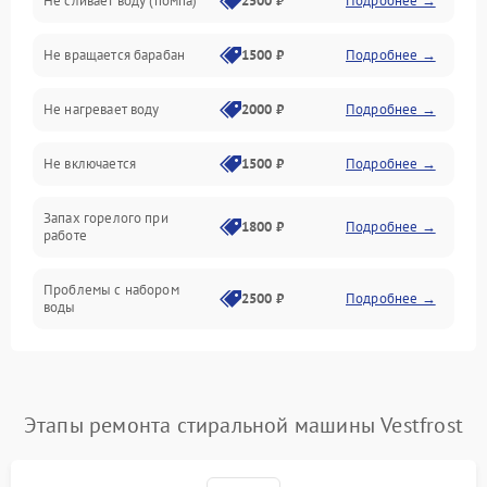
Не сливает воду (помпа)
2500 ₽
Подробнее →
Водоснабжение
Не вращается барабан
1500 ₽
Подробнее →
Слив
Не нагревает воду
2000 ₽
Подробнее →
Программное обеспечение
Не включается
1500 ₽
Подробнее →
Запах горелого при
1800 ₽
Подробнее →
работе
Проблемы с набором
2500 ₽
Подробнее →
воды
Замена ТЭНа
2200 ₽
Подробнее →
Замена платы управления
2200 ₽
Подробнее →
Этапы ремонта стиральной машины Vestfrost