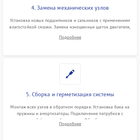
4. Замена механических узлов
Установка новых подшипников и сальников с применением
влагостойкой смазки. Замена изношенных щеток двигателя,
порванного ремня привода, неисправного сливного насоса
Подробнее
или поврежденной резиновой манжеты.
5. Сборка и герметизация системы
Монтаж всех узлов в обратном порядке. Установка бака на
пружины и амортизаторы. Подключение патрубков с
надежной фиксацией хомутами. Обработка стыков
Подробнее
герметиком для предотвращения возможных протечек воды.