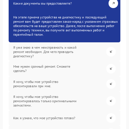
Какие документы вы предоставляете?
На этапе приема устройства на диагностику и последующий
ремонт вам будет предоставлен заказ-наряд с указанием страховых
обязательств на ваше устройство. Далее, после выполнения работ
по ремонту техники, вы получите акт выполненных работ и
гарантийный талон.
Я уже знаю в чем неисправность и какой
ремонт необходим. Для чего проводить
диагностику?
Мне нужен срочный ремонт. Сможете
сделать?
Я хочу, чтобы мое устройство
ремонтировали при мне.
Я хочу, чтобы мое устройство
ремонтировалось только оригинальными
запчастями.
Как я узнаю, что мое устройство готово?