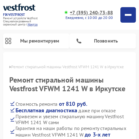
+7 (395) 240-73-88
FIX-VESTFROST
Ежедневно, с 10:00 до 20:00
Ремонт устройств Vestfrost
Специализированный
cервисный центр г.
Иркутск
Мы ремонтируем
Позвонить
утске
Ремонт стиральной машины Vestfrost VFWM 1241 W в Иркутске
Ремонт стиральной машины
Vestfrost VFWM 1241 W в Иркутске
от 810 руб.
Стоимость ремонта
Бесплатная диагностика
даже при отказе
Привезем и увезем стиральную машину Vestfrost
VFWM 1241 W сами
Ремонт холодильников Vestfrost
Ремонт посудомоечных машин Vestfrost
Ремонт варочных панелей Vestfrost
Ремонт сушильных машин Vestfrost
Ремонт морозильных камер Vestfrost
Ремонт духовых шкафов Vestfrost
Ремонт водонагревателей Vestfrost
Ремонт винных шкафов Vestfrost
Гарантия на наши работы по ремонту стиральных
до 3-х лет
машин Vestfrost VFWM 1241 W