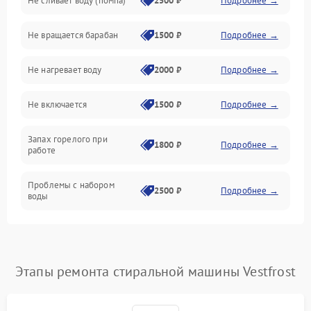
Не сливает воду (помпа)
2500 ₽
Подробнее →
Водоснабжение
Не вращается барабан
1500 ₽
Подробнее →
Слив
Не нагревает воду
2000 ₽
Подробнее →
Программное обеспечение
Не включается
1500 ₽
Подробнее →
Запах горелого при
1800 ₽
Подробнее →
работе
Проблемы с набором
2500 ₽
Подробнее →
воды
Замена ТЭНа
2200 ₽
Подробнее →
Замена платы управления
2200 ₽
Подробнее →
Этапы ремонта стиральной машины Vestfrost