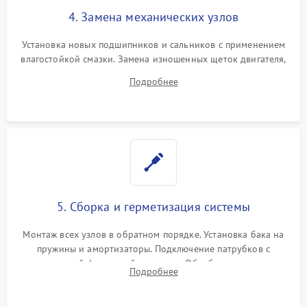
4. Замена механических узлов
Установка новых подшипников и сальников с применением
влагостойкой смазки. Замена изношенных щеток двигателя,
порванного ремня привода, неисправного сливного насоса
Подробнее
или поврежденной резиновой манжеты.
5. Сборка и герметизация системы
Монтаж всех узлов в обратном порядке. Установка бака на
пружины и амортизаторы. Подключение патрубков с
надежной фиксацией хомутами. Обработка стыков
Подробнее
герметиком для предотвращения возможных протечек воды.