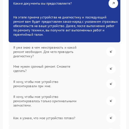
Какие документы вы предоставляете?
На этапе приема устройства на диагностику и последующий
ремонт вам будет предоставлен заказ-наряд с указанием страховых
обязательств на ваше устройство. Далее, после выполнения работ
по ремонту техники, вы получите акт выполненных работ и
гарантийный талон.
Я уже знаю в чем неисправность и какой
ремонт необходим. Для чего проводить
диагностику?
Мне нужен срочный ремонт. Сможете
сделать?
Я хочу, чтобы мое устройство
ремонтировали при мне.
Я хочу, чтобы мое устройство
ремонтировалось только оригинальными
запчастями.
Как я узнаю, что мое устройство готово?