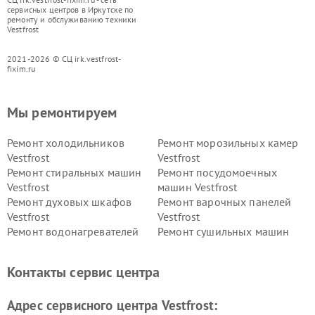
сервисных центров в Иркутске по
ремонту и обслуживанию техники
Vestfrost
2021-2026 © СЦ irk.vestfrost-
fixim.ru
Мы ремонтируем
Ремонт холодильников
Ремонт морозильных камер
Vestfrost
Vestfrost
Ремонт стиральных машин
Ремонт посудомоечных
Vestfrost
машин Vestfrost
Ремонт духовых шкафов
Ремонт варочных панелей
Vestfrost
Vestfrost
Ремонт водонагревателей
Ремонт сушильных машин
Vestfrost
Vestfrost
Ремонт винных шкафов
Ремонт вытяжек Vestfrost
Контакты сервис центра
Vestfrost
Ремонт пылесосов Vestfrost
Адрес сервисного центра Vestfrost: