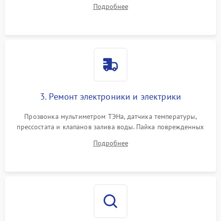
амортизаторов. Проверка подшипников барабана и
Подробнее
крестовины на износ, а манжеты люка на разрывы.
3. Ремонт электроники и электрики
Прозвонка мультиметром ТЭНа, датчика температуры,
прессостата и клапанов залива воды. Пайка поврежденных
дорожек или замена симисторов на плате управления.
Подробнее
Восстановление целостности проводки и контактов.