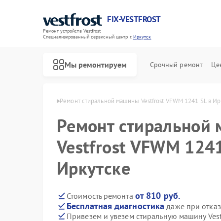
FIX-VESTFROST
Ремонт устройств Vestfrost
Специализированный cервисный центр г.
Иркутск
Мы ремонтируем
Срочный ремонт
Це
estfrost в Иркутске
Ремонт стиральной машины Vestfrost VFWM 1241 SL в Ир
Ремонт стиральной
Vestfrost VFWM 1241
Иркутске
от 810 руб.
Стоимость ремонта
Бесплатная диагностика
даже при отказ
Привезем и увезем стиральную машину Ves
Ремонт холодильников Vestfrost
Ремонт морозильных камер Vestfrost
Ремонт посудомоечных машин Vestfrost
Ремонт духовых шкафов Vestfrost
Ремонт варочных панелей Vestfrost
Ремонт водонагревателей Vestfrost
Ремонт сушильных машин Vestfrost
Ремонт винных шкафов Vestfrost