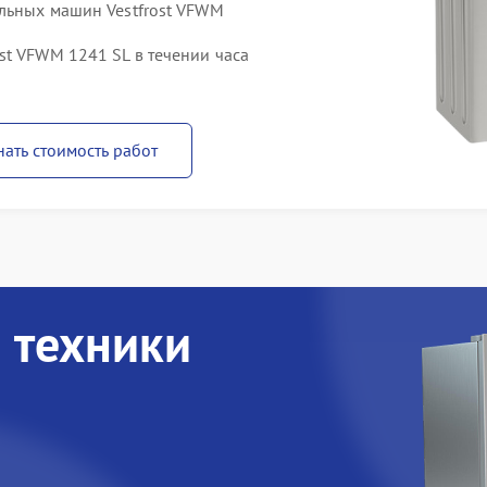
альных машин Vestfrost VFWM
st VFWM 1241 SL в течении часа
нать стоимость работ
 техники