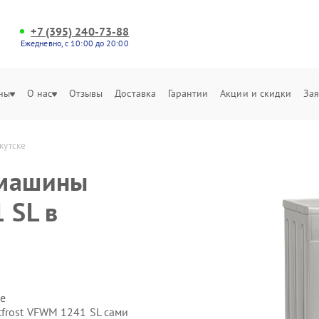
+7 (395) 240-73-88
Ежедневно, с 10:00 до 20:00
ны
О нас
Отзывы
Доставка
Гарантии
Акции и скидки
Зая
кутске
 машины
 SL в
е
tfrost VFWM 1241 SL сами