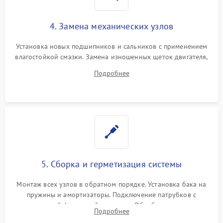
4. Замена механических узлов
Установка новых подшипников и сальников с применением
влагостойкой смазки. Замена изношенных щеток двигателя,
порванного ремня привода, неисправного сливного насоса
Подробнее
или поврежденной резиновой манжеты.
5. Сборка и герметизация системы
Монтаж всех узлов в обратном порядке. Установка бака на
пружины и амортизаторы. Подключение патрубков с
надежной фиксацией хомутами. Обработка стыков
Подробнее
герметиком для предотвращения возможных протечек воды.