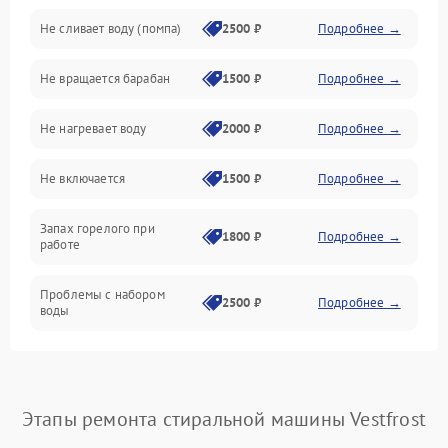
Не сливает воду (помпа)
2500 ₽
Подробнее →
Водоснабжение
Не вращается барабан
1500 ₽
Подробнее →
Слив
Не нагревает воду
2000 ₽
Подробнее →
Программное обеспечение
Не включается
1500 ₽
Подробнее →
Запах горелого при
1800 ₽
Подробнее →
работе
Проблемы с набором
2500 ₽
Подробнее →
воды
Замена ТЭНа
2200 ₽
Подробнее →
Замена платы управления
2200 ₽
Подробнее →
Этапы ремонта стиральной машины Vestfrost