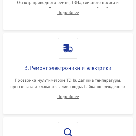
Осмотр приводного ремня, ТЭНа, сливного насоса и
амортизаторов. Проверка подшипников барабана и
Подробнее
крестовины на износ, а манжеты люка на разрывы.
3. Ремонт электроники и электрики
Прозвонка мультиметром ТЭНа, датчика температуры,
прессостата и клапанов залива воды. Пайка поврежденных
дорожек или замена симисторов на плате управления.
Подробнее
Восстановление целостности проводки и контактов.