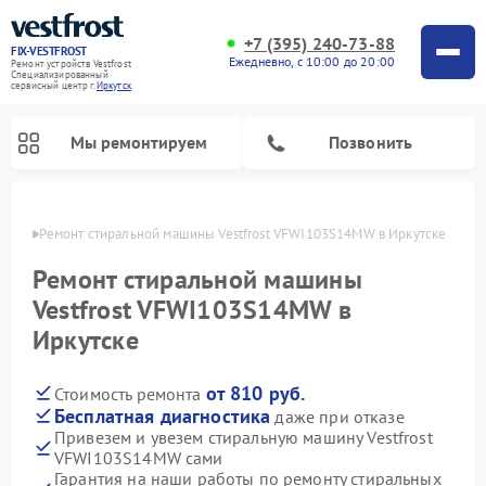
+7 (395) 240-73-88
FIX-VESTFROST
Ежедневно, с 10:00 до 20:00
Ремонт устройств Vestfrost
Специализированный
cервисный центр г.
Иркутск
Мы ремонтируем
Позвонить
утске
Ремонт стиральной машины Vestfrost VFWI103S14MW в Иркутске
Ремонт стиральной машины
Vestfrost VFWI103S14MW в
Иркутске
от 810 руб.
Стоимость ремонта
Бесплатная диагностика
даже при отказе
Привезем и увезем стиральную машину Vestfrost
Ремонт холодильников Vestfrost
Ремонт посудомоечных машин Vestfrost
Ремонт варочных панелей Vestfrost
Ремонт сушильных машин Vestfrost
Ремонт морозильных камер Vestfrost
Ремонт духовых шкафов Vestfrost
Ремонт водонагревателей Vestfrost
Ремонт винных шкафов Vestfrost
VFWI103S14MW сами
Гарантия на наши работы по ремонту стиральных