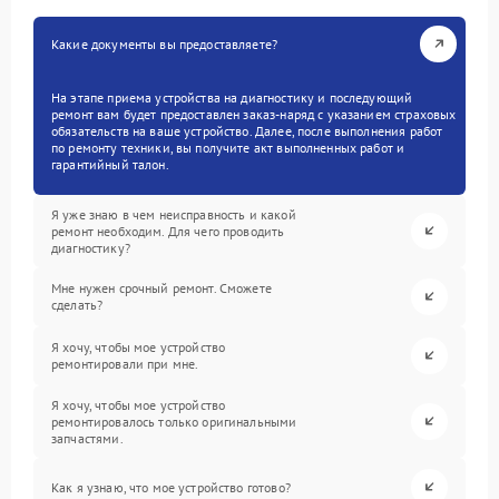
Какие документы вы предоставляете?
На этапе приема устройства на диагностику и последующий
ремонт вам будет предоставлен заказ-наряд с указанием страховых
обязательств на ваше устройство. Далее, после выполнения работ
по ремонту техники, вы получите акт выполненных работ и
гарантийный талон.
Я уже знаю в чем неисправность и какой
ремонт необходим. Для чего проводить
диагностику?
Мне нужен срочный ремонт. Сможете
сделать?
Я хочу, чтобы мое устройство
ремонтировали при мне.
Я хочу, чтобы мое устройство
ремонтировалось только оригинальными
запчастями.
Как я узнаю, что мое устройство готово?