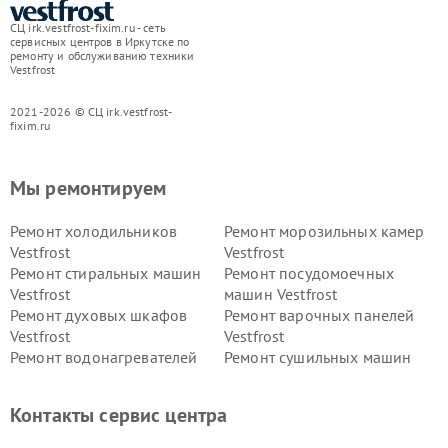
СЦ irk.vestfrost-fixim.ru - сеть
сервисных центров в Иркутске по
ремонту и обслуживанию техники
Vestfrost
2021-2026 © СЦ irk.vestfrost-
fixim.ru
Мы ремонтируем
Ремонт холодильников
Ремонт морозильных камер
Vestfrost
Vestfrost
Ремонт стиральных машин
Ремонт посудомоечных
Vestfrost
машин Vestfrost
Ремонт духовых шкафов
Ремонт варочных панелей
Vestfrost
Vestfrost
Ремонт водонагревателей
Ремонт сушильных машин
Vestfrost
Vestfrost
Ремонт винных шкафов
Ремонт вытяжек Vestfrost
Контакты сервис центра
Vestfrost
Ремонт пылесосов Vestfrost