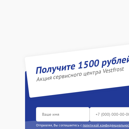
Получите 1500 рубле
Акция сервисного центра Vestfrost
Отправляя, Вы соглашаетесь с
политикой конфиденциально