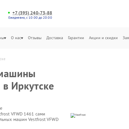
+7 (395) 240-73-88
Ежедневно, с 10:00 до 20:00
ны
О нас
Отзывы
Доставка
Гарантии
Акции и скидки
Зая
ске
 машины
 в Иркутске
е
tfrost VFWD 1461 сами
льных машин Vestfrost VFWD