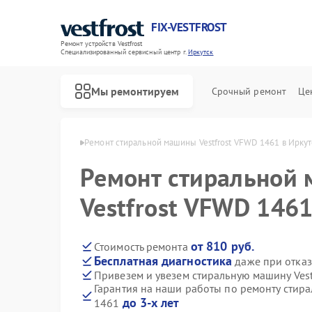
FIX-VESTFROST
Ремонт устройств Vestfrost
Специализированный cервисный центр г.
Иркутск
Мы ремонтируем
Срочный ремонт
Це
estfrost в Иркутске
Ремонт стиральной машины Vestfrost VFWD 1461 в Иркут
Ремонт стиральной
Vestfrost VFWD 1461
от 810 руб.
Стоимость ремонта
Бесплатная диагностика
даже при отказ
Привезем и увезем стиральную машину Ves
Гарантия на наши работы по ремонту стира
до 3-х лет
1461
Ремонт холодильников Vestfrost
Ремонт морозильных камер Vestfrost
Ремонт посудомоечных машин Vestfrost
Ремонт духовых шкафов Vestfrost
Ремонт варочных панелей Vestfrost
Ремонт водонагревателей Vestfrost
Ремонт сушильных машин Vestfrost
Ремонт винных шкафов Vestfrost