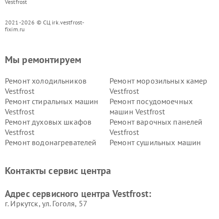
Vestfrost
2021-2026 © СЦ irk.vestfrost-
fixim.ru
Мы ремонтируем
Ремонт холодильников
Ремонт морозильных камер
Vestfrost
Vestfrost
Ремонт стиральных машин
Ремонт посудомоечных
Vestfrost
машин Vestfrost
Ремонт духовых шкафов
Ремонт варочных панелей
Vestfrost
Vestfrost
Ремонт водонагревателей
Ремонт сушильных машин
Vestfrost
Vestfrost
Ремонт винных шкафов
Ремонт вытяжек Vestfrost
Контакты сервис центра
Vestfrost
Ремонт пылесосов Vestfrost
Адрес сервисного центра Vestfrost:
г. Иркутск, ул. ​Гоголя, 57