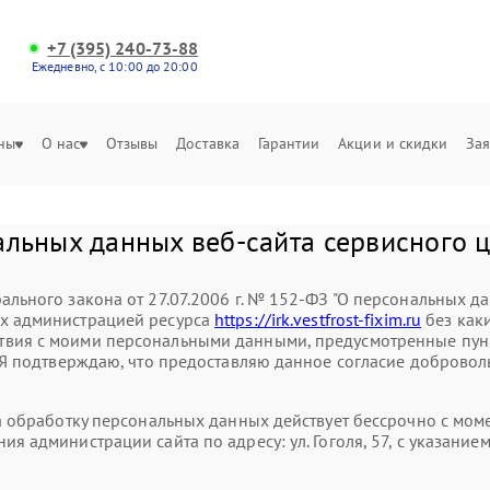
+7 (395) 240-73-88
Ежедневно, с 10:00 до 20:00
ны
О нас
Отзывы
Доставка
Гарантии
Акции и скидки
Зая
льных данных веб-сайта сервисного це
ального закона от 27.07.2006 г. № 152-ФЗ "О персональных д
ых администрацией ресурса
https://irk.vestfrost-fixim.ru
без как
вия с моими персональными данными, предусмотренные пункт
. Я подтверждаю, что предоставляю данное согласие доброволь
на обработку персональных данных действует бессрочно с мо
ия администрации сайта по адресу: ул. ​Гоголя, 57, с указа