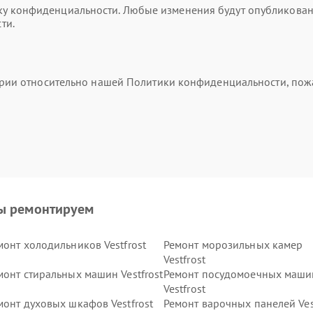
 конфиденциальности. Любые изменения будут опубликованы 
ти.
тарии относительно нашей Политики конфиденциальности, пож
ы ремонтируем
монт холодильников Vestfrost
Ремонт морозильных камер
Vestfrost
монт стиральных машин Vestfrost
Ремонт посудомоечных маши
Vestfrost
монт духовых шкафов Vestfrost
Ремонт варочных панелей Ves