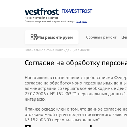
FIX-VESTFROST
Ремонт устройств Vestfrost
Специализированный cервисный центр г.
Иркутск
Мы ремонтируем
Срочный ремонт
Це
Главная
Политика конфиденциальности
Согласие на обработку персона
Настоящим, в соответствии с требованиями Федер
согласие на обработку моих персональных данн
администрации совершать все необходимые дейст
27.07.2006 г. № 152-ФЗ "О персональных данных"
интересах.
Я также осведомлен о том, что данное согласие 
отозвано мной путем подачи письменного заявлен
№ 152-ФЗ "О персональных данных".
Ремонт холодильников Vestfrost
Ремонт морозильных камер Vestfrost
Ремонт стиральных машин Vestfrost
Ремонт посудомоечных машин Vestfrost
Ремонт духовых шкафов Vestfrost
Ремонт варочных панелей Vestfrost
Ремонт водонагревателей Vestfrost
Ремонт сушильных машин Vestfrost
Ремонт винных шкафов Vestfrost