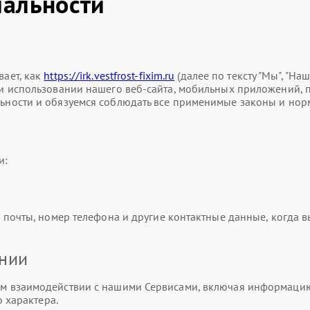
альности
ает, как
https://irk.vestfrost-fixim.ru
(далее по тексту "Мы", "На
использовании нашего веб-сайта, мобильных приложений, прод
ности и обязуемся соблюдать все применимые законы и нор
и:
почты, номер телефона и другие контактные данные, когда вы
ании
 взаимодействии с нашими Сервисами, включая информацию о
 характера.