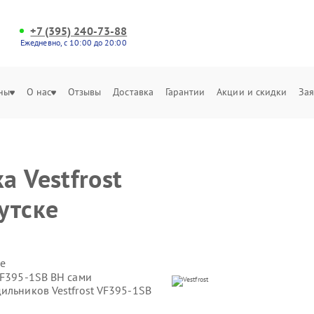
+7 (395) 240-73-88
Ежедневно, с 10:00 до 20:00
ны
О нас
Отзывы
Доставка
Гарантии
Акции и скидки
Зая
е
 Vestfrost
утске
е
VF395-1SB BH сами
ильников Vestfrost VF395-1SB