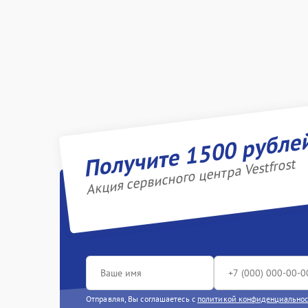
Получите 1500 рубле
Акция сервисного центра Vestfrost
Отправляя, Вы соглашаетесь с
политикой конфиденциально