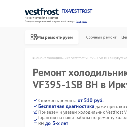
FIX-VESTFROST
Ремонт устройств Vestfrost
Специализированный cервисный центр г.
Иркутск
Мы ремонтируем
Срочный ремонт
Це
estfrost в Иркутске
Ремонт холодильника Vestfrost VF395-1SB BH в Иркутск
Ремонт холодильника
VF395-1SB BH в Ирк
от 510 руб.
Стоимость ремонта
Бесплатная диагностика
даже при отказ
Привезем и увезем холодильник Vestfrost 
Гарантия на наши работы по ремонту холод
до 3-х лет
BH
Ремонт морозильных камер Vestfrost
Ремонт стиральных машин Vestfrost
Ремонт посудомоечных машин Vestfrost
Ремонт духовых шкафов Vestfrost
Ремонт варочных панелей Vestfrost
Ремонт водонагревателей Vestfrost
Ремонт сушильных машин Vestfrost
Ремонт винных шкафов Vestfrost