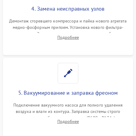
4. Замена неисправных узлов
Демонтаж сгоревшего компрессора и пайка нового агрегата
медно-фосфорным припоем. Установка нового фильтра-
осушителя. Замена изношенных вентиляторов обдува,
Подробнее
сломанных заслонок или поврежденных дверных петель.
5. Вакуумирование и заправка фреоном
Подключение вакуумного насоса для полного удаления
воздуха и влаги из контура. Заправка системы строго
дозированным объемом хладагента (R600a, R134a) по
Подробнее
электронным весам. Контроль рабочего давления в системе.