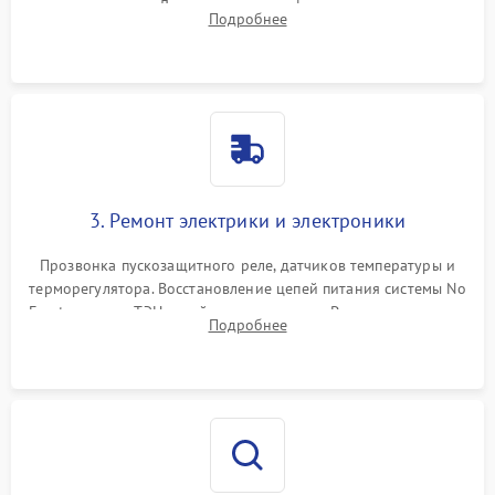
течеискателем. Демонтаж старого фильтра-осушителя и
Подробнее
продувка капиллярной трубки для устранения засоров.
3. Ремонт электрики и электроники
Прозвонка пускозащитного реле, датчиков температуры и
терморегулятора. Восстановление цепей питания системы No
Frost, включая ТЭН оттайки и вентилятор. Ремонт или замена
Подробнее
платы управления при сбоях алгоритмов.