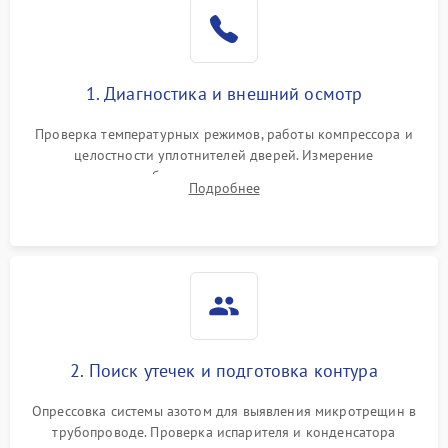
Образование конденсата
1800 ₽
Подробнее →
на стенках
Сбой в работе инвертора
2100 ₽
Подробнее →
1. Диагностика и внешний осмотр
Запах горелого при
2000 ₽
Подробнее →
Проверка температурных режимов, работы компрессора и
работе
целостности уплотнителей дверей. Измерение
сопротивления обмоток мотора, проверка термостата и
Не включается
Подробнее
1000 ₽
Подробнее →
считывание кодов ошибок с электронного дисплея.
холодильник
Проблемы с системой
автоматической
1800 ₽
Подробнее →
разморозки
2. Поиск утечек и подготовка контура
Опрессовка системы азотом для выявления микротрещин в
трубопроводе. Проверка испарителя и конденсатора