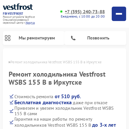
+7 (395) 240-73-88
FIX-VESTFROST
Ежедневно, с 10:00 до 20:00
Ремонт устройств Vestfrost
Специализированный
cервисный центр г.
Иркутск
Мы ремонтируем
Позвонить
утске
Ремонт холодильника Vestfrost WSBS 155 B в Иркутске
Ремонт холодильника Vestfrost
WSBS 155 B в Иркутске
от 510 руб.
Стоимость ремонта
Бесплатная диагностика
даже при отказе
Привезем и увезем холодильник Vestfrost WSBS
155 B сами
Ремонт морозильных камер Vestfrost
Ремонт посудомоечных машин Vestfrost
Ремонт варочных панелей Vestfrost
Ремонт сушильных машин Vestfrost
Ремонт стиральных машин Vestfrost
Ремонт духовых шкафов Vestfrost
Ремонт водонагревателей Vestfrost
Ремонт винных шкафов Vestfrost
Гарантия на наши работы по ремонту
до 3-х лет
холодильников Vestfrost WSBS 155 B