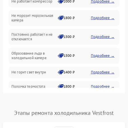
Не работает компрессор
2000 ₽
Подробнее →
Электропитание
Не морозит морозильная
Дренаж
1800 ₽
Подробнее →
камера
Оттайка
Постоянно работает и не
1500 ₽
Подробнее →
отключается
Программное обеспечение
Образование льда в
1500 ₽
Подробнее →
холодильной камере
Не горит свет внутри
1400 ₽
Подробнее →
Поломка термостата
1800 ₽
Подробнее →
Не работает вентилятор
1800 ₽
Подробнее →
Этапы ремонта холодильника Vestfrost
Поломка системы No Frost
2600 ₽
Подробнее →