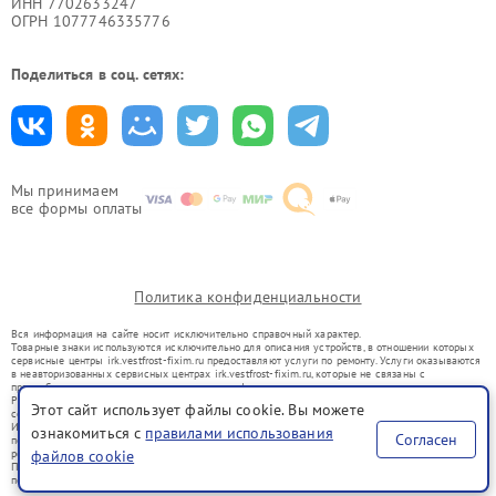
ИНН 7702633247
ОГРН 1077746335776
Поделиться в соц. сетях:
Мы принимаем
все формы оплаты
Политика конфиденциальности
Вся информация на сайте носит исключительно справочный характер.
Товарные знаки используются исключительно для описания устройств, в отношении которых
сервисные центры irk.vestfrost-fixim.ru предоставляют услуги по ремонту. Услуги оказываются
в неавторизованных сервисных центрах irk.vestfrost-fixim.ru, которые не связаны с
правообладателями товарных знаков или их официальными представителями.
Ремонт осуществляется для устройств, уже введенных в гражданский оборот в соответствии
Этот сайт использует файлы cookie. Вы можете
со статьей 1487 ГК РФ.
Использование товарных знаков не преследует цели индивидуализации услуг или введения
ознакомиться с
правилами использования
Согласен
потребителей в заблуждение, а служит для информирования о предоставляемых услугах по
ремонту техники указанных брендов.
файлов cookie
Представленная на сайте информация не является публичной офертой, определяемой
положениями Статьи 437(2) Гражданского кодекса РФ