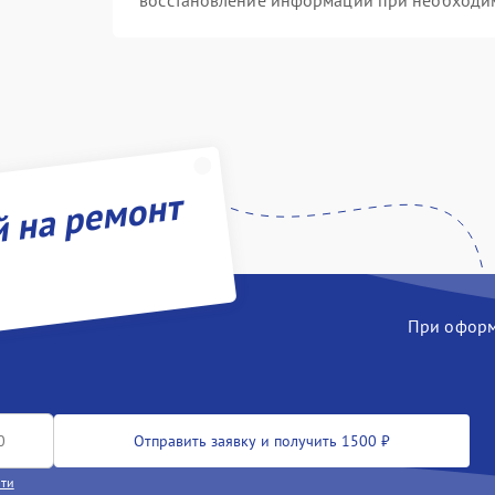
восстановление информации при необходи
й на ремонт
При оформл
Отправить заявку и получить 1500 ₽
сти