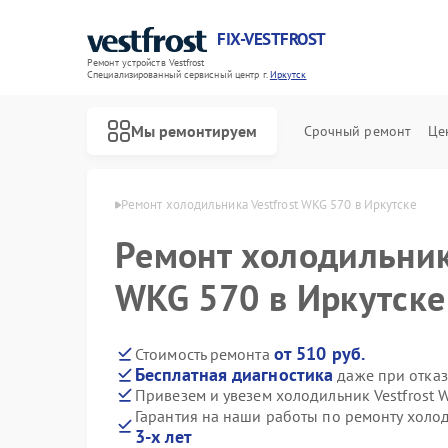
FIX-VESTFROST
Ремонт устройств Vestfrost
Специализированный cервисный центр г.
Иркутск
Мы ремонтируем
Срочный ремонт
Це
estfrost в Иркутске
Ремонт холодильника Vestfrost WKG 570 в Иркутске
Ремонт холодильника
WKG 570 в Иркутске
от 510 руб.
Стоимость ремонта
Бесплатная диагностика
даже при отказ
Привезем и увезем холодильник Vestfrost 
Гарантия на наши работы по ремонту холо
3-х лет
Ремонт морозильных камер Vestfrost
Ремонт стиральных машин Vestfrost
Ремонт посудомоечных машин Vestfrost
Ремонт духовых шкафов Vestfrost
Ремонт варочных панелей Vestfrost
Ремонт водонагревателей Vestfrost
Ремонт сушильных машин Vestfrost
Ремонт винных шкафов Vestfrost