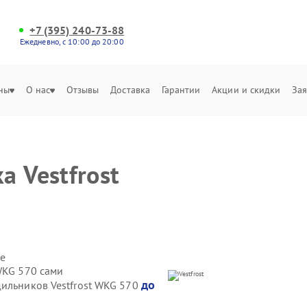
+7 (395) 240-73-88
Ежедневно, с 10:00 до 20:00
ны
О нас
Отзывы
Доставка
Гарантии
Акции и скидки
Зая
 Vestfrost
е
WKG 570 сами
до
дильников Vestfrost WKG 570