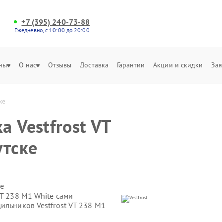
+7 (395) 240-73-88
Ежедневно, с 10:00 до 20:00
ны
О нас
Отзывы
Доставка
Гарантии
Акции и скидки
Зая
ке
 Vestfrost VT
утске
е
VT 238 M1 White сами
ильников Vestfrost VT 238 M1