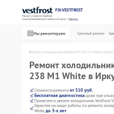
FIX-VESTFROST
Ремонт устройств Vestfrost
Специализированный cервисный центр г.
Иркутск
Мы ремонтируем
Срочный ремонт
Це
estfrost в Иркутске
Ремонт холодильника Vestfrost VT 238 M1 White в Иркутс
Ремонт холодильника
238 M1 White в Ирк
от 510 руб.
Стоимость ремонта
Бесплатная диагностика
даже при отказ
Привезем и увезем холодильник Vestfrost 
Гарантия на наши работы по ремонту холод
до 3-х лет
White
Ремонт морозильных камер Vestfrost
Ремонт стиральных машин Vestfrost
Ремонт посудомоечных машин Vestfrost
Ремонт духовых шкафов Vestfrost
Ремонт варочных панелей Vestfrost
Ремонт водонагревателей Vestfrost
Ремонт сушильных машин Vestfrost
Ремонт винных шкафов Vestfrost