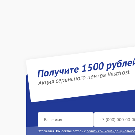
Получите 1500 рубле
Акция сервисного центра Vestfrost
Отправляя, Вы соглашаетесь с
политикой конфиденциально