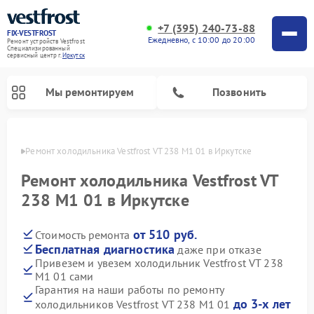
+7 (395) 240-73-88
FIX-VESTFROST
Ежедневно, с 10:00 до 20:00
Ремонт устройств Vestfrost
Специализированный
cервисный центр г.
Иркутск
Мы ремонтируем
Позвонить
утске
Ремонт холодильника Vestfrost VT 238 M1 01 в Иркутске
Ремонт холодильника Vestfrost VT
238 M1 01 в Иркутске
от 510 руб.
Стоимость ремонта
Бесплатная диагностика
даже при отказе
Привезем и увезем холодильник Vestfrost VT 238
M1 01 сами
Ремонт морозильных камер Vestfrost
Ремонт посудомоечных машин Vestfrost
Ремонт варочных панелей Vestfrost
Ремонт сушильных машин Vestfrost
Ремонт стиральных машин Vestfrost
Ремонт духовых шкафов Vestfrost
Ремонт водонагревателей Vestfrost
Ремонт винных шкафов Vestfrost
Гарантия на наши работы по ремонту
до 3-х лет
холодильников Vestfrost VT 238 M1 01