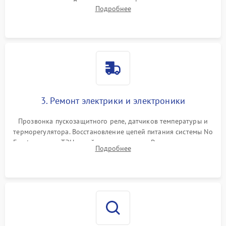
течеискателем. Демонтаж старого фильтра-осушителя и
Подробнее
продувка капиллярной трубки для устранения засоров.
3. Ремонт электрики и электроники
Прозвонка пускозащитного реле, датчиков температуры и
терморегулятора. Восстановление цепей питания системы No
Frost, включая ТЭН оттайки и вентилятор. Ремонт или замена
Подробнее
платы управления при сбоях алгоритмов.