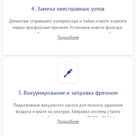
4. Замена неисправных узлов
Демонтаж сгоревшего компрессора и пайка нового агрегата
медно-фосфорным припоем. Установка нового фильтра-
осушителя. Замена изношенных вентиляторов обдува,
Подробнее
сломанных заслонок или поврежденных дверных петель.
5. Вакуумирование и заправка фреоном
Подключение вакуумного насоса для полного удаления
воздуха и влаги из контура. Заправка системы строго
дозированным объемом хладагента (R600a, R134a) по
Подробнее
электронным весам. Контроль рабочего давления в системе.