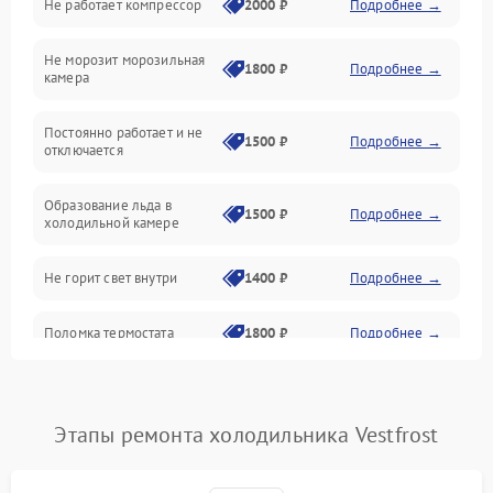
Не работает компрессор
2000 ₽
Подробнее →
Электропитание
Не морозит морозильная
Дренаж
1800 ₽
Подробнее →
камера
Оттайка
Постоянно работает и не
1500 ₽
Подробнее →
отключается
Программное обеспечение
Образование льда в
1500 ₽
Подробнее →
холодильной камере
Не горит свет внутри
1400 ₽
Подробнее →
Поломка термостата
1800 ₽
Подробнее →
Не работает вентилятор
1800 ₽
Подробнее →
Этапы ремонта холодильника Vestfrost
Поломка системы No Frost
2600 ₽
Подробнее →