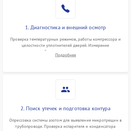
Образование конденсата
1800 ₽
Подробнее →
на стенках
Сбой в работе инвертора
2100 ₽
Подробнее →
1. Диагностика и внешний осмотр
Запах горелого при
2000 ₽
Подробнее →
Проверка температурных режимов, работы компрессора и
работе
целостности уплотнителей дверей. Измерение
сопротивления обмоток мотора, проверка термостата и
Не включается
Подробнее
1000 ₽
Подробнее →
считывание кодов ошибок с электронного дисплея.
холодильник
Проблемы с системой
автоматической
1800 ₽
Подробнее →
разморозки
2. Поиск утечек и подготовка контура
Опрессовка системы азотом для выявления микротрещин в
трубопроводе. Проверка испарителя и конденсатора