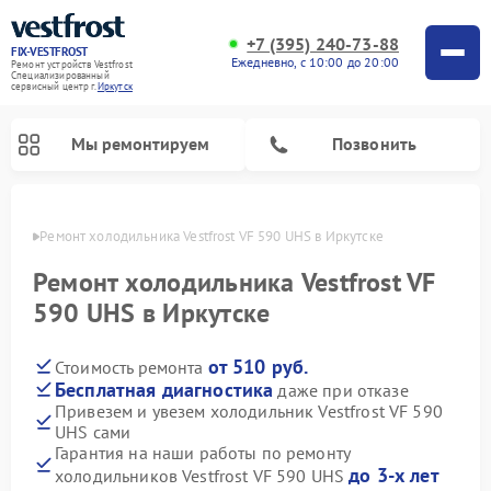
+7 (395) 240-73-88
FIX-VESTFROST
Ежедневно, с 10:00 до 20:00
Ремонт устройств Vestfrost
Специализированный
cервисный центр г.
Иркутск
Мы ремонтируем
Позвонить
утске
Ремонт холодильника Vestfrost VF 590 UHS в Иркутске
Ремонт холодильника Vestfrost VF
590 UHS в Иркутске
от 510 руб.
Стоимость ремонта
Бесплатная диагностика
даже при отказе
Привезем и увезем холодильник Vestfrost VF 590
UHS сами
Ремонт морозильных камер Vestfrost
Ремонт посудомоечных машин Vestfrost
Ремонт варочных панелей Vestfrost
Ремонт сушильных машин Vestfrost
Ремонт стиральных машин Vestfrost
Ремонт духовых шкафов Vestfrost
Ремонт водонагревателей Vestfrost
Ремонт винных шкафов Vestfrost
Гарантия на наши работы по ремонту
до 3-х лет
холодильников Vestfrost VF 590 UHS