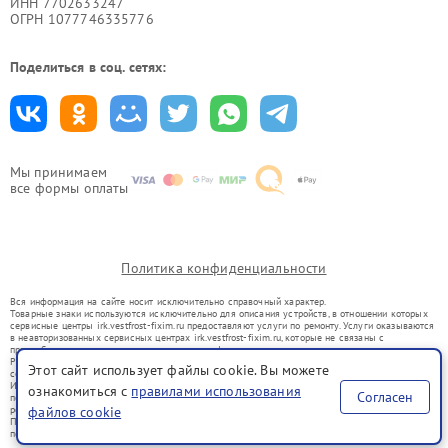
ИНН 7702633247
ОГРН 1077746335776
Поделиться в соц. сетях:
Мы принимаем
все формы оплаты
Политика конфиденциальности
Вся информация на сайте носит исключительно справочный характер.
Товарные знаки используются исключительно для описания устройств, в отношении которых
сервисные центры irk.vestfrost-fixim.ru предоставляют услуги по ремонту. Услуги оказываются
в неавторизованных сервисных центрах irk.vestfrost-fixim.ru, которые не связаны с
правообладателями товарных знаков или их официальными представителями.
Ремонт осуществляется для устройств, уже введенных в гражданский оборот в соответствии
Этот сайт использует файлы cookie. Вы можете
со статьей 1487 ГК РФ.
Использование товарных знаков не преследует цели индивидуализации услуг или введения
ознакомиться с
правилами использования
Согласен
потребителей в заблуждение, а служит для информирования о предоставляемых услугах по
ремонту техники указанных брендов.
файлов cookie
Представленная на сайте информация не является публичной офертой, определяемой
положениями Статьи 437(2) Гражданского кодекса РФ