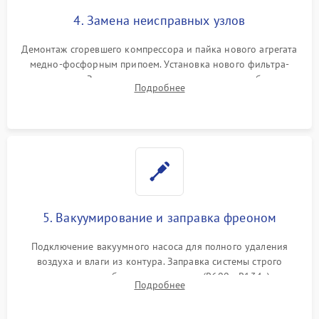
4. Замена неисправных узлов
Демонтаж сгоревшего компрессора и пайка нового агрегата
медно-фосфорным припоем. Установка нового фильтра-
осушителя. Замена изношенных вентиляторов обдува,
Подробнее
сломанных заслонок или поврежденных дверных петель.
5. Вакуумирование и заправка фреоном
Подключение вакуумного насоса для полного удаления
воздуха и влаги из контура. Заправка системы строго
дозированным объемом хладагента (R600a, R134a) по
Подробнее
электронным весам. Контроль рабочего давления в системе.