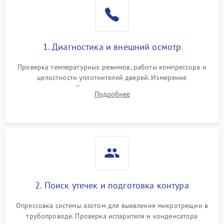
Образование конденсата
1800 ₽
Подробнее →
на стенках
Сбой в работе инвертора
2100 ₽
Подробнее →
1. Диагностика и внешний осмотр
Запах горелого при
2000 ₽
Подробнее →
Проверка температурных режимов, работы компрессора и
работе
целостности уплотнителей дверей. Измерение
сопротивления обмоток мотора, проверка термостата и
Не включается
Подробнее
1000 ₽
Подробнее →
считывание кодов ошибок с электронного дисплея.
холодильник
Проблемы с системой
автоматической
1800 ₽
Подробнее →
разморозки
2. Поиск утечек и подготовка контура
Опрессовка системы азотом для выявления микротрещин в
трубопроводе. Проверка испарителя и конденсатора