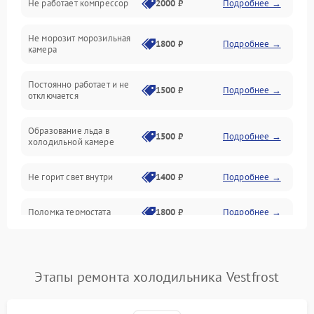
Не работает компрессор
2000 ₽
Подробнее →
Электропитание
Не морозит морозильная
Дренаж
1800 ₽
Подробнее →
камера
Оттайка
Постоянно работает и не
1500 ₽
Подробнее →
отключается
Программное обеспечение
Образование льда в
1500 ₽
Подробнее →
холодильной камере
Не горит свет внутри
1400 ₽
Подробнее →
Поломка термостата
1800 ₽
Подробнее →
Не работает вентилятор
1800 ₽
Подробнее →
Этапы ремонта холодильника Vestfrost
Поломка системы No Frost
2600 ₽
Подробнее →