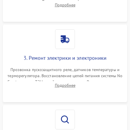
течеискателем. Демонтаж старого фильтра-осушителя и
Подробнее
продувка капиллярной трубки для устранения засоров.
3. Ремонт электрики и электроники
Прозвонка пускозащитного реле, датчиков температуры и
терморегулятора. Восстановление цепей питания системы No
Frost, включая ТЭН оттайки и вентилятор. Ремонт или замена
Подробнее
платы управления при сбоях алгоритмов.