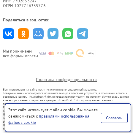
ИНН 7702633247
ОГРН 1077746335776
Поделиться в соц. сетях:
Мы принимаем
все формы оплаты
Политика конфиденциальности
Вся информация на сайте носит исключительно справочный характер.
Товарные знаки используются исключительно для описания устройств, в отношении которых
сервисные центры irk.vestfrost-fixim.ru предоставляют услуги по ремонту. Услуги оказываются
в неавторизованных сервисных центрах irk.vestfrost-fixim.ru, которые не связаны с
правообладателями товарных знаков или их официальными представителями.
Ремонт осуществляется для устройств, уже введенных в гражданский оборот в соответствии
Этот сайт использует файлы cookie. Вы можете
со статьей 1487 ГК РФ.
Использование товарных знаков не преследует цели индивидуализации услуг или введения
ознакомиться с
правилами использования
Согласен
потребителей в заблуждение, а служит для информирования о предоставляемых услугах по
ремонту техники указанных брендов.
файлов cookie
Представленная на сайте информация не является публичной офертой, определяемой
положениями Статьи 437(2) Гражданского кодекса РФ