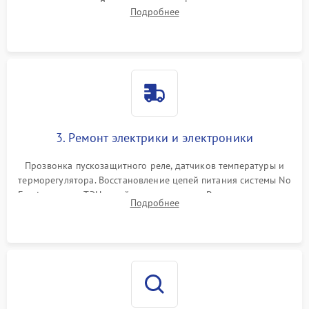
течеискателем. Демонтаж старого фильтра-осушителя и
Подробнее
продувка капиллярной трубки для устранения засоров.
3. Ремонт электрики и электроники
Прозвонка пускозащитного реле, датчиков температуры и
терморегулятора. Восстановление цепей питания системы No
Frost, включая ТЭН оттайки и вентилятор. Ремонт или замена
Подробнее
платы управления при сбоях алгоритмов.