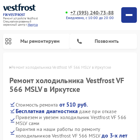
+7 (395) 240-73-88
FIX-VESTFROST
Ежедневно, с 10:00 до 20:00
Ремонт устройств Vestfrost
Специализированный
cервисный центр г.
Иркутск
Мы ремонтируем
Позвонить
утске
Ремонт холодильника Vestfrost VF 566 MSLV в Иркутске
Ремонт холодильника Vestfrost VF
566 MSLV в Иркутске
от 510 руб.
Стоимость ремонта
Бесплатная диагностика
даже при отказе
Привезем и увезем холодильник Vestfrost VF 566
MSLV сами
Ремонт морозильных камер Vestfrost
Ремонт посудомоечных машин Vestfrost
Ремонт варочных панелей Vestfrost
Ремонт сушильных машин Vestfrost
Ремонт стиральных машин Vestfrost
Ремонт духовых шкафов Vestfrost
Ремонт водонагревателей Vestfrost
Ремонт винных шкафов Vestfrost
Гарантия на наши работы по ремонту
до 3-х лет
холодильников Vestfrost VF 566 MSLV