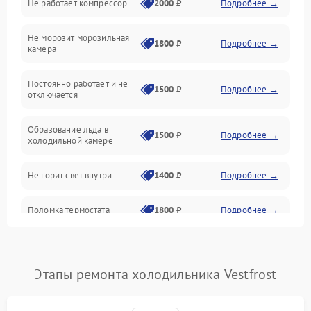
Не работает компрессор
2000 ₽
Подробнее →
Электропитание
Не морозит морозильная
Дренаж
1800 ₽
Подробнее →
камера
Оттайка
Постоянно работает и не
1500 ₽
Подробнее →
отключается
Программное обеспечение
Образование льда в
1500 ₽
Подробнее →
холодильной камере
Не горит свет внутри
1400 ₽
Подробнее →
Поломка термостата
1800 ₽
Подробнее →
Не работает вентилятор
1800 ₽
Подробнее →
Этапы ремонта холодильника Vestfrost
Поломка системы No Frost
2600 ₽
Подробнее →