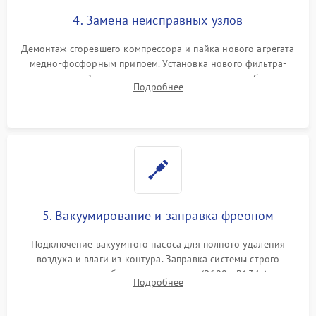
4. Замена неисправных узлов
Демонтаж сгоревшего компрессора и пайка нового агрегата
медно-фосфорным припоем. Установка нового фильтра-
осушителя. Замена изношенных вентиляторов обдува,
Подробнее
сломанных заслонок или поврежденных дверных петель.
5. Вакуумирование и заправка фреоном
Подключение вакуумного насоса для полного удаления
воздуха и влаги из контура. Заправка системы строго
дозированным объемом хладагента (R600a, R134a) по
Подробнее
электронным весам. Контроль рабочего давления в системе.