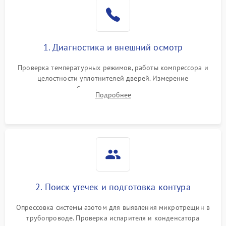
Образование конденсата
1800 ₽
Подробнее →
на стенках
Сбой в работе инвертора
2100 ₽
Подробнее →
1. Диагностика и внешний осмотр
Запах горелого при
2000 ₽
Подробнее →
Проверка температурных режимов, работы компрессора и
работе
целостности уплотнителей дверей. Измерение
сопротивления обмоток мотора, проверка термостата и
Не включается
Подробнее
1000 ₽
Подробнее →
считывание кодов ошибок с электронного дисплея.
холодильник
Проблемы с системой
автоматической
1800 ₽
Подробнее →
разморозки
2. Поиск утечек и подготовка контура
Опрессовка системы азотом для выявления микротрещин в
трубопроводе. Проверка испарителя и конденсатора