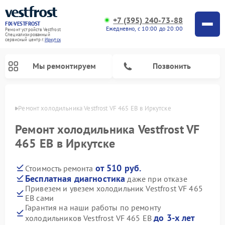
+7 (395) 240-73-88
FIX-VESTFROST
Ежедневно, с 10:00 до 20:00
Ремонт устройств Vestfrost
Специализированный
cервисный центр г.
Иркутск
Мы ремонтируем
Позвонить
утске
Ремонт холодильника Vestfrost VF 465 EB в Иркутске
Ремонт холодильника Vestfrost VF
465 EB в Иркутске
от 510 руб.
Стоимость ремонта
Бесплатная диагностика
даже при отказе
Привезем и увезем холодильник Vestfrost VF 465
EB сами
Ремонт морозильных камер Vestfrost
Ремонт посудомоечных машин Vestfrost
Ремонт варочных панелей Vestfrost
Ремонт сушильных машин Vestfrost
Ремонт стиральных машин Vestfrost
Ремонт духовых шкафов Vestfrost
Ремонт водонагревателей Vestfrost
Ремонт винных шкафов Vestfrost
Гарантия на наши работы по ремонту
до 3-х лет
холодильников Vestfrost VF 465 EB