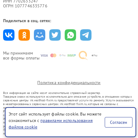
ИНН 7702633247
ОГРН 1077746335776
Поделиться в соц. сетях:
Мы принимаем
все формы оплаты
Политика конфиденциальности
Вся информация на сайте носит исключительно справочный характер.
Товарные знаки используются исключительно для описания устройств, в отношении которых
сервисные центры irk.vestfrost-fixim.ru предоставляют услуги по ремонту. Услуги оказываются
в неавторизованных сервисных центрах irk.vestfrost-fixim.ru, которые не связаны с
правообладателями товарных знаков или их официальными представителями.
Ремонт осуществляется для устройств, уже введенных в гражданский оборот в соответствии
Этот сайт использует файлы cookie. Вы можете
со статьей 1487 ГК РФ.
Использование товарных знаков не преследует цели индивидуализации услуг или введения
ознакомиться с
правилами использования
Согласен
потребителей в заблуждение, а служит для информирования о предоставляемых услугах по
ремонту техники указанных брендов.
файлов cookie
Представленная на сайте информация не является публичной офертой, определяемой
положениями Статьи 437(2) Гражданского кодекса РФ