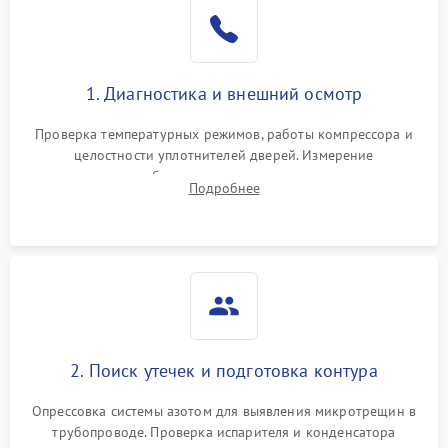
Образование конденсата
1800 ₽
Подробнее →
на стенках
Сбой в работе инвертора
2100 ₽
Подробнее →
1. Диагностика и внешний осмотр
Запах горелого при
2000 ₽
Подробнее →
Проверка температурных режимов, работы компрессора и
работе
целостности уплотнителей дверей. Измерение
сопротивления обмоток мотора, проверка термостата и
Не включается
Подробнее
1000 ₽
Подробнее →
считывание кодов ошибок с электронного дисплея.
холодильник
Проблемы с системой
автоматической
1800 ₽
Подробнее →
разморозки
2. Поиск утечек и подготовка контура
Опрессовка системы азотом для выявления микротрещин в
трубопроводе. Проверка испарителя и конденсатора