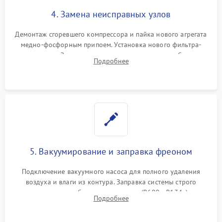
4. Замена неисправных узлов
Демонтаж сгоревшего компрессора и пайка нового агрегата
медно-фосфорным припоем. Установка нового фильтра-
осушителя. Замена изношенных вентиляторов обдува,
Подробнее
сломанных заслонок или поврежденных дверных петель.
5. Вакуумирование и заправка фреоном
Подключение вакуумного насоса для полного удаления
воздуха и влаги из контура. Заправка системы строго
дозированным объемом хладагента (R600a, R134a) по
Подробнее
электронным весам. Контроль рабочего давления в системе.