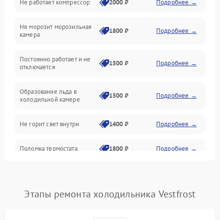
Не работает компрессор
2000 ₽
Подробнее →
Электропитание
Не морозит морозильная
Дренаж
1800 ₽
Подробнее →
камера
Оттайка
Постоянно работает и не
1500 ₽
Подробнее →
отключается
Программное обеспечение
Образование льда в
1500 ₽
Подробнее →
холодильной камере
Не горит свет внутри
1400 ₽
Подробнее →
Поломка термостата
1800 ₽
Подробнее →
Не работает вентилятор
1800 ₽
Подробнее →
Этапы ремонта холодильника Vestfrost
Поломка системы No Frost
2600 ₽
Подробнее →