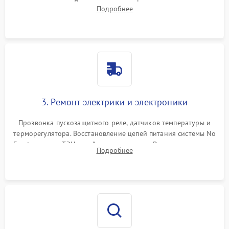
течеискателем. Демонтаж старого фильтра-осушителя и
Подробнее
продувка капиллярной трубки для устранения засоров.
3. Ремонт электрики и электроники
Прозвонка пускозащитного реле, датчиков температуры и
терморегулятора. Восстановление цепей питания системы No
Frost, включая ТЭН оттайки и вентилятор. Ремонт или замена
Подробнее
платы управления при сбоях алгоритмов.