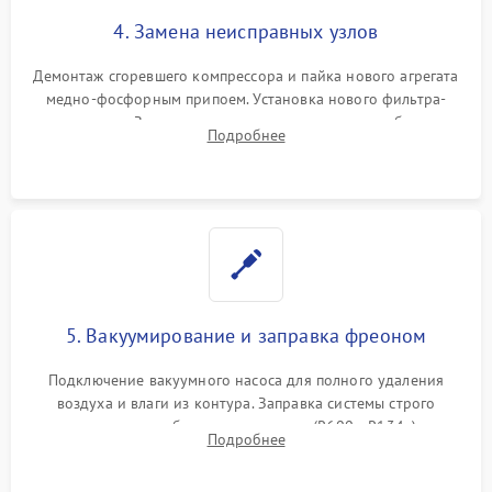
4. Замена неисправных узлов
Демонтаж сгоревшего компрессора и пайка нового агрегата
медно-фосфорным припоем. Установка нового фильтра-
осушителя. Замена изношенных вентиляторов обдува,
Подробнее
сломанных заслонок или поврежденных дверных петель.
5. Вакуумирование и заправка фреоном
Подключение вакуумного насоса для полного удаления
воздуха и влаги из контура. Заправка системы строго
дозированным объемом хладагента (R600a, R134a) по
Подробнее
электронным весам. Контроль рабочего давления в системе.