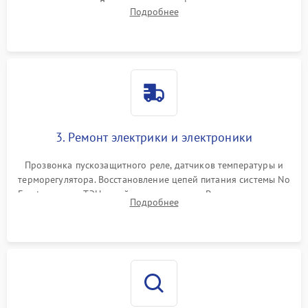
течеискателем. Демонтаж старого фильтра-осушителя и
Подробнее
продувка капиллярной трубки для устранения засоров.
3. Ремонт электрики и электроники
Прозвонка пускозащитного реле, датчиков температуры и
терморегулятора. Восстановление цепей питания системы No
Frost, включая ТЭН оттайки и вентилятор. Ремонт или замена
Подробнее
платы управления при сбоях алгоритмов.