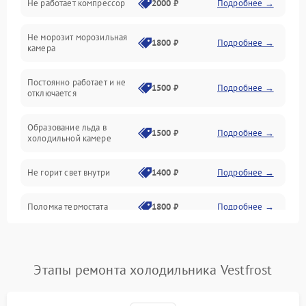
Не работает компрессор
2000 ₽
Подробнее →
Электропитание
Не морозит морозильная
Дренаж
1800 ₽
Подробнее →
камера
Оттайка
Постоянно работает и не
1500 ₽
Подробнее →
отключается
Программное обеспечение
Образование льда в
1500 ₽
Подробнее →
холодильной камере
Не горит свет внутри
1400 ₽
Подробнее →
Поломка термостата
1800 ₽
Подробнее →
Не работает вентилятор
1800 ₽
Подробнее →
Этапы ремонта холодильника Vestfrost
Поломка системы No Frost
2600 ₽
Подробнее →