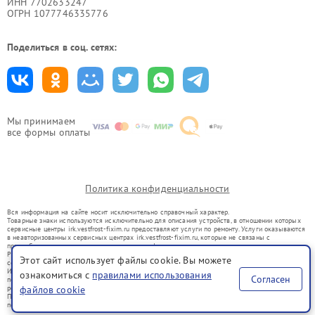
ИНН 7702633247
ОГРН 1077746335776
Поделиться в соц. сетях:
Мы принимаем
все формы оплаты
Политика конфиденциальности
Вся информация на сайте носит исключительно справочный характер.
Товарные знаки используются исключительно для описания устройств, в отношении которых
сервисные центры irk.vestfrost-fixim.ru предоставляют услуги по ремонту. Услуги оказываются
в неавторизованных сервисных центрах irk.vestfrost-fixim.ru, которые не связаны с
правообладателями товарных знаков или их официальными представителями.
Ремонт осуществляется для устройств, уже введенных в гражданский оборот в соответствии
Этот сайт использует файлы cookie. Вы можете
со статьей 1487 ГК РФ.
Использование товарных знаков не преследует цели индивидуализации услуг или введения
ознакомиться с
правилами использования
Согласен
потребителей в заблуждение, а служит для информирования о предоставляемых услугах по
ремонту техники указанных брендов.
файлов cookie
Представленная на сайте информация не является публичной офертой, определяемой
положениями Статьи 437(2) Гражданского кодекса РФ