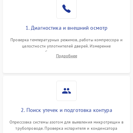
Образование конденсата
1800 ₽
Подробнее →
на стенках
Сбой в работе инвертора
2100 ₽
Подробнее →
1. Диагностика и внешний осмотр
Запах горелого при
2000 ₽
Подробнее →
Проверка температурных режимов, работы компрессора и
работе
целостности уплотнителей дверей. Измерение
сопротивления обмоток мотора, проверка термостата и
Не включается
Подробнее
1000 ₽
Подробнее →
считывание кодов ошибок с электронного дисплея.
холодильник
Проблемы с системой
автоматической
1800 ₽
Подробнее →
разморозки
2. Поиск утечек и подготовка контура
Опрессовка системы азотом для выявления микротрещин в
трубопроводе. Проверка испарителя и конденсатора