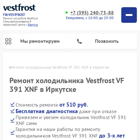
+7 (395) 240-73-88
FIX-VESTFROST
Ежедневно, с 10:00 до 20:00
Ремонт устройств Vestfrost
Специализированный
cервисный центр г.
Иркутск
Мы ремонтируем
Позвонить
утске
Ремонт холодильника Vestfrost VF 391 XNF в Иркутске
Ремонт холодильника Vestfrost VF
391 XNF в Иркутске
от 510 руб.
Стоимость ремонта
Бесплатная диагностика
даже при отказе
Привезем и увезем холодильник Vestfrost VF 391
XNF сами
Ремонт морозильных камер Vestfrost
Ремонт посудомоечных машин Vestfrost
Ремонт варочных панелей Vestfrost
Ремонт сушильных машин Vestfrost
Ремонт стиральных машин Vestfrost
Ремонт духовых шкафов Vestfrost
Ремонт водонагревателей Vestfrost
Ремонт винных шкафов Vestfrost
Гарантия на наши работы по ремонту
до 3-х лет
холодильников Vestfrost VF 391 XNF