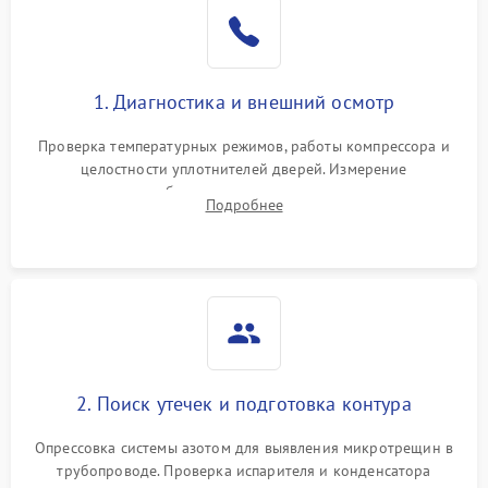
Образование конденсата
1800 ₽
Подробнее →
на стенках
Сбой в работе инвертора
2100 ₽
Подробнее →
1. Диагностика и внешний осмотр
Запах горелого при
2000 ₽
Подробнее →
Проверка температурных режимов, работы компрессора и
работе
целостности уплотнителей дверей. Измерение
сопротивления обмоток мотора, проверка термостата и
Не включается
Подробнее
1000 ₽
Подробнее →
считывание кодов ошибок с электронного дисплея.
холодильник
Проблемы с системой
автоматической
1800 ₽
Подробнее →
разморозки
2. Поиск утечек и подготовка контура
Опрессовка системы азотом для выявления микротрещин в
трубопроводе. Проверка испарителя и конденсатора