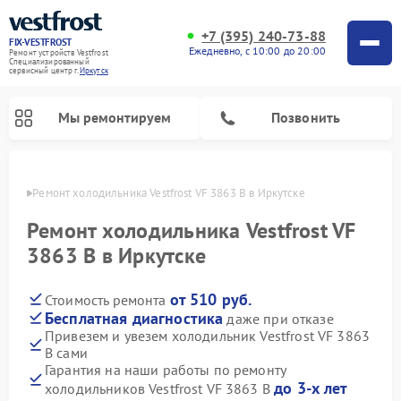
+7 (395) 240-73-88
FIX-VESTFROST
Ежедневно, с 10:00 до 20:00
Ремонт устройств Vestfrost
Специализированный
cервисный центр г.
Иркутск
Мы ремонтируем
Позвонить
утске
Ремонт холодильника Vestfrost VF 3863 B в Иркутске
Ремонт холодильника Vestfrost VF
3863 B в Иркутске
от 510 руб.
Стоимость ремонта
Бесплатная диагностика
даже при отказе
Привезем и увезем холодильник Vestfrost VF 3863
B сами
Ремонт морозильных камер Vestfrost
Ремонт посудомоечных машин Vestfrost
Ремонт варочных панелей Vestfrost
Ремонт сушильных машин Vestfrost
Ремонт стиральных машин Vestfrost
Ремонт духовых шкафов Vestfrost
Ремонт водонагревателей Vestfrost
Ремонт винных шкафов Vestfrost
Гарантия на наши работы по ремонту
до 3-х лет
холодильников Vestfrost VF 3863 B