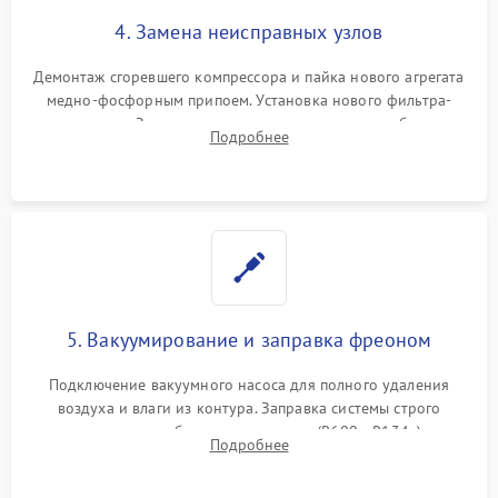
4. Замена неисправных узлов
Демонтаж сгоревшего компрессора и пайка нового агрегата
медно-фосфорным припоем. Установка нового фильтра-
осушителя. Замена изношенных вентиляторов обдува,
Подробнее
сломанных заслонок или поврежденных дверных петель.
5. Вакуумирование и заправка фреоном
Подключение вакуумного насоса для полного удаления
воздуха и влаги из контура. Заправка системы строго
дозированным объемом хладагента (R600a, R134a) по
Подробнее
электронным весам. Контроль рабочего давления в системе.