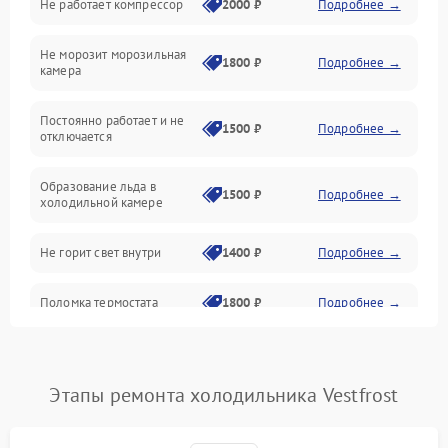
Не работает компрессор
2000 ₽
Подробнее →
Электропитание
Не морозит морозильная
Дренаж
1800 ₽
Подробнее →
камера
Оттайка
Постоянно работает и не
1500 ₽
Подробнее →
отключается
Программное обеспечение
Образование льда в
1500 ₽
Подробнее →
холодильной камере
Не горит свет внутри
1400 ₽
Подробнее →
Поломка термостата
1800 ₽
Подробнее →
Не работает вентилятор
1800 ₽
Подробнее →
Этапы ремонта холодильника Vestfrost
Поломка системы No Frost
2600 ₽
Подробнее →