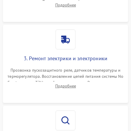
течеискателем. Демонтаж старого фильтра-осушителя и
Подробнее
продувка капиллярной трубки для устранения засоров.
3. Ремонт электрики и электроники
Прозвонка пускозащитного реле, датчиков температуры и
терморегулятора. Восстановление цепей питания системы No
Frost, включая ТЭН оттайки и вентилятор. Ремонт или замена
Подробнее
платы управления при сбоях алгоритмов.