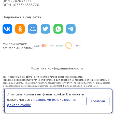
ИНН 7702633247
ОГРН 1077746335776
Поделиться в соц. сетях:
Мы принимаем
все формы оплаты
Политика конфиденциальности
Вся информация на сайте носит исключительно справочный характер.
Товарные знаки используются исключительно для описания устройств, в отношении которых
сервисные центры irk.vestfrost-fixim.ru предоставляют услуги по ремонту. Услуги оказываются
в неавторизованных сервисных центрах irk.vestfrost-fixim.ru, которые не связаны с
правообладателями товарных знаков или их официальными представителями.
Ремонт осуществляется для устройств, уже введенных в гражданский оборот в соответствии
Этот сайт использует файлы cookie. Вы можете
со статьей 1487 ГК РФ.
Использование товарных знаков не преследует цели индивидуализации услуг или введения
ознакомиться с
правилами использования
Согласен
потребителей в заблуждение, а служит для информирования о предоставляемых услугах по
ремонту техники указанных брендов.
файлов cookie
Представленная на сайте информация не является публичной офертой, определяемой
положениями Статьи 437(2) Гражданского кодекса РФ