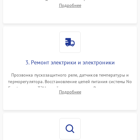
течеискателем. Демонтаж старого фильтра-осушителя и
Подробнее
продувка капиллярной трубки для устранения засоров.
3. Ремонт электрики и электроники
Прозвонка пускозащитного реле, датчиков температуры и
терморегулятора. Восстановление цепей питания системы No
Frost, включая ТЭН оттайки и вентилятор. Ремонт или замена
Подробнее
платы управления при сбоях алгоритмов.