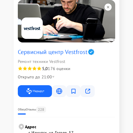
Сервисный центр Vestfrost
Ремонт техники Vestfrost
5,0
176 оценки
Открыто до 21:00
Маршрут
228
Обзор
Отзывы
Адрес
г. Иркутск, ул. ​Гоголя, 57