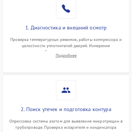
Образование конденсата
1800 ₽
Подробнее →
на стенках
Сбой в работе инвертора
2100 ₽
Подробнее →
1. Диагностика и внешний осмотр
Запах горелого при
2000 ₽
Подробнее →
Проверка температурных режимов, работы компрессора и
работе
целостности уплотнителей дверей. Измерение
сопротивления обмоток мотора, проверка термостата и
Не включается
Подробнее
1000 ₽
Подробнее →
считывание кодов ошибок с электронного дисплея.
холодильник
Проблемы с системой
автоматической
1800 ₽
Подробнее →
разморозки
2. Поиск утечек и подготовка контура
Опрессовка системы азотом для выявления микротрещин в
трубопроводе. Проверка испарителя и конденсатора