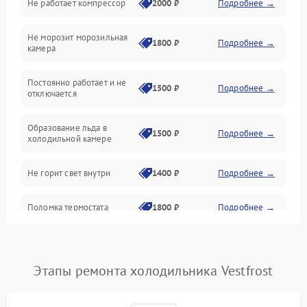
Не работает компрессор
2000 ₽
Подробнее →
Электропитание
Не морозит морозильная
Дренаж
1800 ₽
Подробнее →
камера
Оттайка
Постоянно работает и не
1500 ₽
Подробнее →
отключается
Программное обеспечение
Образование льда в
1500 ₽
Подробнее →
холодильной камере
Не горит свет внутри
1400 ₽
Подробнее →
Поломка термостата
1800 ₽
Подробнее →
Не работает вентилятор
1800 ₽
Подробнее →
Этапы ремонта холодильника Vestfrost
Поломка системы No Frost
2600 ₽
Подробнее →