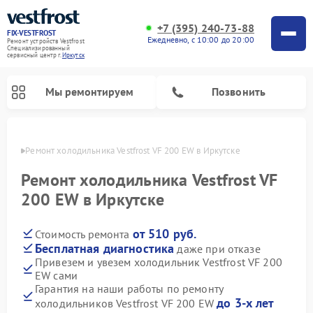
+7 (395) 240-73-88
FIX-VESTFROST
Ежедневно, с 10:00 до 20:00
Ремонт устройств Vestfrost
Специализированный
cервисный центр г.
Иркутск
Мы ремонтируем
Позвонить
утске
Ремонт холодильника Vestfrost VF 200 EW в Иркутске
Ремонт холодильника Vestfrost VF
200 EW в Иркутске
от 510 руб.
Стоимость ремонта
Бесплатная диагностика
даже при отказе
Привезем и увезем холодильник Vestfrost VF 200
EW сами
Ремонт морозильных камер Vestfrost
Ремонт посудомоечных машин Vestfrost
Ремонт варочных панелей Vestfrost
Ремонт сушильных машин Vestfrost
Ремонт стиральных машин Vestfrost
Ремонт духовых шкафов Vestfrost
Ремонт водонагревателей Vestfrost
Ремонт винных шкафов Vestfrost
Гарантия на наши работы по ремонту
до 3-х лет
холодильников Vestfrost VF 200 EW