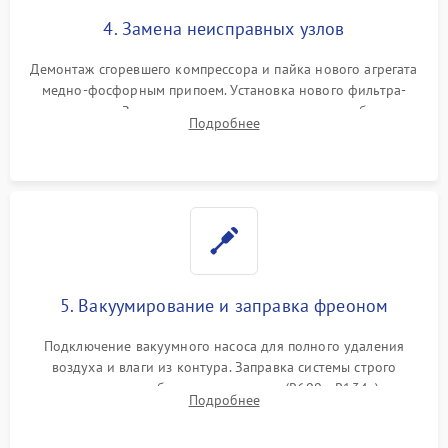
4. Замена неисправных узлов
Демонтаж сгоревшего компрессора и пайка нового агрегата
медно-фосфорным припоем. Установка нового фильтра-
осушителя. Замена изношенных вентиляторов обдува,
Подробнее
сломанных заслонок или поврежденных дверных петель.
5. Вакуумирование и заправка фреоном
Подключение вакуумного насоса для полного удаления
воздуха и влаги из контура. Заправка системы строго
дозированным объемом хладагента (R600a, R134a) по
Подробнее
электронным весам. Контроль рабочего давления в системе.