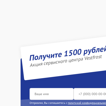
Получите 1500 рубле
Акция сервисного центра Vestfrost
Отправляя, Вы соглашаетесь с
политикой конфиденциально