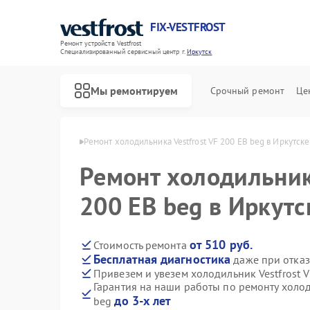
FIX-VESTFROST
Ремонт устройств Vestfrost
Специализированный cервисный центр г.
Иркутск
Мы ремонтируем
Срочный ремонт
Це
estfrost в Иркутске
Ремонт холодильника Vestfrost VF 200 EB beg в Иркутске
Ремонт холодильника
200 EB beg в Иркутс
от 510 руб.
Стоимость ремонта
Бесплатная диагностика
даже при отказ
Привезем и увезем холодильник Vestfrost 
Гарантия на наши работы по ремонту холод
до 3-х лет
beg
Ремонт морозильных камер Vestfrost
Ремонт стиральных машин Vestfrost
Ремонт посудомоечных машин Vestfrost
Ремонт духовых шкафов Vestfrost
Ремонт варочных панелей Vestfrost
Ремонт водонагревателей Vestfrost
Ремонт сушильных машин Vestfrost
Ремонт винных шкафов Vestfrost