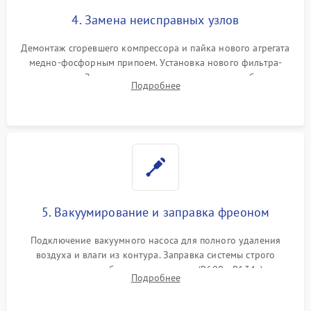
4. Замена неисправных узлов
Демонтаж сгоревшего компрессора и пайка нового агрегата
медно-фосфорным припоем. Установка нового фильтра-
осушителя. Замена изношенных вентиляторов обдува,
Подробнее
сломанных заслонок или поврежденных дверных петель.
5. Вакуумирование и заправка фреоном
Подключение вакуумного насоса для полного удаления
воздуха и влаги из контура. Заправка системы строго
дозированным объемом хладагента (R600a, R134a) по
Подробнее
электронным весам. Контроль рабочего давления в системе.