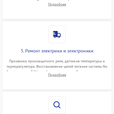
течеискателем. Демонтаж старого фильтра-осушителя и
Подробнее
продувка капиллярной трубки для устранения засоров.
3. Ремонт электрики и электроники
Прозвонка пускозащитного реле, датчиков температуры и
терморегулятора. Восстановление цепей питания системы No
Frost, включая ТЭН оттайки и вентилятор. Ремонт или замена
Подробнее
платы управления при сбоях алгоритмов.