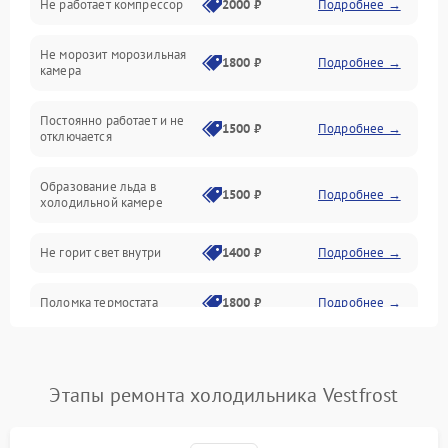
Не работает компрессор
2000 ₽
Подробнее →
Электропитание
Не морозит морозильная
Дренаж
1800 ₽
Подробнее →
камера
Оттайка
Постоянно работает и не
1500 ₽
Подробнее →
отключается
Программное обеспечение
Образование льда в
1500 ₽
Подробнее →
холодильной камере
Не горит свет внутри
1400 ₽
Подробнее →
Поломка термостата
1800 ₽
Подробнее →
Не работает вентилятор
1800 ₽
Подробнее →
Этапы ремонта холодильника Vestfrost
Поломка системы No Frost
2600 ₽
Подробнее →