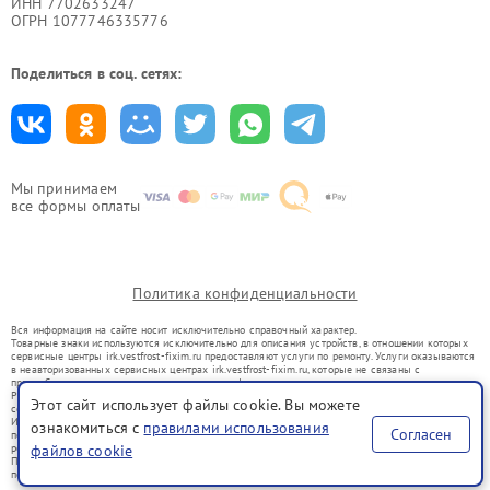
ИНН 7702633247
ОГРН 1077746335776
Поделиться в соц. сетях:
Мы принимаем
все формы оплаты
Политика конфиденциальности
Вся информация на сайте носит исключительно справочный характер.
Товарные знаки используются исключительно для описания устройств, в отношении которых
сервисные центры irk.vestfrost-fixim.ru предоставляют услуги по ремонту. Услуги оказываются
в неавторизованных сервисных центрах irk.vestfrost-fixim.ru, которые не связаны с
правообладателями товарных знаков или их официальными представителями.
Ремонт осуществляется для устройств, уже введенных в гражданский оборот в соответствии
Этот сайт использует файлы cookie. Вы можете
со статьей 1487 ГК РФ.
Использование товарных знаков не преследует цели индивидуализации услуг или введения
ознакомиться с
правилами использования
Согласен
потребителей в заблуждение, а служит для информирования о предоставляемых услугах по
ремонту техники указанных брендов.
файлов cookie
Представленная на сайте информация не является публичной офертой, определяемой
положениями Статьи 437(2) Гражданского кодекса РФ