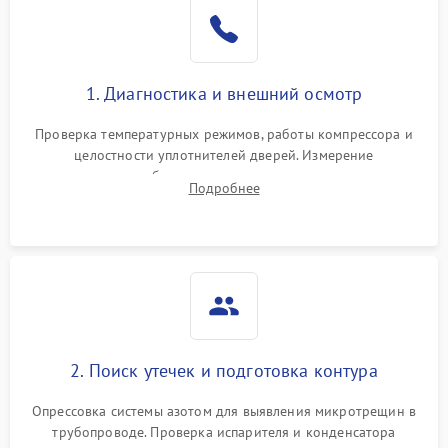
Образование конденсата
1800 ₽
Подробнее →
на стенках
Сбой в работе инвертора
2100 ₽
Подробнее →
1. Диагностика и внешний осмотр
Запах горелого при
2000 ₽
Подробнее →
Проверка температурных режимов, работы компрессора и
работе
целостности уплотнителей дверей. Измерение
сопротивления обмоток мотора, проверка термостата и
Не включается
Подробнее
1000 ₽
Подробнее →
считывание кодов ошибок с электронного дисплея.
холодильник
Проблемы с системой
автоматической
1800 ₽
Подробнее →
разморозки
2. Поиск утечек и подготовка контура
Опрессовка системы азотом для выявления микротрещин в
трубопроводе. Проверка испарителя и конденсатора