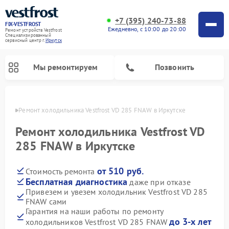
+7 (395) 240-73-88
FIX-VESTFROST
Ежедневно, с 10:00 до 20:00
Ремонт устройств Vestfrost
Специализированный
cервисный центр г.
Иркутск
Мы ремонтируем
Позвонить
утске
Ремонт холодильника Vestfrost VD 285 FNAW в Иркутске
Ремонт холодильника Vestfrost VD
285 FNAW в Иркутске
от 510 руб.
Стоимость ремонта
Бесплатная диагностика
даже при отказе
Привезем и увезем холодильник Vestfrost VD 285
FNAW сами
Ремонт морозильных камер Vestfrost
Ремонт посудомоечных машин Vestfrost
Ремонт варочных панелей Vestfrost
Ремонт сушильных машин Vestfrost
Ремонт стиральных машин Vestfrost
Ремонт духовых шкафов Vestfrost
Ремонт водонагревателей Vestfrost
Ремонт винных шкафов Vestfrost
Гарантия на наши работы по ремонту
до 3-х лет
холодильников Vestfrost VD 285 FNAW