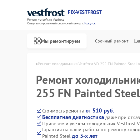
FIX-VESTFROST
Ремонт устройств Vestfrost
Специализированный cервисный центр г.
Иркутск
Мы ремонтируем
Срочный ремонт
Це
estfrost в Иркутске
Ремонт холодильника Vestfrost VD 255 FN Painted Steel 
Ремонт холодильник
255 FN Painted Stee
от 510 руб.
Стоимость ремонта
Бесплатная диагностика
даже при отказ
Привезем и увезем холодильник Vestfrost V
Гарантия на наши работы по ремонту холод
до 3-х лет
Painted Steel
Ремонт морозильных камер Vestfrost
Ремонт стиральных машин Vestfrost
Ремонт посудомоечных машин Vestfrost
Ремонт духовых шкафов Vestfrost
Ремонт варочных панелей Vestfrost
Ремонт водонагревателей Vestfrost
Ремонт сушильных машин Vestfrost
Ремонт винных шкафов Vestfrost