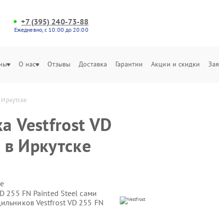
+7 (395) 240-73-88
Ежедневно, с 10:00 до 20:00
ны
О нас
Отзывы
Доставка
Гарантии
Акции и скидки
Зая
в Иркутске
а Vestfrost VD
l в Иркутске
е
D 255 FN Painted Steel сами
ильников Vestfrost VD 255 FN