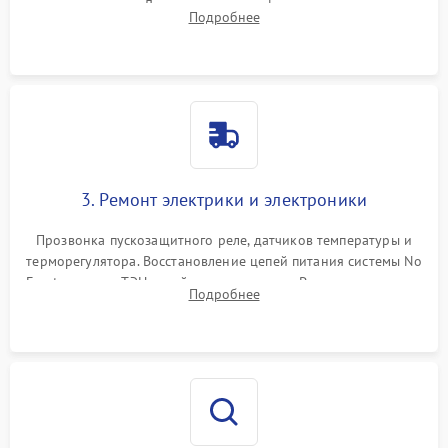
течеискателем. Демонтаж старого фильтра-осушителя и
Подробнее
продувка капиллярной трубки для устранения засоров.
3. Ремонт электрики и электроники
Прозвонка пускозащитного реле, датчиков температуры и
терморегулятора. Восстановление цепей питания системы No
Frost, включая ТЭН оттайки и вентилятор. Ремонт или замена
Подробнее
платы управления при сбоях алгоритмов.