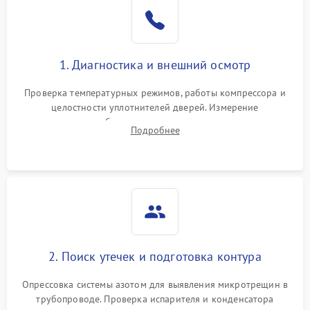
Образование конденсата
1800 ₽
Подробнее →
на стенках
Сбой в работе инвертора
2100 ₽
Подробнее →
1. Диагностика и внешний осмотр
Запах горелого при
2000 ₽
Подробнее →
Проверка температурных режимов, работы компрессора и
работе
целостности уплотнителей дверей. Измерение
сопротивления обмоток мотора, проверка термостата и
Не включается
Подробнее
1000 ₽
Подробнее →
считывание кодов ошибок с электронного дисплея.
холодильник
Проблемы с системой
автоматической
1800 ₽
Подробнее →
разморозки
2. Поиск утечек и подготовка контура
Опрессовка системы азотом для выявления микротрещин в
трубопроводе. Проверка испарителя и конденсатора