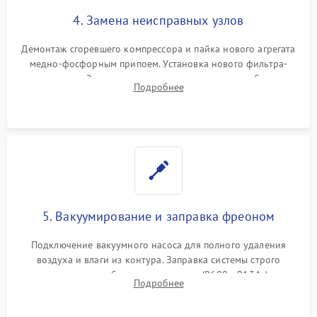
4. Замена неисправных узлов
Демонтаж сгоревшего компрессора и пайка нового агрегата
медно-фосфорным припоем. Установка нового фильтра-
осушителя. Замена изношенных вентиляторов обдува,
Подробнее
сломанных заслонок или поврежденных дверных петель.
5. Вакуумирование и заправка фреоном
Подключение вакуумного насоса для полного удаления
воздуха и влаги из контура. Заправка системы строго
дозированным объемом хладагента (R600a, R134a) по
Подробнее
электронным весам. Контроль рабочего давления в системе.