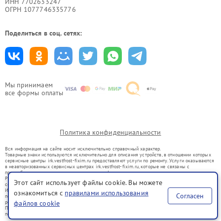
ИНН 7702633247
ОГРН 1077746335776
Поделиться в соц. сетях:
Мы принимаем
все формы оплаты
Политика конфиденциальности
Вся информация на сайте носит исключительно справочный характер.
Товарные знаки используются исключительно для описания устройств, в отношении которых
сервисные центры irk.vestfrost-fixim.ru предоставляют услуги по ремонту. Услуги оказываются
в неавторизованных сервисных центрах irk.vestfrost-fixim.ru, которые не связаны с
правообладателями товарных знаков или их официальными представителями.
Ремонт осуществляется для устройств, уже введенных в гражданский оборот в соответствии
Этот сайт использует файлы cookie. Вы можете
со статьей 1487 ГК РФ.
Использование товарных знаков не преследует цели индивидуализации услуг или введения
ознакомиться с
правилами использования
Согласен
потребителей в заблуждение, а служит для информирования о предоставляемых услугах по
ремонту техники указанных брендов.
файлов cookie
Представленная на сайте информация не является публичной офертой, определяемой
положениями Статьи 437(2) Гражданского кодекса РФ