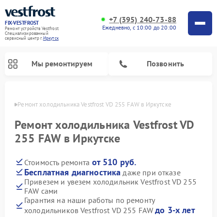
+7 (395) 240-73-88
FIX-VESTFROST
Ежедневно, с 10:00 до 20:00
Ремонт устройств Vestfrost
Специализированный
cервисный центр г.
Иркутск
Мы ремонтируем
Позвонить
утске
Ремонт холодильника Vestfrost VD 255 FAW в Иркутске
Ремонт холодильника Vestfrost VD
255 FAW в Иркутске
от 510 руб.
Стоимость ремонта
Бесплатная диагностика
даже при отказе
Привезем и увезем холодильник Vestfrost VD 255
FAW сами
Ремонт морозильных камер Vestfrost
Ремонт посудомоечных машин Vestfrost
Ремонт варочных панелей Vestfrost
Ремонт сушильных машин Vestfrost
Ремонт стиральных машин Vestfrost
Ремонт духовых шкафов Vestfrost
Ремонт водонагревателей Vestfrost
Ремонт винных шкафов Vestfrost
Гарантия на наши работы по ремонту
до 3-х лет
холодильников Vestfrost VD 255 FAW