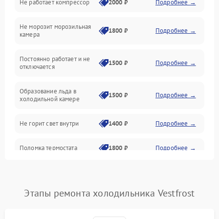
Не работает компрессор
2000 ₽
Подробнее →
Электропитание
Не морозит морозильная
Дренаж
1800 ₽
Подробнее →
камера
Оттайка
Постоянно работает и не
1500 ₽
Подробнее →
отключается
Программное обеспечение
Образование льда в
1500 ₽
Подробнее →
холодильной камере
Не горит свет внутри
1400 ₽
Подробнее →
Поломка термостата
1800 ₽
Подробнее →
Не работает вентилятор
1800 ₽
Подробнее →
Этапы ремонта холодильника Vestfrost
Поломка системы No Frost
2600 ₽
Подробнее →