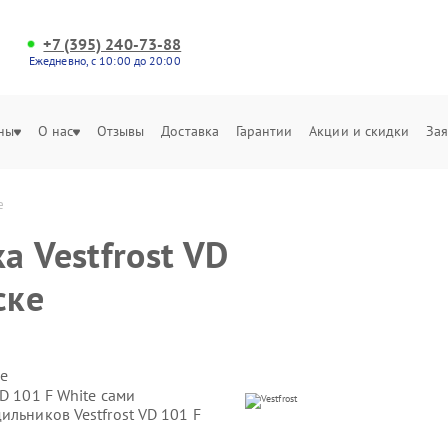
+7 (395) 240-73-88
Ежедневно, с 10:00 до 20:00
ны
О нас
Отзывы
Доставка
Гарантии
Акции и скидки
Зая
е
а Vestfrost VD
ске
е
D 101 F White сами
ильников Vestfrost VD 101 F