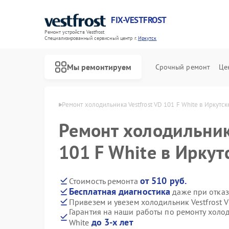
FIX-VESTFROST
Ремонт устройств Vestfrost
Специализированный cервисный центр г.
Иркутск
Мы ремонтируем
Срочный ремонт
Це
estfrost в Иркутске
Ремонт холодильника Vestfrost VD 101 F White в Иркутск
Ремонт холодильник
101 F White в Иркут
от 510 руб.
Стоимость ремонта
Бесплатная диагностика
даже при отказ
Привезем и увезем холодильник Vestfrost V
Гарантия на наши работы по ремонту холод
до 3-х лет
White
Ремонт морозильных камер Vestfrost
Ремонт стиральных машин Vestfrost
Ремонт посудомоечных машин Vestfrost
Ремонт духовых шкафов Vestfrost
Ремонт варочных панелей Vestfrost
Ремонт водонагревателей Vestfrost
Ремонт сушильных машин Vestfrost
Ремонт винных шкафов Vestfrost