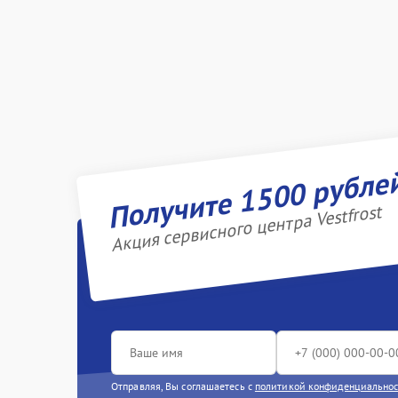
Получите 1500 рубле
Акция сервисного центра Vestfrost
Отправляя, Вы соглашаетесь с
политикой конфиденциально