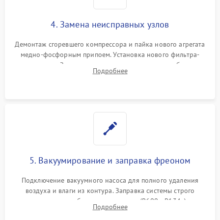
4. Замена неисправных узлов
Демонтаж сгоревшего компрессора и пайка нового агрегата
медно-фосфорным припоем. Установка нового фильтра-
осушителя. Замена изношенных вентиляторов обдува,
Подробнее
сломанных заслонок или поврежденных дверных петель.
5. Вакуумирование и заправка фреоном
Подключение вакуумного насоса для полного удаления
воздуха и влаги из контура. Заправка системы строго
дозированным объемом хладагента (R600a, R134a) по
Подробнее
электронным весам. Контроль рабочего давления в системе.