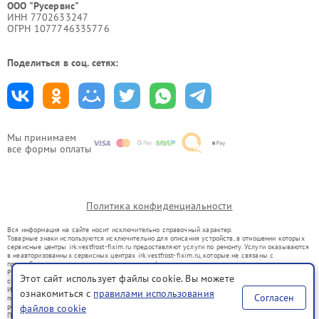
ООО "Русервис"
ИНН 7702633247
ОГРН 1077746335776
Поделиться в соц. сетях:
Мы принимаем
все формы оплаты
Политика конфиденциальности
Вся информация на сайте носит исключительно справочный характер.
Товарные знаки используются исключительно для описания устройств, в отношении которых
сервисные центры irk.vestfrost-fixim.ru предоставляют услуги по ремонту. Услуги оказываются
в неавторизованных сервисных центрах irk.vestfrost-fixim.ru, которые не связаны с
правообладателями товарных знаков или их официальными представителями.
Ремонт осуществляется для устройств, уже введенных в гражданский оборот в соответствии
Этот сайт использует файлы cookie. Вы можете
со статьей 1487 ГК РФ.
Использование товарных знаков не преследует цели индивидуализации услуг или введения
ознакомиться с
правилами использования
Согласен
потребителей в заблуждение, а служит для информирования о предоставляемых услугах по
ремонту техники указанных брендов.
файлов cookie
Представленная на сайте информация не является публичной офертой, определяемой