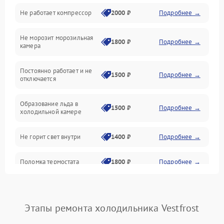
Не работает компрессор
2000 ₽
Подробнее →
Электропитание
Не морозит морозильная
Дренаж
1800 ₽
Подробнее →
камера
Оттайка
Постоянно работает и не
1500 ₽
Подробнее →
отключается
Программное обеспечение
Образование льда в
1500 ₽
Подробнее →
холодильной камере
Не горит свет внутри
1400 ₽
Подробнее →
Поломка термостата
1800 ₽
Подробнее →
Не работает вентилятор
1800 ₽
Подробнее →
Этапы ремонта холодильника Vestfrost
Поломка системы No Frost
2600 ₽
Подробнее →