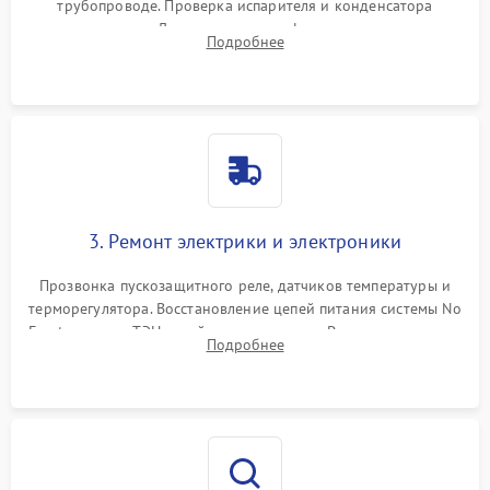
трубопроводе. Проверка испарителя и конденсатора
течеискателем. Демонтаж старого фильтра-осушителя и
Подробнее
продувка капиллярной трубки для устранения засоров.
3. Ремонт электрики и электроники
Прозвонка пускозащитного реле, датчиков температуры и
терморегулятора. Восстановление цепей питания системы No
Frost, включая ТЭН оттайки и вентилятор. Ремонт или замена
Подробнее
платы управления при сбоях алгоритмов.