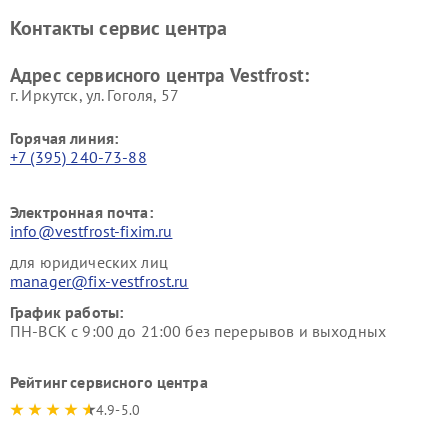
Ремонт винных шкафов
Ремонт вытяжек Vestfrost
Контакты сервис центра
Vestfrost
Ремонт пылесосов Vestfrost
Адрес сервисного центра Vestfrost:
г. Иркутск, ул. ​Гоголя, 57
Горячая линия:
+7 (395) 240-73-88
Электронная почта:
info@vestfrost-fixim.ru
для юридических лиц
manager@fix-vestfrost.ru
График работы:
ПН-ВСК с 9:00 до 21:00 без перерывов и выходных
Рейтинг сервисного центра
4.9-5.0