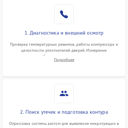
Образование конденсата
1800 ₽
Подробнее →
на стенках
Сбой в работе инвертора
2100 ₽
Подробнее →
1. Диагностика и внешний осмотр
Запах горелого при
2000 ₽
Подробнее →
Проверка температурных режимов, работы компрессора и
работе
целостности уплотнителей дверей. Измерение
сопротивления обмоток мотора, проверка термостата и
Не включается
Подробнее
1000 ₽
Подробнее →
считывание кодов ошибок с электронного дисплея.
холодильник
Проблемы с системой
автоматической
1800 ₽
Подробнее →
разморозки
2. Поиск утечек и подготовка контура
Опрессовка системы азотом для выявления микротрещин в