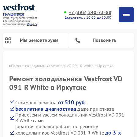
+7 (395) 240-73-88
FIX-VESTFROST
Ежедневно, с 10:00 до 20:00
Ремонт устройств Vestfrost
Специализированный
cервисный центр г.
Иркутск
Мы ремонтируем
Позвонить
утске
Ремонт холодильника Vestfrost VD 091 R White в Иркутске
Ремонт холодильника Vestfrost VD
091 R White в Иркутске
от 510 руб.
Стоимость ремонта
Бесплатная диагностика
даже при отказе
Привезем и увезем холодильник Vestfrost VD 091
R White сами
Ремонт морозильных камер Vestfrost
Ремонт посудомоечных машин Vestfrost
Ремонт варочных панелей Vestfrost
Ремонт сушильных машин Vestfrost
Ремонт стиральных машин Vestfrost
Ремонт духовых шкафов Vestfrost
Ремонт водонагревателей Vestfrost
Ремонт винных шкафов Vestfrost
Гарантия на наши работы по ремонту
до 3-х
холодильников Vestfrost VD 091 R White