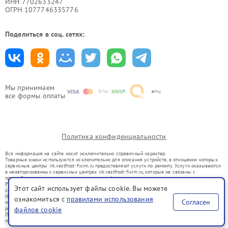
ИНН 7702633247
ОГРН 1077746335776
Поделиться в соц. сетях:
Мы принимаем
все формы оплаты
Политика конфиденциальности
Вся информация на сайте носит исключительно справочный характер.
Товарные знаки используются исключительно для описания устройств, в отношении которых
сервисные центры irk.vestfrost-fixim.ru предоставляют услуги по ремонту. Услуги оказываются
в неавторизованных сервисных центрах irk.vestfrost-fixim.ru, которые не связаны с
правообладателями товарных знаков или их официальными представителями.
Ремонт осуществляется для устройств, уже введенных в гражданский оборот в соответствии
Этот сайт использует файлы cookie. Вы можете
со статьей 1487 ГК РФ.
Использование товарных знаков не преследует цели индивидуализации услуг или введения
ознакомиться с
правилами использования
Согласен
потребителей в заблуждение, а служит для информирования о предоставляемых услугах по
ремонту техники указанных брендов.
файлов cookie
Представленная на сайте информация не является публичной офертой, определяемой
положениями Статьи 437(2) Гражданского кодекса РФ