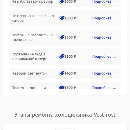
Не работает компрессор
2000 ₽
Подробнее →
Электропитание
Не морозит морозильная
Дренаж
1800 ₽
Подробнее →
камера
Оттайка
Постоянно работает и не
1500 ₽
Подробнее →
отключается
Программное обеспечение
Образование льда в
1500 ₽
Подробнее →
холодильной камере
Не горит свет внутри
1400 ₽
Подробнее →
Поломка термостата
1800 ₽
Подробнее →
Не работает вентилятор
1800 ₽
Подробнее →
Этапы ремонта холодильника Vestfrost
Поломка системы No Frost
2600 ₽
Подробнее →