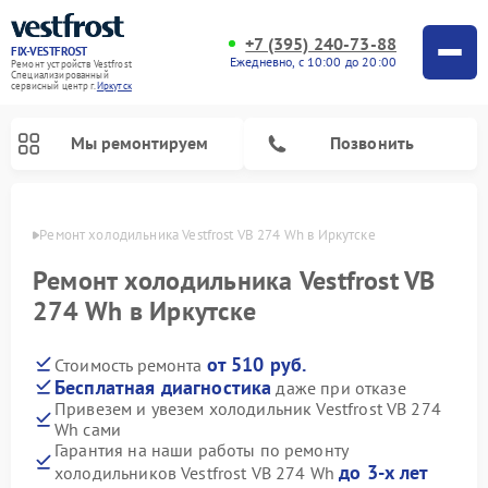
+7 (395) 240-73-88
FIX-VESTFROST
Ежедневно, с 10:00 до 20:00
Ремонт устройств Vestfrost
Специализированный
cервисный центр г.
Иркутск
Мы ремонтируем
Позвонить
утске
Ремонт холодильника Vestfrost VB 274 Wh в Иркутске
Ремонт холодильника Vestfrost VB
274 Wh в Иркутске
от 510 руб.
Стоимость ремонта
Бесплатная диагностика
даже при отказе
Привезем и увезем холодильник Vestfrost VB 274
Wh сами
Ремонт морозильных камер Vestfrost
Ремонт посудомоечных машин Vestfrost
Ремонт варочных панелей Vestfrost
Ремонт сушильных машин Vestfrost
Ремонт стиральных машин Vestfrost
Ремонт духовых шкафов Vestfrost
Ремонт водонагревателей Vestfrost
Ремонт винных шкафов Vestfrost
Гарантия на наши работы по ремонту
до 3-х лет
холодильников Vestfrost VB 274 Wh