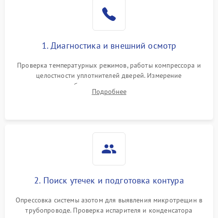
Образование конденсата
1800 ₽
Подробнее →
на стенках
Сбой в работе инвертора
2100 ₽
Подробнее →
1. Диагностика и внешний осмотр
Запах горелого при
2000 ₽
Подробнее →
Проверка температурных режимов, работы компрессора и
работе
целостности уплотнителей дверей. Измерение
сопротивления обмоток мотора, проверка термостата и
Не включается
Подробнее
1000 ₽
Подробнее →
считывание кодов ошибок с электронного дисплея.
холодильник
Проблемы с системой
автоматической
1800 ₽
Подробнее →
разморозки
2. Поиск утечек и подготовка контура
Опрессовка системы азотом для выявления микротрещин в
трубопроводе. Проверка испарителя и конденсатора