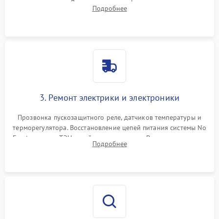
течеискателем. Демонтаж старого фильтра-осушителя и
Подробнее
продувка капиллярной трубки для устранения засоров.
3. Ремонт электрики и электроники
Прозвонка пускозащитного реле, датчиков температуры и
терморегулятора. Восстановление цепей питания системы No
Frost, включая ТЭН оттайки и вентилятор. Ремонт или замена
Подробнее
платы управления при сбоях алгоритмов.