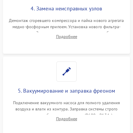
4. Замена неисправных узлов
Демонтаж сгоревшего компрессора и пайка нового агрегата
медно-фосфорным припоем. Установка нового фильтра-
осушителя. Замена изношенных вентиляторов обдува,
Подробнее
сломанных заслонок или поврежденных дверных петель.
5. Вакуумирование и заправка фреоном
Подключение вакуумного насоса для полного удаления
воздуха и влаги из контура. Заправка системы строго
дозированным объемом хладагента (R600a, R134a) по
Подробнее
электронным весам. Контроль рабочего давления в системе.