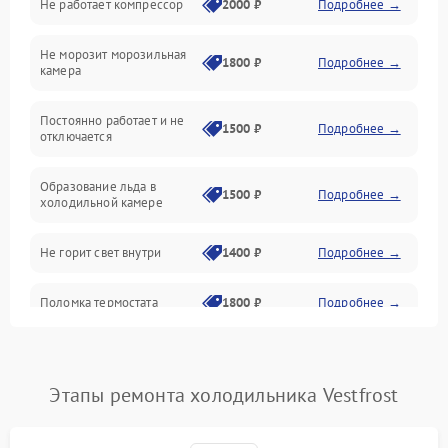
Не работает компрессор
2000 ₽
Подробнее →
Электропитание
Не морозит морозильная
Дренаж
1800 ₽
Подробнее →
камера
Оттайка
Постоянно работает и не
1500 ₽
Подробнее →
отключается
Программное обеспечение
Образование льда в
1500 ₽
Подробнее →
холодильной камере
Не горит свет внутри
1400 ₽
Подробнее →
Поломка термостата
1800 ₽
Подробнее →
Не работает вентилятор
1800 ₽
Подробнее →
Этапы ремонта холодильника Vestfrost
Поломка системы No Frost
2600 ₽
Подробнее →