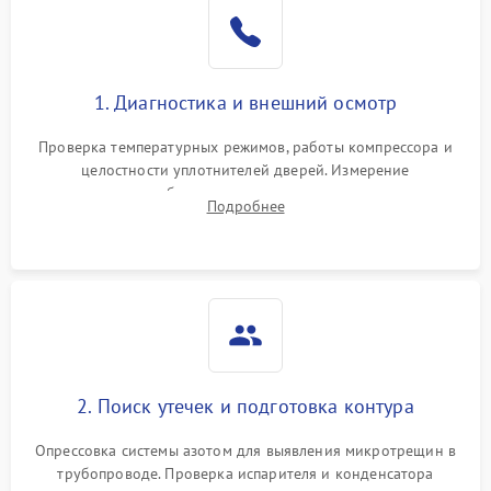
Образование конденсата
1800 ₽
Подробнее →
на стенках
Сбой в работе инвертора
2100 ₽
Подробнее →
1. Диагностика и внешний осмотр
Запах горелого при
2000 ₽
Подробнее →
Проверка температурных режимов, работы компрессора и
работе
целостности уплотнителей дверей. Измерение
сопротивления обмоток мотора, проверка термостата и
Не включается
Подробнее
1000 ₽
Подробнее →
считывание кодов ошибок с электронного дисплея.
холодильник
Проблемы с системой
автоматической
1800 ₽
Подробнее →
разморозки
2. Поиск утечек и подготовка контура
Опрессовка системы азотом для выявления микротрещин в
трубопроводе. Проверка испарителя и конденсатора