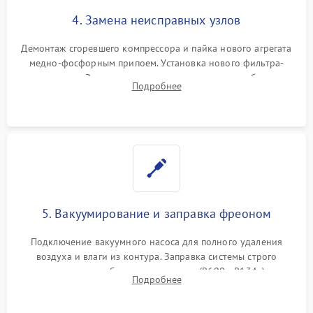
4. Замена неисправных узлов
Демонтаж сгоревшего компрессора и пайка нового агрегата
медно-фосфорным припоем. Установка нового фильтра-
осушителя. Замена изношенных вентиляторов обдува,
Подробнее
сломанных заслонок или поврежденных дверных петель.
5. Вакуумирование и заправка фреоном
Подключение вакуумного насоса для полного удаления
воздуха и влаги из контура. Заправка системы строго
дозированным объемом хладагента (R600a, R134a) по
Подробнее
электронным весам. Контроль рабочего давления в системе.