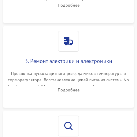
течеискателем. Демонтаж старого фильтра-осушителя и
Подробнее
продувка капиллярной трубки для устранения засоров.
3. Ремонт электрики и электроники
Прозвонка пускозащитного реле, датчиков температуры и
терморегулятора. Восстановление цепей питания системы No
Frost, включая ТЭН оттайки и вентилятор. Ремонт или замена
Подробнее
платы управления при сбоях алгоритмов.