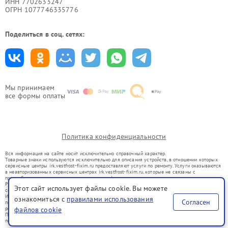
ИНН 7702633247
ОГРН 1077746335776
Поделиться в соц. сетях:
Мы принимаем
все формы оплаты
Политика конфиденциальности
Вся информация на сайте носит исключительно справочный характер.
Товарные знаки используются исключительно для описания устройств, в отношении которых
сервисные центры irk.vestfrost-fixim.ru предоставляют услуги по ремонту. Услуги оказываются
в неавторизованных сервисных центрах irk.vestfrost-fixim.ru, которые не связаны с
правообладателями товарных знаков или их официальными представителями.
Ремонт осуществляется для устройств, уже введенных в гражданский оборот в соответствии
Этот сайт использует файлы cookie. Вы можете
со статьей 1487 ГК РФ.
Использование товарных знаков не преследует цели индивидуализации услуг или введения
ознакомиться с
правилами использования
Согласен
потребителей в заблуждение, а служит для информирования о предоставляемых услугах по
ремонту техники указанных брендов.
файлов cookie
Представленная на сайте информация не является публичной офертой, определяемой
положениями Статьи 437(2) Гражданского кодекса РФ