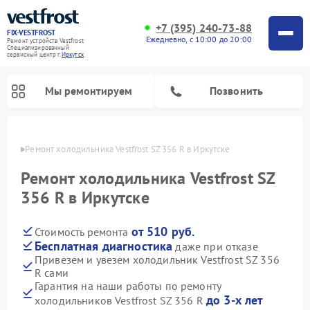
+7 (395) 240-73-88
FIX-VESTFROST
Ежедневно, с 10:00 до 20:00
Ремонт устройств Vestfrost
Специализированный
cервисный центр г.
Иркутск
Мы ремонтируем
Позвонить
утске
Ремонт холодильника Vestfrost SZ 356 R в Иркутске
Ремонт холодильника Vestfrost SZ
356 R в Иркутске
от 510 руб.
Стоимость ремонта
Бесплатная диагностика
даже при отказе
Привезем и увезем холодильник Vestfrost SZ 356
R сами
Ремонт морозильных камер Vestfrost
Ремонт посудомоечных машин Vestfrost
Ремонт варочных панелей Vestfrost
Ремонт сушильных машин Vestfrost
Ремонт стиральных машин Vestfrost
Ремонт духовых шкафов Vestfrost
Ремонт водонагревателей Vestfrost
Ремонт винных шкафов Vestfrost
Гарантия на наши работы по ремонту
до 3-х лет
холодильников Vestfrost SZ 356 R