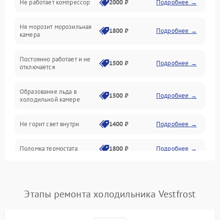
Не работает компрессор
2000 ₽
Подробнее →
Электропитание
Не морозит морозильная
Дренаж
1800 ₽
Подробнее →
камера
Оттайка
Постоянно работает и не
1500 ₽
Подробнее →
отключается
Программное обеспечение
Образование льда в
1500 ₽
Подробнее →
холодильной камере
Не горит свет внутри
1400 ₽
Подробнее →
Поломка термостата
1800 ₽
Подробнее →
Не работает вентилятор
1800 ₽
Подробнее →
Этапы ремонта холодильника Vestfrost
Поломка системы No Frost
2600 ₽
Подробнее →