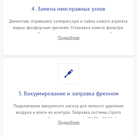
4. Замена неисправных узлов
Демонтаж сгоревшего компрессора и пайка нового агрегата
медно-фосфорным припоем. Установка нового фильтра-
осушителя. Замена изношенных вентиляторов обдува,
Подробнее
сломанных заслонок или поврежденных дверных петель.
5. Вакуумирование и заправка фреоном
Подключение вакуумного насоса для полного удаления
воздуха и влаги из контура. Заправка системы строго
дозированным объемом хладагента (R600a, R134a) по
Подробнее
электронным весам. Контроль рабочего давления в системе.