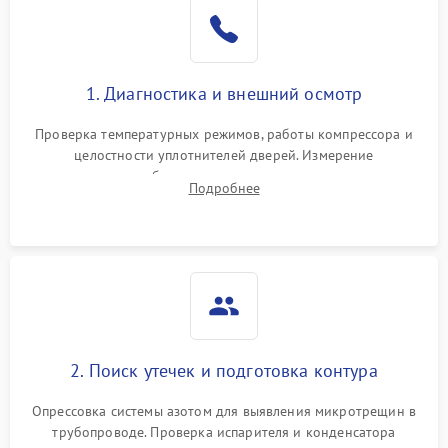
Образование конденсата
1800 ₽
Подробнее →
на стенках
Сбой в работе инвертора
2100 ₽
Подробнее →
1. Диагностика и внешний осмотр
Запах горелого при
2000 ₽
Подробнее →
Проверка температурных режимов, работы компрессора и
работе
целостности уплотнителей дверей. Измерение
сопротивления обмоток мотора, проверка термостата и
Не включается
Подробнее
1000 ₽
Подробнее →
считывание кодов ошибок с электронного дисплея.
холодильник
Проблемы с системой
автоматической
1800 ₽
Подробнее →
разморозки
2. Поиск утечек и подготовка контура
Опрессовка системы азотом для выявления микротрещин в
трубопроводе. Проверка испарителя и конденсатора