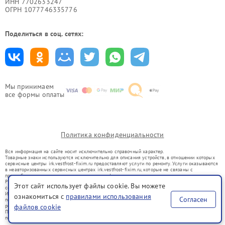
ИНН 7702633247
ОГРН 1077746335776
Поделиться в соц. сетях:
Мы принимаем
все формы оплаты
Политика конфиденциальности
Вся информация на сайте носит исключительно справочный характер.
Товарные знаки используются исключительно для описания устройств, в отношении которых
сервисные центры irk.vestfrost-fixim.ru предоставляют услуги по ремонту. Услуги оказываются
в неавторизованных сервисных центрах irk.vestfrost-fixim.ru, которые не связаны с
правообладателями товарных знаков или их официальными представителями.
Ремонт осуществляется для устройств, уже введенных в гражданский оборот в соответствии
Этот сайт использует файлы cookie. Вы можете
со статьей 1487 ГК РФ.
Использование товарных знаков не преследует цели индивидуализации услуг или введения
ознакомиться с
правилами использования
Согласен
потребителей в заблуждение, а служит для информирования о предоставляемых услугах по
ремонту техники указанных брендов.
файлов cookie
Представленная на сайте информация не является публичной офертой, определяемой
положениями Статьи 437(2) Гражданского кодекса РФ