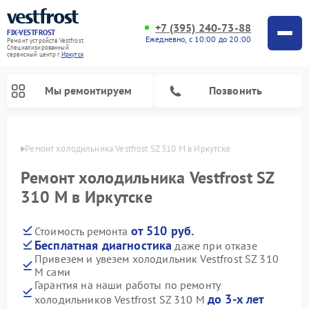
+7 (395) 240-73-88
FIX-VESTFROST
Ежедневно, с 10:00 до 20:00
Ремонт устройств Vestfrost
Специализированный
cервисный центр г.
Иркутск
Мы ремонтируем
Позвонить
утске
Ремонт холодильника Vestfrost SZ 310 M в Иркутске
Ремонт холодильника Vestfrost SZ
310 M в Иркутске
от 510 руб.
Стоимость ремонта
Бесплатная диагностика
даже при отказе
Привезем и увезем холодильник Vestfrost SZ 310
M сами
Ремонт морозильных камер Vestfrost
Ремонт посудомоечных машин Vestfrost
Ремонт варочных панелей Vestfrost
Ремонт сушильных машин Vestfrost
Ремонт стиральных машин Vestfrost
Ремонт духовых шкафов Vestfrost
Ремонт водонагревателей Vestfrost
Ремонт винных шкафов Vestfrost
Гарантия на наши работы по ремонту
до 3-х лет
холодильников Vestfrost SZ 310 M