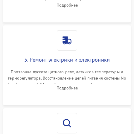
течеискателем. Демонтаж старого фильтра-осушителя и
Подробнее
продувка капиллярной трубки для устранения засоров.
3. Ремонт электрики и электроники
Прозвонка пускозащитного реле, датчиков температуры и
терморегулятора. Восстановление цепей питания системы No
Frost, включая ТЭН оттайки и вентилятор. Ремонт или замена
Подробнее
платы управления при сбоях алгоритмов.