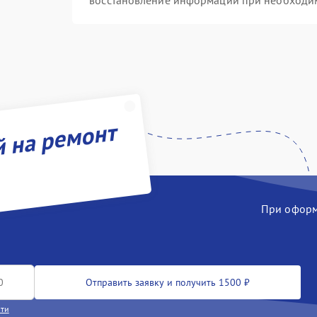
восстановление информации при необходи
й на ремонт
При оформл
Отправить заявку и получить 1500 ₽
сти