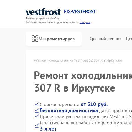
FIX-VESTFROST
Ремонт устройств Vestfrost
Специализированный cервисный центр г.
Иркутск
Мы ремонтируем
Срочный ремонт
Це
estfrost в Иркутске
Ремонт холодильника Vestfrost SZ 307 R в Иркутске
Ремонт холодильника
307 R в Иркутске
от 510 руб.
Стоимость ремонта
Бесплатная диагностика
даже при отказ
Привезем и увезем холодильник Vestfrost S
Гарантия на наши работы по ремонту холод
3-х лет
Ремонт морозильных камер Vestfrost
Ремонт стиральных машин Vestfrost
Ремонт посудомоечных машин Vestfrost
Ремонт духовых шкафов Vestfrost
Ремонт варочных панелей Vestfrost
Ремонт водонагревателей Vestfrost
Ремонт сушильных машин Vestfrost
Ремонт винных шкафов Vestfrost