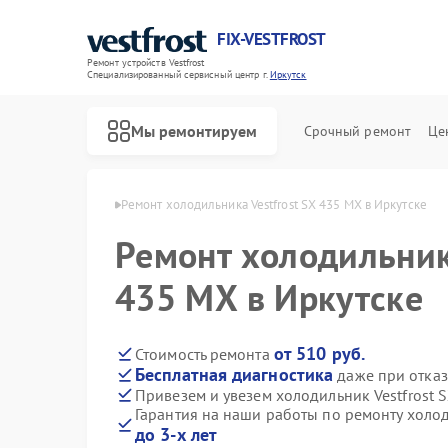
FIX-VESTFROST
Ремонт устройств Vestfrost
Специализированный cервисный центр г.
Иркутск
Мы ремонтируем
Срочный ремонт
Це
estfrost в Иркутске
Ремонт холодильника Vestfrost SX 435 MX в Иркутске
Ремонт холодильника
435 MX в Иркутске
от 510 руб.
Стоимость ремонта
Бесплатная диагностика
даже при отказ
Привезем и увезем холодильник Vestfrost 
Гарантия на наши работы по ремонту холод
до 3-х лет
Ремонт морозильных камер Vestfrost
Ремонт стиральных машин Vestfrost
Ремонт посудомоечных машин Vestfrost
Ремонт духовых шкафов Vestfrost
Ремонт варочных панелей Vestfrost
Ремонт водонагревателей Vestfrost
Ремонт сушильных машин Vestfrost
Ремонт винных шкафов Vestfrost