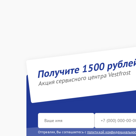
Получите 1500 рубле
Акция сервисного центра Vestfrost
Отправляя, Вы соглашаетесь с
политикой конфиденциально