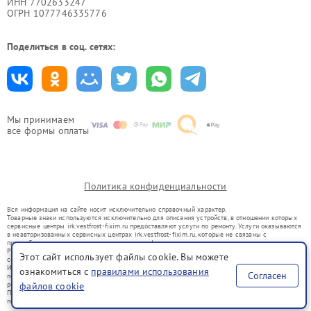
ИНН 7702633247
ОГРН 1077746335776
Поделиться в соц. сетях:
Мы принимаем
все формы оплаты
Политика конфиденциальности
Вся информация на сайте носит исключительно справочный характер.
Товарные знаки используются исключительно для описания устройств, в отношении которых
сервисные центры irk.vestfrost-fixim.ru предоставляют услуги по ремонту. Услуги оказываются
в неавторизованных сервисных центрах irk.vestfrost-fixim.ru, которые не связаны с
правообладателями товарных знаков или их официальными представителями.
Ремонт осуществляется для устройств, уже введенных в гражданский оборот в соответствии
Этот сайт использует файлы cookie. Вы можете
со статьей 1487 ГК РФ.
Использование товарных знаков не преследует цели индивидуализации услуг или введения
ознакомиться с
правилами использования
Согласен
потребителей в заблуждение, а служит для информирования о предоставляемых услугах по
ремонту техники указанных брендов.
файлов cookie
Представленная на сайте информация не является публичной офертой, определяемой
положениями Статьи 437(2) Гражданского кодекса РФ