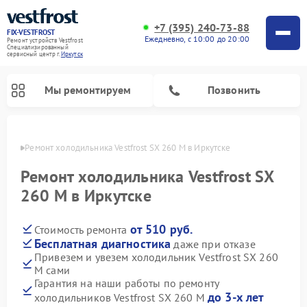
+7 (395) 240-73-88
FIX-VESTFROST
Ежедневно, с 10:00 до 20:00
Ремонт устройств Vestfrost
Специализированный
cервисный центр г.
Иркутск
Мы ремонтируем
Позвонить
утске
Ремонт холодильника Vestfrost SX 260 M в Иркутске
Ремонт холодильника Vestfrost SX
260 M в Иркутске
от 510 руб.
Стоимость ремонта
Бесплатная диагностика
даже при отказе
Привезем и увезем холодильник Vestfrost SX 260
M сами
Ремонт морозильных камер Vestfrost
Ремонт посудомоечных машин Vestfrost
Ремонт варочных панелей Vestfrost
Ремонт сушильных машин Vestfrost
Ремонт стиральных машин Vestfrost
Ремонт духовых шкафов Vestfrost
Ремонт водонагревателей Vestfrost
Ремонт винных шкафов Vestfrost
Гарантия на наши работы по ремонту
до 3-х лет
холодильников Vestfrost SX 260 M