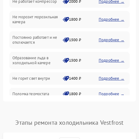
Не работает компрессор
2000 ₽
Подробнее →
Электропитание
Не морозит морозильная
Дренаж
1800 ₽
Подробнее →
камера
Оттайка
Постоянно работает и не
1500 ₽
Подробнее →
отключается
Программное обеспечение
Образование льда в
1500 ₽
Подробнее →
холодильной камере
Не горит свет внутри
1400 ₽
Подробнее →
Поломка термостата
1800 ₽
Подробнее →
Не работает вентилятор
1800 ₽
Подробнее →
Этапы ремонта холодильника Vestfrost
Поломка системы No Frost
2600 ₽
Подробнее →