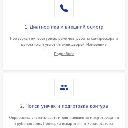
Образование конденсата
1800 ₽
Подробнее →
на стенках
Сбой в работе инвертора
2100 ₽
Подробнее →
1. Диагностика и внешний осмотр
Запах горелого при
2000 ₽
Подробнее →
Проверка температурных режимов, работы компрессора и
работе
целостности уплотнителей дверей. Измерение
сопротивления обмоток мотора, проверка термостата и
Не включается
Подробнее
1000 ₽
Подробнее →
считывание кодов ошибок с электронного дисплея.
холодильник
Проблемы с системой
автоматической
1800 ₽
Подробнее →
разморозки
2. Поиск утечек и подготовка контура
Опрессовка системы азотом для выявления микротрещин в
трубопроводе. Проверка испарителя и конденсатора