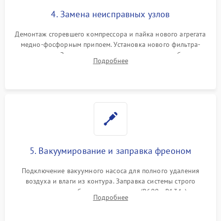
4. Замена неисправных узлов
Демонтаж сгоревшего компрессора и пайка нового агрегата
медно-фосфорным припоем. Установка нового фильтра-
осушителя. Замена изношенных вентиляторов обдува,
Подробнее
сломанных заслонок или поврежденных дверных петель.
5. Вакуумирование и заправка фреоном
Подключение вакуумного насоса для полного удаления
воздуха и влаги из контура. Заправка системы строго
дозированным объемом хладагента (R600a, R134a) по
Подробнее
электронным весам. Контроль рабочего давления в системе.