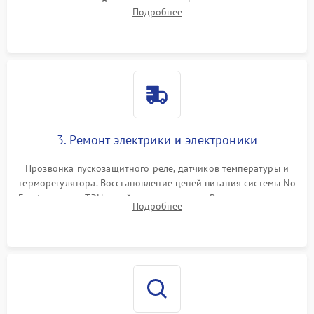
течеискателем. Демонтаж старого фильтра-осушителя и
Подробнее
продувка капиллярной трубки для устранения засоров.
3. Ремонт электрики и электроники
Прозвонка пускозащитного реле, датчиков температуры и
терморегулятора. Восстановление цепей питания системы No
Frost, включая ТЭН оттайки и вентилятор. Ремонт или замена
Подробнее
платы управления при сбоях алгоритмов.