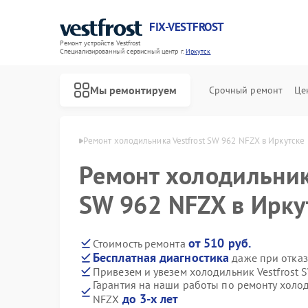
FIX-VESTFROST
Ремонт устройств Vestfrost
Специализированный cервисный центр г.
Иркутск
Мы ремонтируем
Срочный ремонт
Це
estfrost в Иркутске
Ремонт холодильника Vestfrost SW 962 NFZX в Иркутске
Ремонт холодильника
SW 962 NFZX в Ирку
от 510 руб.
Стоимость ремонта
Бесплатная диагностика
даже при отказ
Привезем и увезем холодильник Vestfrost 
Гарантия на наши работы по ремонту холод
до 3-х лет
NFZX
Ремонт морозильных камер Vestfrost
Ремонт стиральных машин Vestfrost
Ремонт посудомоечных машин Vestfrost
Ремонт духовых шкафов Vestfrost
Ремонт варочных панелей Vestfrost
Ремонт водонагревателей Vestfrost
Ремонт сушильных машин Vestfrost
Ремонт винных шкафов Vestfrost