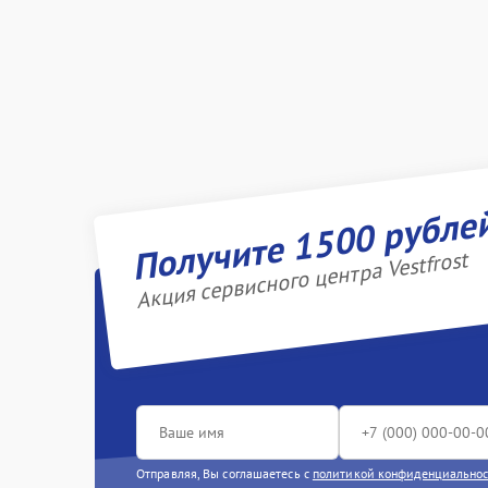
Получите 1500 рубле
Акция сервисного центра Vestfrost
Отправляя, Вы соглашаетесь с
политикой конфиденциально