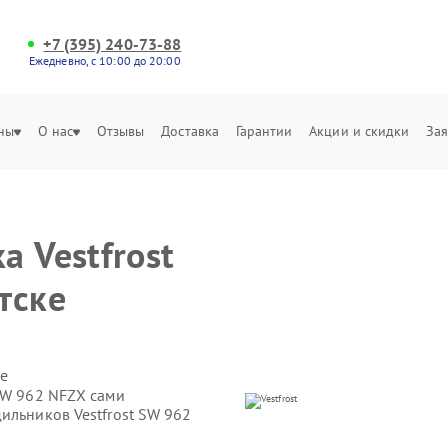
+7 (395) 240-73-88
Ежедневно, с 10:00 до 20:00
ны
О нас
Отзывы
Доставка
Гарантии
Акции и скидки
Зая
 Vestfrost
тске
е
SW 962 NFZX сами
ильников Vestfrost SW 962