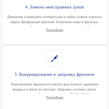
4. Замена неисправных узлов
Демонтаж сгоревшего компрессора и пайка нового агрегата
медно-фосфорным припоем. Установка нового фильтра-
осушителя. Замена изношенных вентиляторов обдува,
Подробнее
сломанных заслонок или поврежденных дверных петель.
5. Вакуумирование и заправка фреоном
Подключение вакуумного насоса для полного удаления
воздуха и влаги из контура. Заправка системы строго
дозированным объемом хладагента (R600a, R134a) по
Подробнее
электронным весам. Контроль рабочего давления в системе.