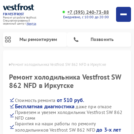
+7 (395) 240-73-88
FIX-VESTFROST
Ежедневно, с 10:00 до 20:00
Ремонт устройств Vestfrost
Специализированный
cервисный центр г.
Иркутск
Мы ремонтируем
Позвонить
утске
Ремонт холодильника Vestfrost SW 862 NFD в Иркутске
Ремонт холодильника Vestfrost SW
862 NFD в Иркутске
от 510 руб.
Стоимость ремонта
Бесплатная диагностика
даже при отказе
Привезем и увезем холодильник Vestfrost SW 862
NFD сами
Ремонт морозильных камер Vestfrost
Ремонт посудомоечных машин Vestfrost
Ремонт варочных панелей Vestfrost
Ремонт сушильных машин Vestfrost
Ремонт стиральных машин Vestfrost
Ремонт духовых шкафов Vestfrost
Ремонт водонагревателей Vestfrost
Ремонт винных шкафов Vestfrost
Гарантия на наши работы по ремонту
до 3-х лет
холодильников Vestfrost SW 862 NFD