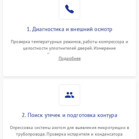
Образование конденсата
1800 ₽
Подробнее →
на стенках
Сбой в работе инвертора
2100 ₽
Подробнее →
1. Диагностика и внешний осмотр
Запах горелого при
2000 ₽
Подробнее →
Проверка температурных режимов, работы компрессора и
работе
целостности уплотнителей дверей. Измерение
сопротивления обмоток мотора, проверка термостата и
Не включается
Подробнее
1000 ₽
Подробнее →
считывание кодов ошибок с электронного дисплея.
холодильник
Проблемы с системой
автоматической
1800 ₽
Подробнее →
разморозки
2. Поиск утечек и подготовка контура
Опрессовка системы азотом для выявления микротрещин в
трубопроводе. Проверка испарителя и конденсатора