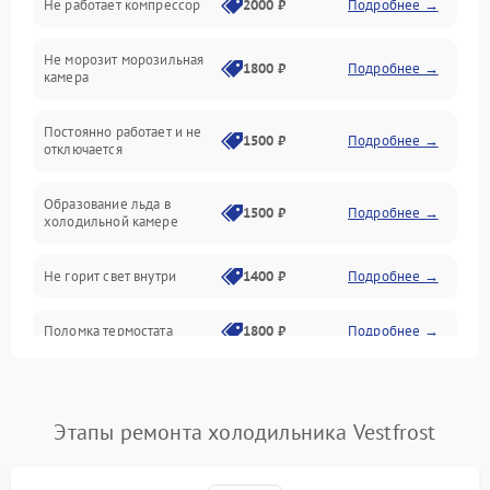
Не работает компрессор
2000 ₽
Подробнее →
Электропитание
Не морозит морозильная
Дренаж
1800 ₽
Подробнее →
камера
Оттайка
Постоянно работает и не
1500 ₽
Подробнее →
отключается
Программное обеспечение
Образование льда в
1500 ₽
Подробнее →
холодильной камере
Не горит свет внутри
1400 ₽
Подробнее →
Поломка термостата
1800 ₽
Подробнее →
Не работает вентилятор
1800 ₽
Подробнее →
Этапы ремонта холодильника Vestfrost
Поломка системы No Frost
2600 ₽
Подробнее →