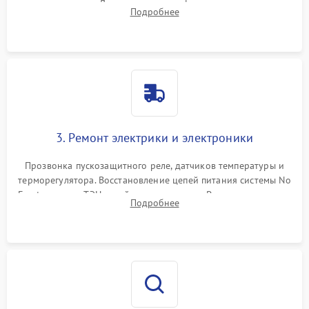
течеискателем. Демонтаж старого фильтра-осушителя и
Подробнее
продувка капиллярной трубки для устранения засоров.
3. Ремонт электрики и электроники
Прозвонка пускозащитного реле, датчиков температуры и
терморегулятора. Восстановление цепей питания системы No
Frost, включая ТЭН оттайки и вентилятор. Ремонт или замена
Подробнее
платы управления при сбоях алгоритмов.