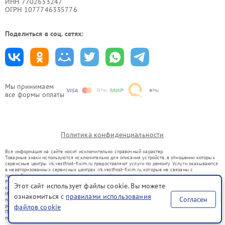
ИНН 7702633247
ОГРН 1077746335776
Поделиться в соц. сетях:
Мы принимаем
все формы оплаты
Политика конфиденциальности
Вся информация на сайте носит исключительно справочный характер.
Товарные знаки используются исключительно для описания устройств, в отношении которых
сервисные центры irk.vestfrost-fixim.ru предоставляют услуги по ремонту. Услуги оказываются
в неавторизованных сервисных центрах irk.vestfrost-fixim.ru, которые не связаны с
правообладателями товарных знаков или их официальными представителями.
Ремонт осуществляется для устройств, уже введенных в гражданский оборот в соответствии
Этот сайт использует файлы cookie. Вы можете
со статьей 1487 ГК РФ.
Использование товарных знаков не преследует цели индивидуализации услуг или введения
ознакомиться с
правилами использования
Согласен
потребителей в заблуждение, а служит для информирования о предоставляемых услугах по
ремонту техники указанных брендов.
файлов cookie
Представленная на сайте информация не является публичной офертой, определяемой
положениями Статьи 437(2) Гражданского кодекса РФ