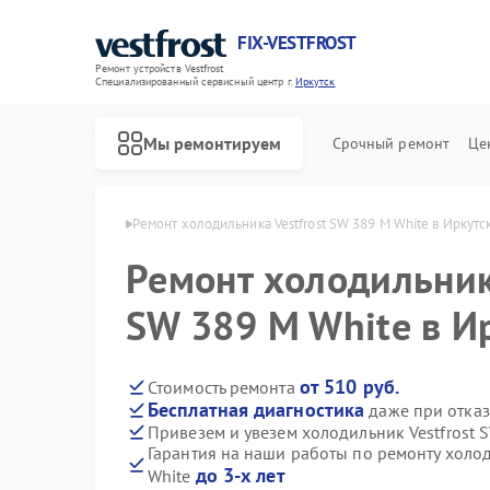
FIX-VESTFROST
Ремонт устройств Vestfrost
Специализированный cервисный центр г.
Иркутск
Мы ремонтируем
Срочный ремонт
Це
estfrost в Иркутске
Ремонт холодильника Vestfrost SW 389 M White в Иркутс
Ремонт холодильника
SW 389 M White в И
от 510 руб.
Стоимость ремонта
Бесплатная диагностика
даже при отказ
Привезем и увезем холодильник Vestfrost 
Гарантия на наши работы по ремонту холод
до 3-х лет
White
Ремонт морозильных камер Vestfrost
Ремонт стиральных машин Vestfrost
Ремонт посудомоечных машин Vestfrost
Ремонт духовых шкафов Vestfrost
Ремонт варочных панелей Vestfrost
Ремонт водонагревателей Vestfrost
Ремонт сушильных машин Vestfrost
Ремонт винных шкафов Vestfrost