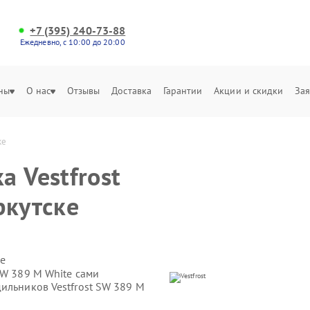
+7 (395) 240-73-88
Ежедневно, с 10:00 до 20:00
ны
О нас
Отзывы
Доставка
Гарантии
Акции и скидки
Зая
ке
 Vestfrost
ркутске
е
SW 389 M White сами
ильников Vestfrost SW 389 M