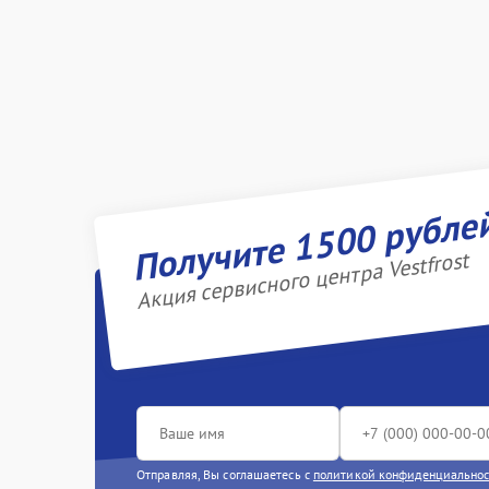
Получите 1500 рубле
Акция сервисного центра Vestfrost
Отправляя, Вы соглашаетесь с
политикой конфиденциально