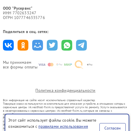
ООО "Русервис"
ИНН 7702633247
ОГРН 1077746335776
Поделиться в соц. сетях:
Мы принимаем
все формы оплаты
Политика конфиденциальности
Вся информация на сайте носит исключительно справочный характер.
Товарные знаки используются исключительно для описания устройств, в отношении которых
сервисные центры irk.vestfrost-fixim.ru предоставляют услуги по ремонту. Услуги оказываются
в неавторизованных сервисных центрах irk.vestfrost-fixim.ru, которые не связаны с
правообладателями товарных знаков или их официальными представителями.
Ремонт осуществляется для устройств, уже введенных в гражданский оборот в соответствии
Этот сайт использует файлы cookie. Вы можете
со статьей 1487 ГК РФ.
Использование товарных знаков не преследует цели индивидуализации услуг или введения
ознакомиться с
правилами использования
Согласен
потребителей в заблуждение, а служит для информирования о предоставляемых услугах по