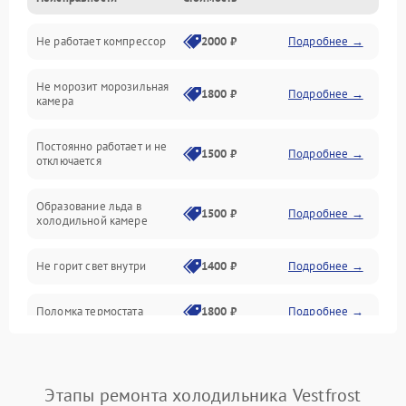
Не работает компрессор
2000 ₽
Подробнее →
Электропитание
Не морозит морозильная
Дренаж
1800 ₽
Подробнее →
камера
Оттайка
Постоянно работает и не
1500 ₽
Подробнее →
отключается
Программное обеспечение
Образование льда в
1500 ₽
Подробнее →
холодильной камере
Не горит свет внутри
1400 ₽
Подробнее →
Поломка термостата
1800 ₽
Подробнее →
Не работает вентилятор
1800 ₽
Подробнее →
Этапы ремонта холодильника Vestfrost
Поломка системы No Frost
2600 ₽
Подробнее →