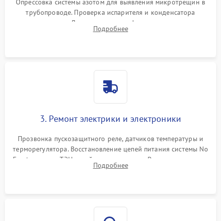
Опрессовка системы азотом для выявления микротрещин в
трубопроводе. Проверка испарителя и конденсатора
течеискателем. Демонтаж старого фильтра-осушителя и
Подробнее
продувка капиллярной трубки для устранения засоров.
3. Ремонт электрики и электроники
Прозвонка пускозащитного реле, датчиков температуры и
терморегулятора. Восстановление цепей питания системы No
Frost, включая ТЭН оттайки и вентилятор. Ремонт или замена
Подробнее
платы управления при сбоях алгоритмов.