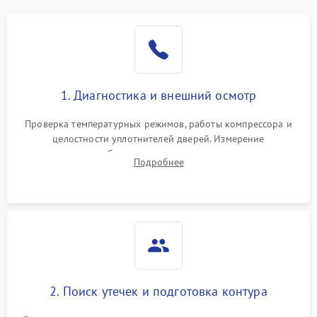
Образование конденсата
1800 ₽
Подробнее →
на стенках
Сбой в работе инвертора
2100 ₽
Подробнее →
1. Диагностика и внешний осмотр
Запах горелого при
2000 ₽
Подробнее →
Проверка температурных режимов, работы компрессора и
работе
целостности уплотнителей дверей. Измерение
сопротивления обмоток мотора, проверка термостата и
Не включается
Подробнее
1000 ₽
Подробнее →
считывание кодов ошибок с электронного дисплея.
холодильник
Проблемы с системой
автоматической
1800 ₽
Подробнее →
разморозки
2. Поиск утечек и подготовка контура