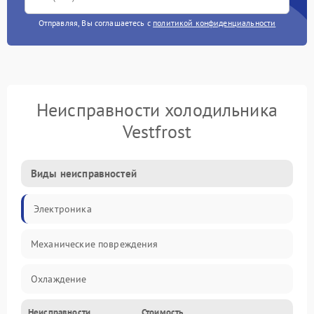
Отправляя, Вы соглашаетесь с
политикой конфиденциальности
Неисправности холодильника
Vestfrost
Виды неисправностей
Электроника
Механические повреждения
Охлаждение
Неисправности
Стоимость
Механика