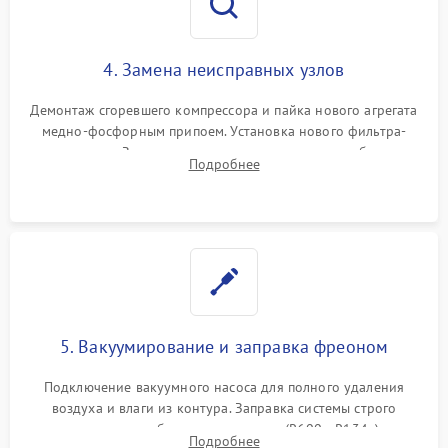
4. Замена неисправных узлов
Демонтаж сгоревшего компрессора и пайка нового агрегата
медно-фосфорным припоем. Установка нового фильтра-
осушителя. Замена изношенных вентиляторов обдува,
Подробнее
сломанных заслонок или поврежденных дверных петель.
5. Вакуумирование и заправка фреоном
Подключение вакуумного насоса для полного удаления
воздуха и влаги из контура. Заправка системы строго
дозированным объемом хладагента (R600a, R134a) по
Подробнее