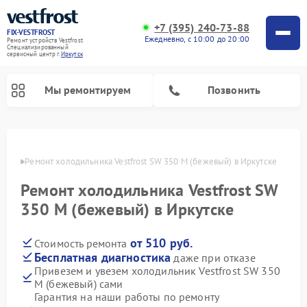
+7 (395) 240-73-88
FIX-VESTFROST
Ежедневно, с 10:00 до 20:00
Ремонт устройств Vestfrost
Специализированный
cервисный центр г.
Иркутск
Мы ремонтируем
Позвонить
утске
Ремонт холодильника Vestfrost SW 350 M (бежевый) в Иркутске
Ремонт холодильника Vestfrost SW
350 M (бежевый) в Иркутске
от 510 руб.
Стоимость ремонта
Бесплатная диагностика
даже при отказе
Привезем и увезем холодильник Vestfrost SW 350
Ремонт морозильных камер Vestfrost
Ремонт посудомоечных машин Vestfrost
Ремонт варочных панелей Vestfrost
Ремонт сушильных машин Vestfrost
Ремонт стиральных машин Vestfrost
Ремонт духовых шкафов Vestfrost
Ремонт водонагревателей Vestfrost
Ремонт винных шкафов Vestfrost
M (бежевый) сами
Гарантия на наши работы по ремонту