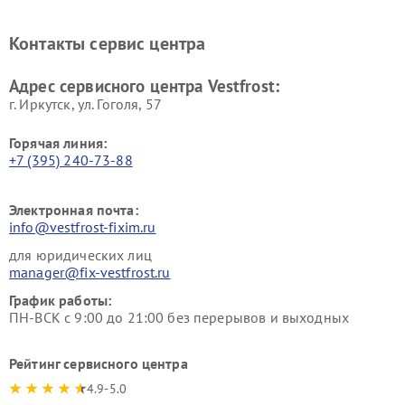
Vestfrost
Vestfrost
Ремонт винных шкафов
Ремонт вытяжек Vestfrost
Контакты сервис центра
Vestfrost
Ремонт пылесосов Vestfrost
Адрес сервисного центра Vestfrost:
г. Иркутск, ул. ​Гоголя, 57
Горячая линия:
+7 (395) 240-73-88
Электронная почта:
info@vestfrost-fixim.ru
для юридических лиц
manager@fix-vestfrost.ru
График работы:
ПН-ВСК с 9:00 до 21:00 без перерывов и выходных
Рейтинг сервисного центра
4.9-5.0