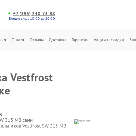
+7 (395) 240-73-88
Ежедневно, с 10:00 до 20:00
ны
О нас
Отзывы
Доставка
Гарантии
Акции и скидки
Зая
 Vestfrost
ке
е
SW 315 MB сами
ильников Vestfrost SW 315 MB