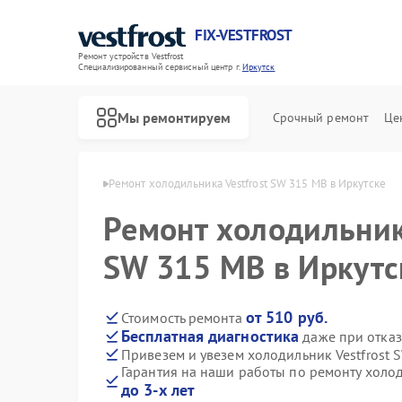
FIX-VESTFROST
Ремонт устройств Vestfrost
Специализированный cервисный центр г.
Иркутск
Мы ремонтируем
Срочный ремонт
Це
estfrost в Иркутске
Ремонт холодильника Vestfrost SW 315 MB в Иркутске
Ремонт холодильника
SW 315 MB в Иркутс
от 510 руб.
Стоимость ремонта
Бесплатная диагностика
даже при отказ
Привезем и увезем холодильник Vestfrost 
Гарантия на наши работы по ремонту холод
до 3-х лет
Ремонт морозильных камер Vestfrost
Ремонт стиральных машин Vestfrost
Ремонт посудомоечных машин Vestfrost
Ремонт духовых шкафов Vestfrost
Ремонт варочных панелей Vestfrost
Ремонт водонагревателей Vestfrost
Ремонт сушильных машин Vestfrost
Ремонт винных шкафов Vestfrost