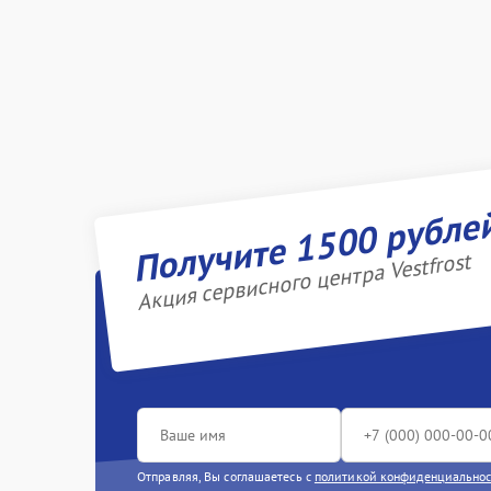
Получите 1500 рубле
Акция сервисного центра Vestfrost
Отправляя, Вы соглашаетесь с
политикой конфиденциально