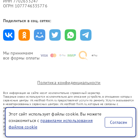
ИНН 7702633247
ОГРН 1077746335776
Поделиться в соц. сетях:
Мы принимаем
все формы оплаты
Политика конфиденциальности
Вся информация на сайте носит исключительно справочный характер.
Товарные знаки используются исключительно для описания устройств, в отношении которых
сервисные центры irk.vestfrost-fixim.ru предоставляют услуги по ремонту. Услуги оказываются
в неавторизованных сервисных центрах irk.vestfrost-fixim.ru, которые не связаны с
правообладателями товарных знаков или их официальными представителями.
Ремонт осуществляется для устройств, уже введенных в гражданский оборот в соответствии
Этот сайт использует файлы cookie. Вы можете
со статьей 1487 ГК РФ.
Использование товарных знаков не преследует цели индивидуализации услуг или введения
ознакомиться с
правилами использования
Согласен
потребителей в заблуждение, а служит для информирования о предоставляемых услугах по
ремонту техники указанных брендов.
файлов cookie
Представленная на сайте информация не является публичной офертой, определяемой
положениями Статьи 437(2) Гражданского кодекса РФ