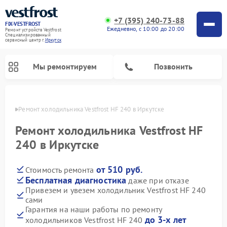
+7 (395) 240-73-88
FIX-VESTFROST
Ежедневно, с 10:00 до 20:00
Ремонт устройств Vestfrost
Специализированный
cервисный центр г.
Иркутск
Мы ремонтируем
Позвонить
утске
Ремонт холодильника Vestfrost HF 240 в Иркутске
Ремонт холодильника Vestfrost HF
240 в Иркутске
от 510 руб.
Стоимость ремонта
Бесплатная диагностика
даже при отказе
Привезем и увезем холодильник Vestfrost HF 240
сами
Ремонт морозильных камер Vestfrost
Ремонт посудомоечных машин Vestfrost
Ремонт варочных панелей Vestfrost
Ремонт сушильных машин Vestfrost
Ремонт стиральных машин Vestfrost
Ремонт духовых шкафов Vestfrost
Ремонт водонагревателей Vestfrost
Ремонт винных шкафов Vestfrost
Гарантия на наши работы по ремонту
до 3-х лет
холодильников Vestfrost HF 240