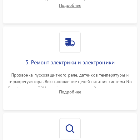
течеискателем. Демонтаж старого фильтра-осушителя и
Подробнее
продувка капиллярной трубки для устранения засоров.
3. Ремонт электрики и электроники
Прозвонка пускозащитного реле, датчиков температуры и
терморегулятора. Восстановление цепей питания системы No
Frost, включая ТЭН оттайки и вентилятор. Ремонт или замена
Подробнее
платы управления при сбоях алгоритмов.