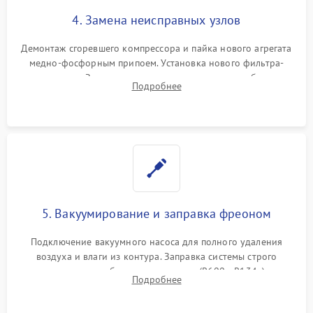
4. Замена неисправных узлов
Демонтаж сгоревшего компрессора и пайка нового агрегата
медно-фосфорным припоем. Установка нового фильтра-
осушителя. Замена изношенных вентиляторов обдува,
Подробнее
сломанных заслонок или поврежденных дверных петель.
5. Вакуумирование и заправка фреоном
Подключение вакуумного насоса для полного удаления
воздуха и влаги из контура. Заправка системы строго
дозированным объемом хладагента (R600a, R134a) по
Подробнее
электронным весам. Контроль рабочего давления в системе.