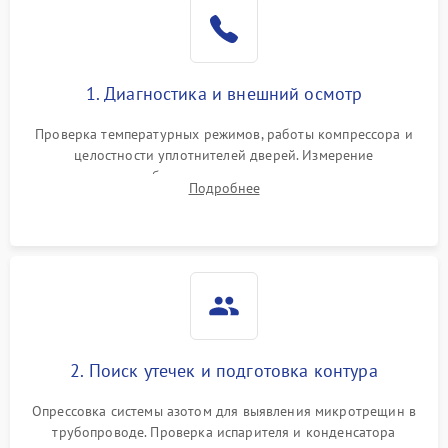
Образование конденсата
1800 ₽
Подробнее →
на стенках
Сбой в работе инвертора
2100 ₽
Подробнее →
1. Диагностика и внешний осмотр
Запах горелого при
2000 ₽
Подробнее →
Проверка температурных режимов, работы компрессора и
работе
целостности уплотнителей дверей. Измерение
сопротивления обмоток мотора, проверка термостата и
Не включается
Подробнее
1000 ₽
Подробнее →
считывание кодов ошибок с электронного дисплея.
холодильник
Проблемы с системой
автоматической
1800 ₽
Подробнее →
разморозки
2. Поиск утечек и подготовка контура
Опрессовка системы азотом для выявления микротрещин в
трубопроводе. Проверка испарителя и конденсатора