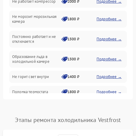
Не работает компрессор
2000 ₽
Подробнее →
Электропитание
Не морозит морозильная
Дренаж
1800 ₽
Подробнее →
камера
Оттайка
Постоянно работает и не
1500 ₽
Подробнее →
отключается
Программное обеспечение
Образование льда в
1500 ₽
Подробнее →
холодильной камере
Не горит свет внутри
1400 ₽
Подробнее →
Поломка термостата
1800 ₽
Подробнее →
Не работает вентилятор
1800 ₽
Подробнее →
Этапы ремонта холодильника Vestfrost
Поломка системы No Frost
2600 ₽
Подробнее →