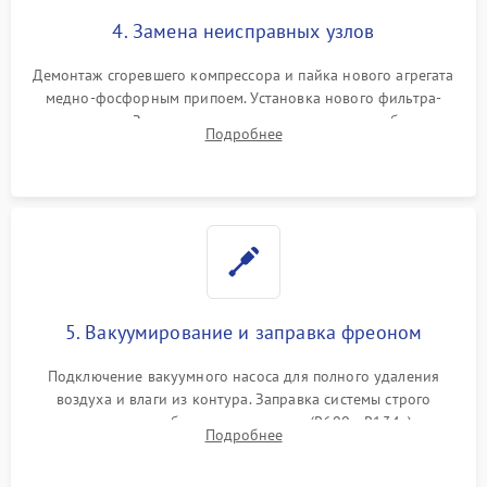
4. Замена неисправных узлов
Демонтаж сгоревшего компрессора и пайка нового агрегата
медно-фосфорным припоем. Установка нового фильтра-
осушителя. Замена изношенных вентиляторов обдува,
Подробнее
сломанных заслонок или поврежденных дверных петель.
5. Вакуумирование и заправка фреоном
Подключение вакуумного насоса для полного удаления
воздуха и влаги из контура. Заправка системы строго
дозированным объемом хладагента (R600a, R134a) по
Подробнее
электронным весам. Контроль рабочего давления в системе.