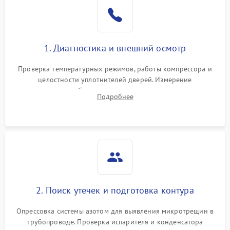
Образование конденсата
1800 ₽
Подробнее →
на стенках
Сбой в работе инвертора
2100 ₽
Подробнее →
1. Диагностика и внешний осмотр
Запах горелого при
2000 ₽
Подробнее →
Проверка температурных режимов, работы компрессора и
работе
целостности уплотнителей дверей. Измерение
сопротивления обмоток мотора, проверка термостата и
Не включается
Подробнее
1000 ₽
Подробнее →
считывание кодов ошибок с электронного дисплея.
холодильник
Проблемы с системой
автоматической
1800 ₽
Подробнее →
разморозки
2. Поиск утечек и подготовка контура
Опрессовка системы азотом для выявления микротрещин в
трубопроводе. Проверка испарителя и конденсатора