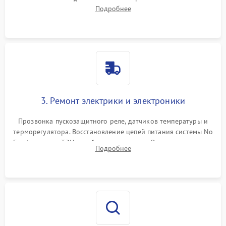
течеискателем. Демонтаж старого фильтра-осушителя и
Подробнее
продувка капиллярной трубки для устранения засоров.
3. Ремонт электрики и электроники
Прозвонка пускозащитного реле, датчиков температуры и
терморегулятора. Восстановление цепей питания системы No
Frost, включая ТЭН оттайки и вентилятор. Ремонт или замена
Подробнее
платы управления при сбоях алгоритмов.