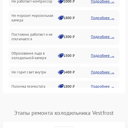
Не работает компрессор
2000 ₽
Подробнее →
Электропитание
Не морозит морозильная
Дренаж
1800 ₽
Подробнее →
камера
Оттайка
Постоянно работает и не
1500 ₽
Подробнее →
отключается
Программное обеспечение
Образование льда в
1500 ₽
Подробнее →
холодильной камере
Не горит свет внутри
1400 ₽
Подробнее →
Поломка термостата
1800 ₽
Подробнее →
Не работает вентилятор
1800 ₽
Подробнее →
Этапы ремонта холодильника Vestfrost
Поломка системы No Frost
2600 ₽
Подробнее →