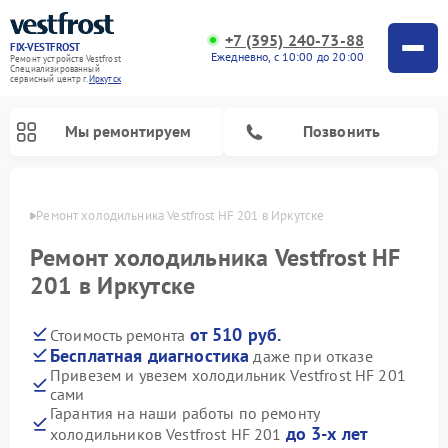
+7 (395) 240-73-88
FIX-VESTFROST
Ежедневно, с 10:00 до 20:00
Ремонт устройств Vestfrost
Специализированный
cервисный центр г.
Иркутск
Мы ремонтируем
Позвонить
утске
Ремонт холодильника Vestfrost HF 201 в Иркутске
Ремонт холодильника Vestfrost HF
201 в Иркутске
от 510 руб.
Стоимость ремонта
Бесплатная диагностика
даже при отказе
Привезем и увезем холодильник Vestfrost HF 201
сами
Ремонт морозильных камер Vestfrost
Ремонт посудомоечных машин Vestfrost
Ремонт варочных панелей Vestfrost
Ремонт сушильных машин Vestfrost
Ремонт стиральных машин Vestfrost
Ремонт духовых шкафов Vestfrost
Ремонт водонагревателей Vestfrost
Ремонт винных шкафов Vestfrost
Гарантия на наши работы по ремонту
до 3-х лет
холодильников Vestfrost HF 201