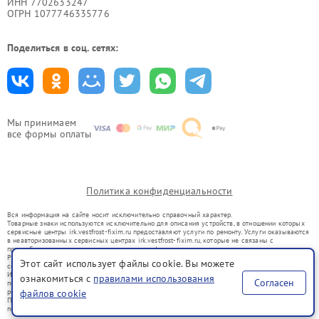
ИНН 7702633247
ОГРН 1077746335776
Поделиться в соц. сетях:
Мы принимаем
все формы оплаты
Политика конфиденциальности
Вся информация на сайте носит исключительно справочный характер.
Товарные знаки используются исключительно для описания устройств, в отношении которых
сервисные центры irk.vestfrost-fixim.ru предоставляют услуги по ремонту. Услуги оказываются
в неавторизованных сервисных центрах irk.vestfrost-fixim.ru, которые не связаны с
правообладателями товарных знаков или их официальными представителями.
Ремонт осуществляется для устройств, уже введенных в гражданский оборот в соответствии
Этот сайт использует файлы cookie. Вы можете
со статьей 1487 ГК РФ.
Использование товарных знаков не преследует цели индивидуализации услуг или введения
ознакомиться с
правилами использования
Согласен
потребителей в заблуждение, а служит для информирования о предоставляемых услугах по
ремонту техники указанных брендов.
файлов cookie
Представленная на сайте информация не является публичной офертой, определяемой
положениями Статьи 437(2) Гражданского кодекса РФ