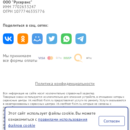
ООО "Русервис"
ИНН 7702633247
ОГРН 1077746335776
Поделиться в соц. сетях:
Мы принимаем
все формы оплаты
Политика конфиденциальности
Вся информация на сайте носит исключительно справочный характер.
Товарные знаки используются исключительно для описания устройств, в отношении которых
сервисные центры irk.vestfrost-fixim.ru предоставляют услуги по ремонту. Услуги оказываются
в неавторизованных сервисных центрах irk.vestfrost-fixim.ru, которые не связаны с
правообладателями товарных знаков или их официальными представителями.
Ремонт осуществляется для устройств, уже введенных в гражданский оборот в соответствии
Этот сайт использует файлы cookie. Вы можете
со статьей 1487 ГК РФ.
Использование товарных знаков не преследует цели индивидуализации услуг или введения
ознакомиться с
правилами использования
Согласен
потребителей в заблуждение, а служит для информирования о предоставляемых услугах по
ремонту техники указанных брендов.
файлов cookie
Представленная на сайте информация не является публичной офертой, определяемой