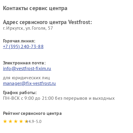
Ремонт винных шкафов
Ремонт вытяжек Vestfrost
Контакты сервис центра
Vestfrost
Ремонт пылесосов Vestfrost
Адрес сервисного центра Vestfrost:
г. Иркутск, ул. ​Гоголя, 57
Горячая линия:
+7 (395) 240-73-88
Электронная почта:
info@vestfrost-fixim.ru
для юридических лиц
manager@fix-vestfrost.ru
График работы:
ПН-ВСК с 9:00 до 21:00 без перерывов и выходных
Рейтинг сервисного центра
4.9-5.0