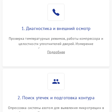
Образование конденсата
1800 ₽
Подробнее →
на стенках
Сбой в работе инвертора
2100 ₽
Подробнее →
1. Диагностика и внешний осмотр
Запах горелого при
2000 ₽
Подробнее →
Проверка температурных режимов, работы компрессора и
работе
целостности уплотнителей дверей. Измерение
сопротивления обмоток мотора, проверка термостата и
Не включается
Подробнее
1000 ₽
Подробнее →
считывание кодов ошибок с электронного дисплея.
холодильник
Проблемы с системой
автоматической
1800 ₽
Подробнее →
разморозки
2. Поиск утечек и подготовка контура
Опрессовка системы азотом для выявления микротрещин в