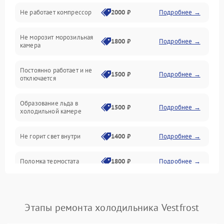
Не работает компрессор
2000 ₽
Подробнее →
Электропитание
Не морозит морозильная
Дренаж
1800 ₽
Подробнее →
камера
Оттайка
Постоянно работает и не
1500 ₽
Подробнее →
отключается
Программное обеспечение
Образование льда в
1500 ₽
Подробнее →
холодильной камере
Не горит свет внутри
1400 ₽
Подробнее →
Поломка термостата
1800 ₽
Подробнее →
Не работает вентилятор
1800 ₽
Подробнее →
Этапы ремонта холодильника Vestfrost
Поломка системы No Frost
2600 ₽
Подробнее →