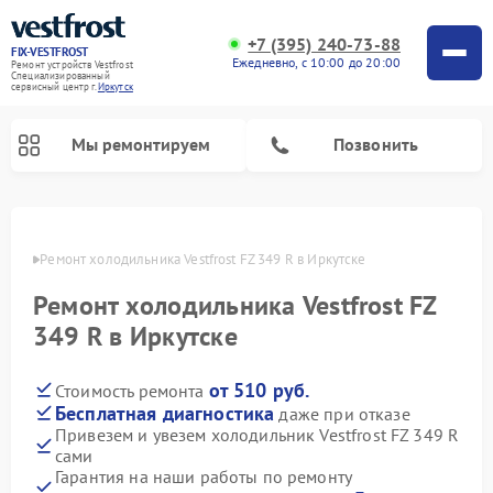
+7 (395) 240-73-88
FIX-VESTFROST
Ежедневно, с 10:00 до 20:00
Ремонт устройств Vestfrost
Специализированный
cервисный центр г.
Иркутск
Мы ремонтируем
Позвонить
утске
Ремонт холодильника Vestfrost FZ 349 R в Иркутске
Ремонт холодильника Vestfrost FZ
349 R в Иркутске
от 510 руб.
Стоимость ремонта
Бесплатная диагностика
даже при отказе
Привезем и увезем холодильник Vestfrost FZ 349 R
Ремонт морозильных камер Vestfrost
Ремонт посудомоечных машин Vestfrost
Ремонт варочных панелей Vestfrost
Ремонт сушильных машин Vestfrost
Ремонт стиральных машин Vestfrost
Ремонт духовых шкафов Vestfrost
Ремонт водонагревателей Vestfrost
Ремонт винных шкафов Vestfrost
сами
Гарантия на наши работы по ремонту