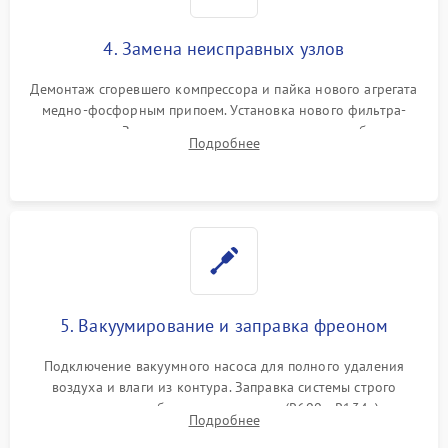
4. Замена неисправных узлов
Демонтаж сгоревшего компрессора и пайка нового агрегата
медно-фосфорным припоем. Установка нового фильтра-
осушителя. Замена изношенных вентиляторов обдува,
Подробнее
сломанных заслонок или поврежденных дверных петель.
5. Вакуумирование и заправка фреоном
Подключение вакуумного насоса для полного удаления
воздуха и влаги из контура. Заправка системы строго
дозированным объемом хладагента (R600a, R134a) по
Подробнее
электронным весам. Контроль рабочего давления в системе.