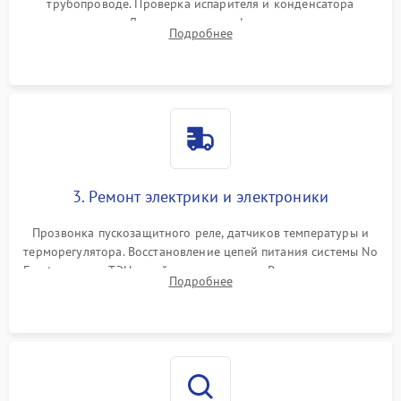
трубопроводе. Проверка испарителя и конденсатора
течеискателем. Демонтаж старого фильтра-осушителя и
Подробнее
продувка капиллярной трубки для устранения засоров.
3. Ремонт электрики и электроники
Прозвонка пускозащитного реле, датчиков температуры и
терморегулятора. Восстановление цепей питания системы No
Frost, включая ТЭН оттайки и вентилятор. Ремонт или замена
Подробнее
платы управления при сбоях алгоритмов.