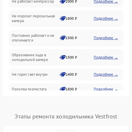
Не работает компрессор
2000 ₽
Подробнее →
Электропитание
Не морозит морозильная
Дренаж
1800 ₽
Подробнее →
камера
Оттайка
Постоянно работает и не
1500 ₽
Подробнее →
отключается
Программное обеспечение
Образование льда в
1500 ₽
Подробнее →
холодильной камере
Не горит свет внутри
1400 ₽
Подробнее →
Поломка термостата
1800 ₽
Подробнее →
Не работает вентилятор
1800 ₽
Подробнее →
Этапы ремонта холодильника Vestfrost
Поломка системы No Frost
2600 ₽
Подробнее →