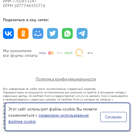
ИНН 7702633247
ОГРН 1077746335776
Поделиться в соц. сетях:
Мы принимаем
все формы оплаты
Политика конфиденциальности
Вся информация на сайте носит исключительно справочный характер.
Товарные знаки используются исключительно для описания устройств, в отношении которых
сервисные центры irk.vestfrost-fixim.ru предоставляют услуги по ремонту. Услуги оказываются
в неавторизованных сервисных центрах irk.vestfrost-fixim.ru, которые не связаны с
правообладателями товарных знаков или их официальными представителями.
Ремонт осуществляется для устройств, уже введенных в гражданский оборот в соответствии
Этот сайт использует файлы cookie. Вы можете
со статьей 1487 ГК РФ.
Использование товарных знаков не преследует цели индивидуализации услуг или введения
ознакомиться с
правилами использования
Согласен
потребителей в заблуждение, а служит для информирования о предоставляемых услугах по
ремонту техники указанных брендов.
файлов cookie
Представленная на сайте информация не является публичной офертой, определяемой
положениями Статьи 437(2) Гражданского кодекса РФ