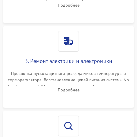
течеискателем. Демонтаж старого фильтра-осушителя и
Подробнее
продувка капиллярной трубки для устранения засоров.
3. Ремонт электрики и электроники
Прозвонка пускозащитного реле, датчиков температуры и
терморегулятора. Восстановление цепей питания системы No
Frost, включая ТЭН оттайки и вентилятор. Ремонт или замена
Подробнее
платы управления при сбоях алгоритмов.