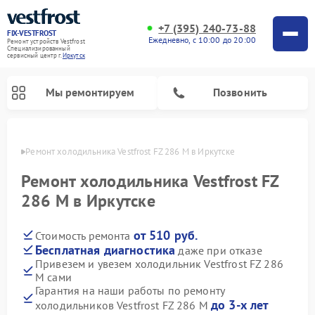
+7 (395) 240-73-88
FIX-VESTFROST
Ежедневно, с 10:00 до 20:00
Ремонт устройств Vestfrost
Специализированный
cервисный центр г.
Иркутск
Мы ремонтируем
Позвонить
утске
Ремонт холодильника Vestfrost FZ 286 M в Иркутске
Ремонт холодильника Vestfrost FZ
286 M в Иркутске
от 510 руб.
Стоимость ремонта
Бесплатная диагностика
даже при отказе
Привезем и увезем холодильник Vestfrost FZ 286
M сами
Ремонт морозильных камер Vestfrost
Ремонт посудомоечных машин Vestfrost
Ремонт варочных панелей Vestfrost
Ремонт сушильных машин Vestfrost
Ремонт стиральных машин Vestfrost
Ремонт духовых шкафов Vestfrost
Ремонт водонагревателей Vestfrost
Ремонт винных шкафов Vestfrost
Гарантия на наши работы по ремонту
до 3-х лет
холодильников Vestfrost FZ 286 M