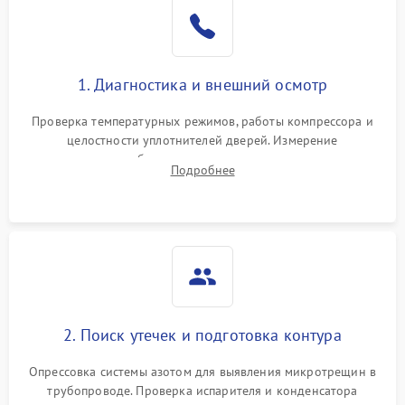
Образование конденсата
1800 ₽
Подробнее →
на стенках
Сбой в работе инвертора
2100 ₽
Подробнее →
1. Диагностика и внешний осмотр
Запах горелого при
2000 ₽
Подробнее →
Проверка температурных режимов, работы компрессора и
работе
целостности уплотнителей дверей. Измерение
сопротивления обмоток мотора, проверка термостата и
Не включается
Подробнее
1000 ₽
Подробнее →
считывание кодов ошибок с электронного дисплея.
холодильник
Проблемы с системой
автоматической
1800 ₽
Подробнее →
разморозки
2. Поиск утечек и подготовка контура
Опрессовка системы азотом для выявления микротрещин в
трубопроводе. Проверка испарителя и конденсатора