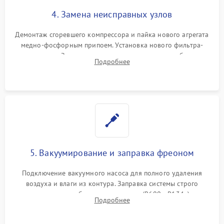
4. Замена неисправных узлов
Демонтаж сгоревшего компрессора и пайка нового агрегата
медно-фосфорным припоем. Установка нового фильтра-
осушителя. Замена изношенных вентиляторов обдува,
Подробнее
сломанных заслонок или поврежденных дверных петель.
5. Вакуумирование и заправка фреоном
Подключение вакуумного насоса для полного удаления
воздуха и влаги из контура. Заправка системы строго
дозированным объемом хладагента (R600a, R134a) по
Подробнее
электронным весам. Контроль рабочего давления в системе.