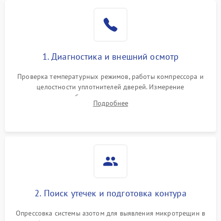
Образование конденсата
1800 ₽
Подробнее →
на стенках
Сбой в работе инвертора
2100 ₽
Подробнее →
1. Диагностика и внешний осмотр
Запах горелого при
2000 ₽
Подробнее →
Проверка температурных режимов, работы компрессора и
работе
целостности уплотнителей дверей. Измерение
сопротивления обмоток мотора, проверка термостата и
Не включается
Подробнее
1000 ₽
Подробнее →
считывание кодов ошибок с электронного дисплея.
холодильник
Проблемы с системой
автоматической
1800 ₽
Подробнее →
разморозки
2. Поиск утечек и подготовка контура
Опрессовка системы азотом для выявления микротрещин в