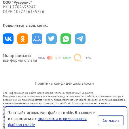
ООО "Русервис"
ИНН 7702633247
ОГРН 1077746335776
Поделиться в соц. сетях:
Мы принимаем
все формы оплаты
Политика конфиденциальности
Вся информация на сайте носит исключительно справочный характер.
Товарные знаки используются исключительно для описания устройств, в отношении которых
сервисные центры irk.vestfrost-fixim.ru предоставляют услуги по ремонту. Услуги оказываются
в неавторизованных сервисных центрах irk.vestfrost-fixim.ru, которые не связаны с
правообладателями товарных знаков или их официальными представителями.
Ремонт осуществляется для устройств, уже введенных в гражданский оборот в соответствии
Этот сайт использует файлы cookie. Вы можете
со статьей 1487 ГК РФ.
Использование товарных знаков не преследует цели индивидуализации услуг или введения
ознакомиться с
правилами использования
Согласен
потребителей в заблуждение, а служит для информирования о предоставляемых услугах по
ремонту техники указанных брендов.
файлов cookie
Представленная на сайте информация не является публичной офертой, определяемой