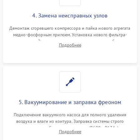
4. Замена неисправных узлов
Демонтаж сгоревшего компрессора и пайка нового агрегата
медно-фосфорным припоем. Установка нового фильтра-
осушителя. Замена изношенных вентиляторов обдува,
Подробнее
сломанных заслонок или поврежденных дверных петель.
5. Вакуумирование и заправка фреоном
Подключение вакуумного насоса для полного удаления
воздуха и влаги из контура. Заправка системы строго
дозированным объемом хладагента (R600a, R134a) по
Подробнее
электронным весам. Контроль рабочего давления в системе.