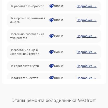
Не работает компрессор
2000 ₽
Подробнее →
Электропитание
Не морозит морозильная
Дренаж
1800 ₽
Подробнее →
камера
Оттайка
Постоянно работает и не
1500 ₽
Подробнее →
отключается
Программное обеспечение
Образование льда в
1500 ₽
Подробнее →
холодильной камере
Не горит свет внутри
1400 ₽
Подробнее →
Поломка термостата
1800 ₽
Подробнее →
Не работает вентилятор
1800 ₽
Подробнее →
Этапы ремонта холодильника Vestfrost
Поломка системы No Frost
2600 ₽
Подробнее →