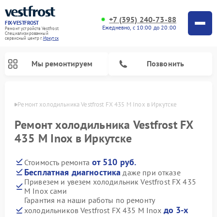
+7 (395) 240-73-88
FIX-VESTFROST
Ежедневно, с 10:00 до 20:00
Ремонт устройств Vestfrost
Специализированный
cервисный центр г.
Иркутск
Мы ремонтируем
Позвонить
утске
Ремонт холодильника Vestfrost FX 435 M Inox в Иркутске
Ремонт холодильника Vestfrost FX
435 M Inox в Иркутске
от 510 руб.
Стоимость ремонта
Бесплатная диагностика
даже при отказе
Привезем и увезем холодильник Vestfrost FX 435
M Inox сами
Ремонт морозильных камер Vestfrost
Ремонт посудомоечных машин Vestfrost
Ремонт варочных панелей Vestfrost
Ремонт сушильных машин Vestfrost
Ремонт стиральных машин Vestfrost
Ремонт духовых шкафов Vestfrost
Ремонт водонагревателей Vestfrost
Ремонт винных шкафов Vestfrost
Гарантия на наши работы по ремонту
до 3-х
холодильников Vestfrost FX 435 M Inox