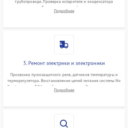
трубопроводе. Проверка испарителя и конденсатора
течеискателем. Демонтаж старого фильтра-осушителя и
Подробнее
продувка капиллярной трубки для устранения засоров.
3. Ремонт электрики и электроники
Прозвонка пускозащитного реле, датчиков температуры и
терморегулятора. Восстановление цепей питания системы No
Frost, включая ТЭН оттайки и вентилятор. Ремонт или замена
Подробнее
платы управления при сбоях алгоритмов.