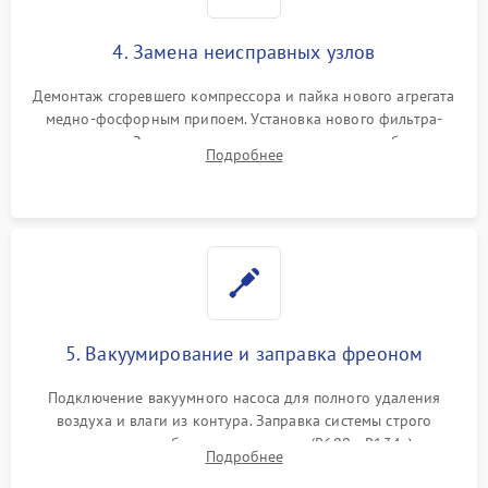
4. Замена неисправных узлов
Демонтаж сгоревшего компрессора и пайка нового агрегата
медно-фосфорным припоем. Установка нового фильтра-
осушителя. Замена изношенных вентиляторов обдува,
Подробнее
сломанных заслонок или поврежденных дверных петель.
5. Вакуумирование и заправка фреоном
Подключение вакуумного насоса для полного удаления
воздуха и влаги из контура. Заправка системы строго
дозированным объемом хладагента (R600a, R134a) по
Подробнее
электронным весам. Контроль рабочего давления в системе.