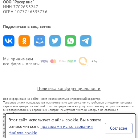
ООО "Русервис"
ИНН 7702633247
ОГРН 1077746335776
Поделиться в соц. сетях:
Мы принимаем
все формы оплаты
Политика конфиденциальности
Вся информация на сайте носит исключительно справочный характер.
Товарные знаки используются исключительно для описания устройств, в отношении которых
сервисные центры irk.vestfrost-fixim.ru предоставляют услуги по ремонту. Услуги оказываются
в неавторизованных сервисных центрах irk.vestfrost-fixim.ru, которые не связаны с
правообладателями товарных знаков или их официальными представителями.
Ремонт осуществляется для устройств, уже введенных в гражданский оборот в соответствии
Этот сайт использует файлы cookie. Вы можете
со статьей 1487 ГК РФ.
Использование товарных знаков не преследует цели индивидуализации услуг или введения
ознакомиться с
правилами использования
Согласен
потребителей в заблуждение, а служит для информирования о предоставляемых услугах по
ремонту техники указанных брендов.
файлов cookie
Представленная на сайте информация не является публичной офертой, определяемой