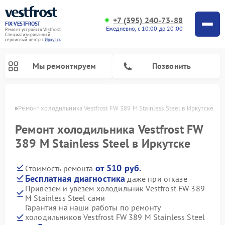
+7 (395) 240-73-88
FIX-VESTFROST
Ежедневно, с 10:00 до 20:00
Ремонт устройств Vestfrost
Специализированный
cервисный центр г.
Иркутск
Мы ремонтируем
Позвонить
утске
Ремонт холодильника Vestfrost FW 389 M Stainless Steel в Иркутске
Ремонт холодильника Vestfrost FW
389 M Stainless Steel в Иркутске
от 510 руб.
Стоимость ремонта
Бесплатная диагностика
даже при отказе
Привезем и увезем холодильник Vestfrost FW 389
M Stainless Steel сами
Ремонт морозильных камер Vestfrost
Ремонт посудомоечных машин Vestfrost
Ремонт варочных панелей Vestfrost
Ремонт сушильных машин Vestfrost
Ремонт стиральных машин Vestfrost
Ремонт духовых шкафов Vestfrost
Ремонт водонагревателей Vestfrost
Ремонт винных шкафов Vestfrost
Гарантия на наши работы по ремонту
холодильников Vestfrost FW 389 M Stainless Steel