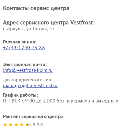
Ремонт винных шкафов
Ремонт вытяжек Vestfrost
Контакты сервис центра
Vestfrost
Ремонт пылесосов Vestfrost
Адрес сервисного центра Vestfrost:
г. Иркутск, ул. ​Гоголя, 57
Горячая линия:
+7 (395) 240-73-88
Электронная почта:
info@vestfrost-fixim.ru
для юридических лиц
manager@fix-vestfrost.ru
График работы:
ПН-ВСК с 9:00 до 21:00 без перерывов и выходных
Рейтинг сервисного центра
4.9-5.0