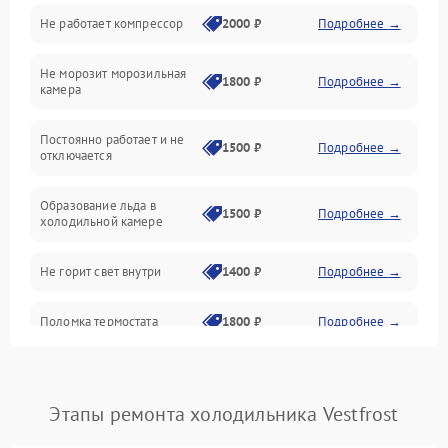
Не работает компрессор
2000 ₽
Подробнее →
Электропитание
Не морозит морозильная
Дренаж
1800 ₽
Подробнее →
камера
Оттайка
Постоянно работает и не
1500 ₽
Подробнее →
отключается
Программное обеспечение
Образование льда в
1500 ₽
Подробнее →
холодильной камере
Не горит свет внутри
1400 ₽
Подробнее →
Поломка термостата
1800 ₽
Подробнее →
Не работает вентилятор
1800 ₽
Подробнее →
Этапы ремонта холодильника Vestfrost
Поломка системы No Frost
2600 ₽
Подробнее →