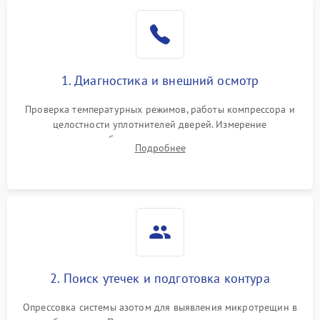
Образование конденсата
1800 ₽
Подробнее →
на стенках
Сбой в работе инвертора
2100 ₽
Подробнее →
1. Диагностика и внешний осмотр
Запах горелого при
2000 ₽
Подробнее →
Проверка температурных режимов, работы компрессора и
работе
целостности уплотнителей дверей. Измерение
сопротивления обмоток мотора, проверка термостата и
Не включается
Подробнее
1000 ₽
Подробнее →
считывание кодов ошибок с электронного дисплея.
холодильник
Проблемы с системой
автоматической
1800 ₽
Подробнее →
разморозки
2. Поиск утечек и подготовка контура
Опрессовка системы азотом для выявления микротрещин в