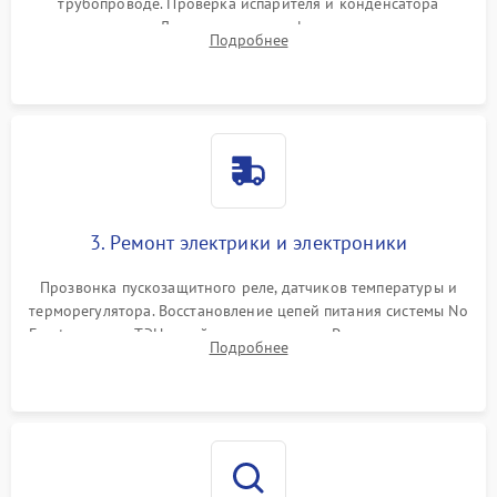
трубопроводе. Проверка испарителя и конденсатора
течеискателем. Демонтаж старого фильтра-осушителя и
Подробнее
продувка капиллярной трубки для устранения засоров.
3. Ремонт электрики и электроники
Прозвонка пускозащитного реле, датчиков температуры и
терморегулятора. Восстановление цепей питания системы No
Frost, включая ТЭН оттайки и вентилятор. Ремонт или замена
Подробнее
платы управления при сбоях алгоритмов.