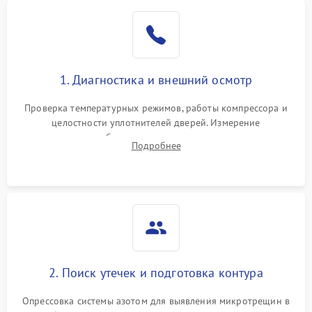
Образование конденсата
1800 ₽
Подробнее →
на стенках
Сбой в работе инвертора
2100 ₽
Подробнее →
1. Диагностика и внешний осмотр
Запах горелого при
2000 ₽
Подробнее →
Проверка температурных режимов, работы компрессора и
работе
целостности уплотнителей дверей. Измерение
сопротивления обмоток мотора, проверка термостата и
Не включается
Подробнее
1000 ₽
Подробнее →
считывание кодов ошибок с электронного дисплея.
холодильник
Проблемы с системой
автоматической
1800 ₽
Подробнее →
разморозки
2. Поиск утечек и подготовка контура
Опрессовка системы азотом для выявления микротрещин в