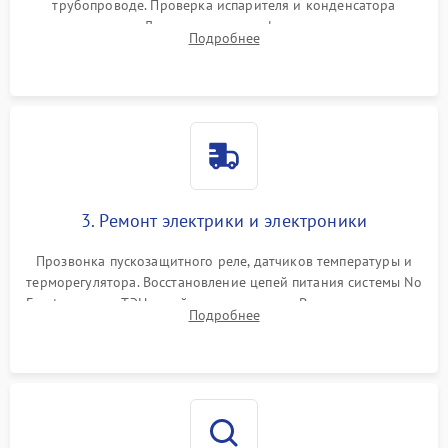
трубопроводе. Проверка испарителя и конденсатора
течеискателем. Демонтаж старого фильтра-осушителя и
Подробнее
продувка капиллярной трубки для устранения засоров.
3. Ремонт электрики и электроники
Прозвонка пускозащитного реле, датчиков температуры и
терморегулятора. Восстановление цепей питания системы No
Frost, включая ТЭН оттайки и вентилятор. Ремонт или замена
Подробнее
платы управления при сбоях алгоритмов.