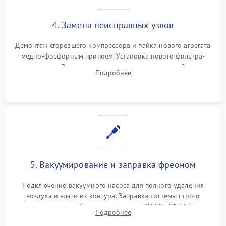
4. Замена неисправных узлов
Демонтаж сгоревшего компрессора и пайка нового агрегата
медно-фосфорным припоем. Установка нового фильтра-
осушителя. Замена изношенных вентиляторов обдува,
Подробнее
сломанных заслонок или поврежденных дверных петель.
5. Вакуумирование и заправка фреоном
Подключение вакуумного насоса для полного удаления
воздуха и влаги из контура. Заправка системы строго
дозированным объемом хладагента (R600a, R134a) по
Подробнее
электронным весам. Контроль рабочего давления в системе.