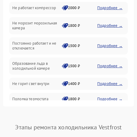
Не работает компрессор
2000 ₽
Подробнее →
Электропитание
Не морозит морозильная
Дренаж
1800 ₽
Подробнее →
камера
Оттайка
Постоянно работает и не
1500 ₽
Подробнее →
отключается
Программное обеспечение
Образование льда в
1500 ₽
Подробнее →
холодильной камере
Не горит свет внутри
1400 ₽
Подробнее →
Поломка термостата
1800 ₽
Подробнее →
Не работает вентилятор
1800 ₽
Подробнее →
Этапы ремонта холодильника Vestfrost
Поломка системы No Frost
2600 ₽
Подробнее →