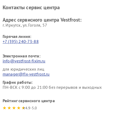
Ремонт винных шкафов
Ремонт вытяжек Vestfrost
Контакты сервис центра
Vestfrost
Ремонт пылесосов Vestfrost
Адрес сервисного центра Vestfrost:
г. Иркутск, ул. ​Гоголя, 57
Горячая линия:
+7 (395) 240-73-88
Электронная почта:
info@vestfrost-fixim.ru
для юридических лиц
manager@fix-vestfrost.ru
График работы:
ПН-ВСК с 9:00 до 21:00 без перерывов и выходных
Рейтинг сервисного центра
4.9-5.0