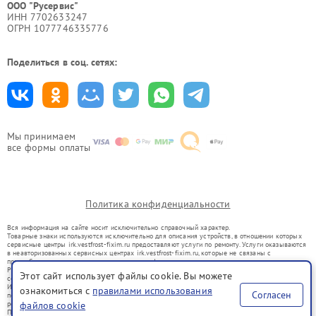
ООО "Русервис"
ИНН 7702633247
ОГРН 1077746335776
Поделиться в соц. сетях:
Мы принимаем
все формы оплаты
Политика конфиденциальности
Вся информация на сайте носит исключительно справочный характер.
Товарные знаки используются исключительно для описания устройств, в отношении которых
сервисные центры irk.vestfrost-fixim.ru предоставляют услуги по ремонту. Услуги оказываются
в неавторизованных сервисных центрах irk.vestfrost-fixim.ru, которые не связаны с
правообладателями товарных знаков или их официальными представителями.
Ремонт осуществляется для устройств, уже введенных в гражданский оборот в соответствии
Этот сайт использует файлы cookie. Вы можете
со статьей 1487 ГК РФ.
Использование товарных знаков не преследует цели индивидуализации услуг или введения
ознакомиться с
правилами использования
Согласен
потребителей в заблуждение, а служит для информирования о предоставляемых услугах по
ремонту техники указанных брендов.
файлов cookie
Представленная на сайте информация не является публичной офертой, определяемой