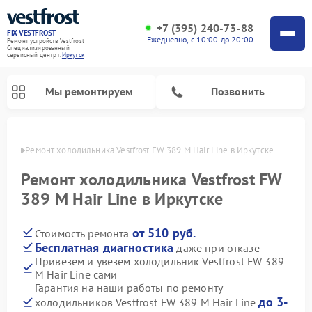
+7 (395) 240-73-88
FIX-VESTFROST
Ежедневно, с 10:00 до 20:00
Ремонт устройств Vestfrost
Специализированный
cервисный центр г.
Иркутск
Мы ремонтируем
Позвонить
утске
Ремонт холодильника Vestfrost FW 389 M Hair Line в Иркутске
Ремонт холодильника Vestfrost FW
389 M Hair Line в Иркутске
от 510 руб.
Стоимость ремонта
Бесплатная диагностика
даже при отказе
Привезем и увезем холодильник Vestfrost FW 389
M Hair Line сами
Ремонт морозильных камер Vestfrost
Ремонт посудомоечных машин Vestfrost
Ремонт варочных панелей Vestfrost
Ремонт сушильных машин Vestfrost
Ремонт стиральных машин Vestfrost
Ремонт духовых шкафов Vestfrost
Ремонт водонагревателей Vestfrost
Ремонт винных шкафов Vestfrost
Гарантия на наши работы по ремонту
до 3-
холодильников Vestfrost FW 389 M Hair Line