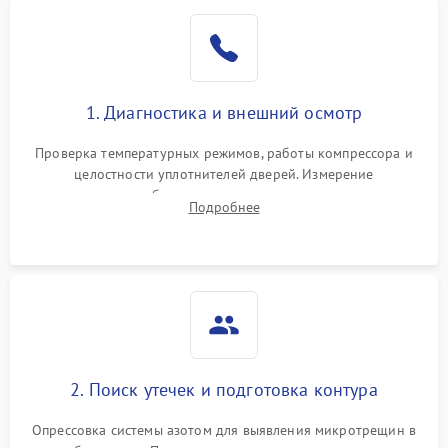
Образование конденсата
1800 ₽
Подробнее →
на стенках
Сбой в работе инвертора
2100 ₽
Подробнее →
1. Диагностика и внешний осмотр
Запах горелого при
2000 ₽
Подробнее →
Проверка температурных режимов, работы компрессора и
работе
целостности уплотнителей дверей. Измерение
сопротивления обмоток мотора, проверка термостата и
Не включается
Подробнее
1000 ₽
Подробнее →
считывание кодов ошибок с электронного дисплея.
холодильник
Проблемы с системой
автоматической
1800 ₽
Подробнее →
разморозки
2. Поиск утечек и подготовка контура
Опрессовка системы азотом для выявления микротрещин в