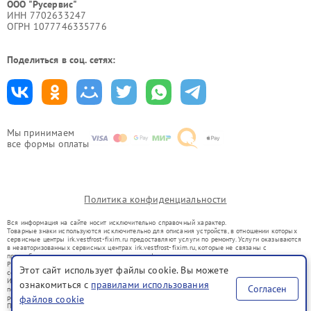
ООО "Русервис"
ИНН 7702633247
ОГРН 1077746335776
Поделиться в соц. сетях:
Мы принимаем
все формы оплаты
Политика конфиденциальности
Вся информация на сайте носит исключительно справочный характер.
Товарные знаки используются исключительно для описания устройств, в отношении которых
сервисные центры irk.vestfrost-fixim.ru предоставляют услуги по ремонту. Услуги оказываются
в неавторизованных сервисных центрах irk.vestfrost-fixim.ru, которые не связаны с
правообладателями товарных знаков или их официальными представителями.
Ремонт осуществляется для устройств, уже введенных в гражданский оборот в соответствии
Этот сайт использует файлы cookie. Вы можете
со статьей 1487 ГК РФ.
Использование товарных знаков не преследует цели индивидуализации услуг или введения
ознакомиться с
правилами использования
Согласен
потребителей в заблуждение, а служит для информирования о предоставляемых услугах по
ремонту техники указанных брендов.
файлов cookie
Представленная на сайте информация не является публичной офертой, определяемой