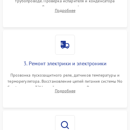
трубопроводе. Проверка испарителя и конденсатора
течеискателем. Демонтаж старого фильтра-осушителя и
Подробнее
продувка капиллярной трубки для устранения засоров.
3. Ремонт электрики и электроники
Прозвонка пускозащитного реле, датчиков температуры и
терморегулятора. Восстановление цепей питания системы No
Frost, включая ТЭН оттайки и вентилятор. Ремонт или замена
Подробнее
платы управления при сбоях алгоритмов.