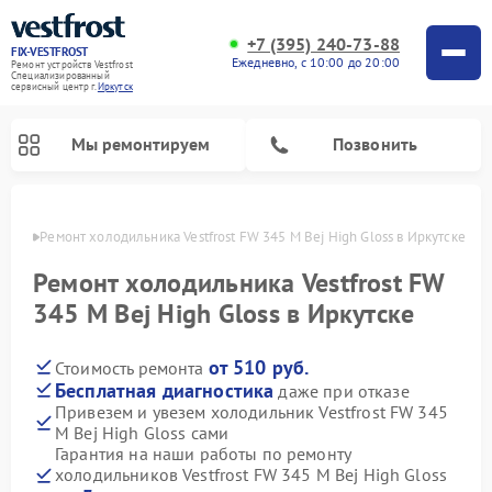
+7 (395) 240-73-88
FIX-VESTFROST
Ежедневно, с 10:00 до 20:00
Ремонт устройств Vestfrost
Специализированный
cервисный центр г.
Иркутск
Мы ремонтируем
Позвонить
утске
Ремонт холодильника Vestfrost FW 345 M Bej High Gloss в Иркутске
Ремонт холодильника Vestfrost FW
345 M Bej High Gloss в Иркутске
от 510 руб.
Стоимость ремонта
Бесплатная диагностика
даже при отказе
Привезем и увезем холодильник Vestfrost FW 345
M Bej High Gloss сами
Ремонт морозильных камер Vestfrost
Ремонт посудомоечных машин Vestfrost
Ремонт варочных панелей Vestfrost
Ремонт сушильных машин Vestfrost
Ремонт стиральных машин Vestfrost
Ремонт духовых шкафов Vestfrost
Ремонт водонагревателей Vestfrost
Ремонт винных шкафов Vestfrost
Гарантия на наши работы по ремонту
холодильников Vestfrost FW 345 M Bej High Gloss