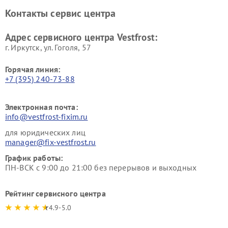
Ремонт винных шкафов
Ремонт вытяжек Vestfrost
Контакты сервис центра
Vestfrost
Ремонт пылесосов Vestfrost
Адрес сервисного центра Vestfrost:
г. Иркутск, ул. ​Гоголя, 57
Горячая линия:
+7 (395) 240-73-88
Электронная почта:
info@vestfrost-fixim.ru
для юридических лиц
manager@fix-vestfrost.ru
График работы:
ПН-ВСК с 9:00 до 21:00 без перерывов и выходных
Рейтинг сервисного центра
4.9-5.0