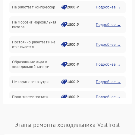
Не работает компрессор
2000 ₽
Подробнее →
Электропитание
Не морозит морозильная
Дренаж
1800 ₽
Подробнее →
камера
Оттайка
Постоянно работает и не
1500 ₽
Подробнее →
отключается
Программное обеспечение
Образование льда в
1500 ₽
Подробнее →
холодильной камере
Не горит свет внутри
1400 ₽
Подробнее →
Поломка термостата
1800 ₽
Подробнее →
Не работает вентилятор
1800 ₽
Подробнее →
Этапы ремонта холодильника Vestfrost
Поломка системы No Frost
2600 ₽
Подробнее →