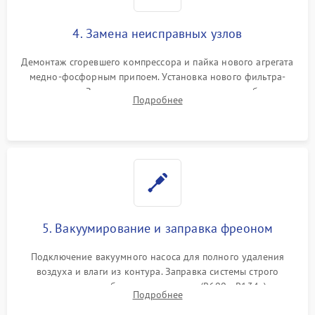
4. Замена неисправных узлов
Демонтаж сгоревшего компрессора и пайка нового агрегата
медно-фосфорным припоем. Установка нового фильтра-
осушителя. Замена изношенных вентиляторов обдува,
Подробнее
сломанных заслонок или поврежденных дверных петель.
5. Вакуумирование и заправка фреоном
Подключение вакуумного насоса для полного удаления
воздуха и влаги из контура. Заправка системы строго
дозированным объемом хладагента (R600a, R134a) по
Подробнее
электронным весам. Контроль рабочего давления в системе.