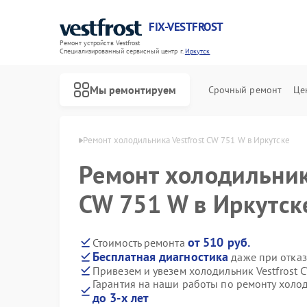
FIX-VESTFROST
Ремонт устройств Vestfrost
Специализированный cервисный центр г.
Иркутск
Мы ремонтируем
Срочный ремонт
Це
estfrost в Иркутске
Ремонт холодильника Vestfrost CW 751 W в Иркутске
Ремонт холодильника
CW 751 W в Иркутск
от 510 руб.
Стоимость ремонта
Бесплатная диагностика
даже при отказ
Привезем и увезем холодильник Vestfrost 
Гарантия на наши работы по ремонту холод
до 3-х лет
Ремонт морозильных камер Vestfrost
Ремонт стиральных машин Vestfrost
Ремонт посудомоечных машин Vestfrost
Ремонт духовых шкафов Vestfrost
Ремонт варочных панелей Vestfrost
Ремонт водонагревателей Vestfrost
Ремонт сушильных машин Vestfrost
Ремонт винных шкафов Vestfrost