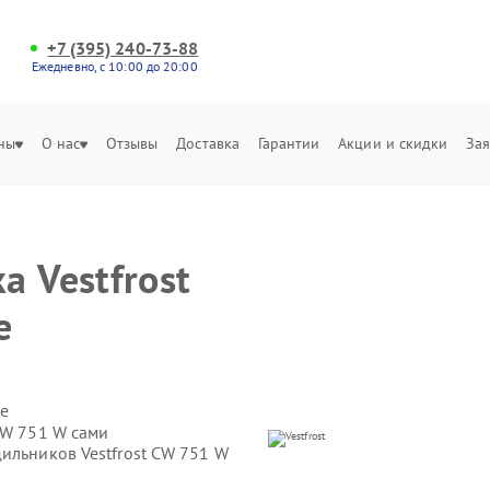
+7 (395) 240-73-88
Ежедневно, с 10:00 до 20:00
ны
О нас
Отзывы
Доставка
Гарантии
Акции и скидки
Зая
 Vestfrost
е
е
CW 751 W сами
ильников Vestfrost CW 751 W