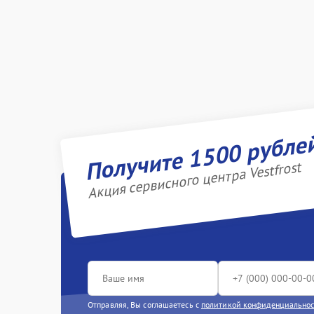
Получите 1500 рубле
Акция сервисного центра Vestfrost
Отправляя, Вы соглашаетесь с
политикой конфиденциально