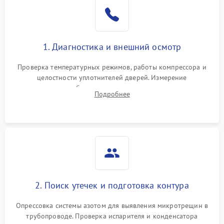
Образование конденсата
1800 ₽
Подробнее →
на стенках
Сбой в работе инвертора
2100 ₽
Подробнее →
1. Диагностика и внешний осмотр
Запах горелого при
2000 ₽
Подробнее →
Проверка температурных режимов, работы компрессора и
работе
целостности уплотнителей дверей. Измерение
сопротивления обмоток мотора, проверка термостата и
Не включается
Подробнее
1000 ₽
Подробнее →
считывание кодов ошибок с электронного дисплея.
холодильник
Проблемы с системой
автоматической
1800 ₽
Подробнее →
разморозки
2. Поиск утечек и подготовка контура
Опрессовка системы азотом для выявления микротрещин в
трубопроводе. Проверка испарителя и конденсатора