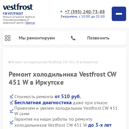
+7 (395) 240-73-88
FIX-VESTFROST
Ежедневно, с 10:00 до 20:00
Ремонт устройств Vestfrost
Специализированный
cервисный центр г.
Иркутск
Мы ремонтируем
Позвонить
утске
Ремонт холодильника Vestfrost CW 451 W в Иркутске
Ремонт холодильника Vestfrost CW
451 W в Иркутске
от 510 руб.
Стоимость ремонта
Бесплатная диагностика
даже при отказе
Привезем и увезем холодильник Vestfrost CW 451
W сами
Ремонт морозильных камер Vestfrost
Ремонт посудомоечных машин Vestfrost
Ремонт варочных панелей Vestfrost
Ремонт сушильных машин Vestfrost
Ремонт стиральных машин Vestfrost
Ремонт духовых шкафов Vestfrost
Ремонт водонагревателей Vestfrost
Ремонт винных шкафов Vestfrost
Гарантия на наши работы по ремонту
до 3-х лет
холодильников Vestfrost CW 451 W