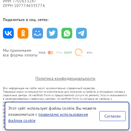
ИНН 7702633247
ОГРН 1077746335776
Поделиться в соц. сетях:
Мы принимаем
все формы оплаты
Политика конфиденциальности
Вся информация на сайте носит исключительно справочный характер.
Товарные знаки используются исключительно для описания устройств, в отношении которых
сервисные центры irk.vestfrost-fixim.ru предоставляют услуги по ремонту. Услуги оказываются
в неавторизованных сервисных центрах irk.vestfrost-fixim.ru, которые не связаны с
правообладателями товарных знаков или их официальными представителями.
Ремонт осуществляется для устройств, уже введенных в гражданский оборот в соответствии
Этот сайт использует файлы cookie. Вы можете
со статьей 1487 ГК РФ.
Использование товарных знаков не преследует цели индивидуализации услуг или введения
ознакомиться с
правилами использования
Согласен
потребителей в заблуждение, а служит для информирования о предоставляемых услугах по
ремонту техники указанных брендов.
файлов cookie
Представленная на сайте информация не является публичной офертой, определяемой
положениями Статьи 437(2) Гражданского кодекса РФ