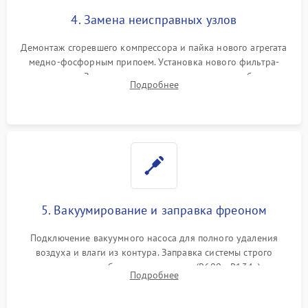
4. Замена неисправных узлов
Демонтаж сгоревшего компрессора и пайка нового агрегата
медно-фосфорным припоем. Установка нового фильтра-
осушителя. Замена изношенных вентиляторов обдува,
Подробнее
сломанных заслонок или поврежденных дверных петель.
5. Вакуумирование и заправка фреоном
Подключение вакуумного насоса для полного удаления
воздуха и влаги из контура. Заправка системы строго
дозированным объемом хладагента (R600a, R134a) по
Подробнее
электронным весам. Контроль рабочего давления в системе.