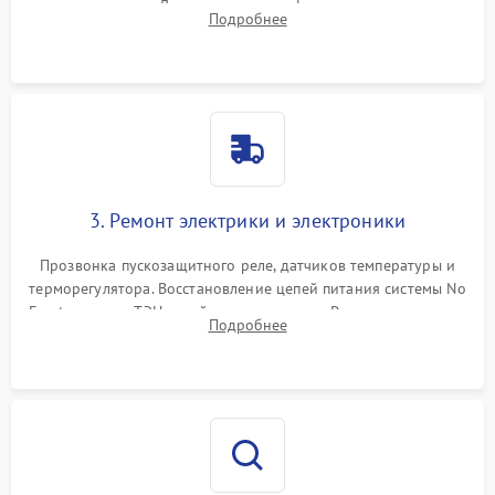
течеискателем. Демонтаж старого фильтра-осушителя и
Подробнее
продувка капиллярной трубки для устранения засоров.
3. Ремонт электрики и электроники
Прозвонка пускозащитного реле, датчиков температуры и
терморегулятора. Восстановление цепей питания системы No
Frost, включая ТЭН оттайки и вентилятор. Ремонт или замена
Подробнее
платы управления при сбоях алгоритмов.