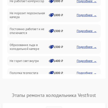
Не работает компрессор
2000 ₽
Подробнее →
Электропитание
Не морозит морозильная
Дренаж
1800 ₽
Подробнее →
камера
Оттайка
Постоянно работает и не
1500 ₽
Подробнее →
отключается
Программное обеспечение
Образование льда в
1500 ₽
Подробнее →
холодильной камере
Не горит свет внутри
1400 ₽
Подробнее →
Поломка термостата
1800 ₽
Подробнее →
Не работает вентилятор
1800 ₽
Подробнее →
Этапы ремонта холодильника Vestfrost
Поломка системы No Frost
2600 ₽
Подробнее →