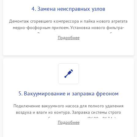
4. Замена неисправных узлов
Демонтаж сгоревшего компрессора и пайка нового агрегата
медно-фосфорным припоем. Установка нового фильтра-
осушителя. Замена изношенных вентиляторов обдува,
Подробнее
сломанных заслонок или поврежденных дверных петель.
5. Вакуумирование и заправка фреоном
Подключение вакуумного насоса для полного удаления
воздуха и влаги из контура. Заправка системы строго
дозированным объемом хладагента (R600a, R134a) по
Подробнее
электронным весам. Контроль рабочего давления в системе.