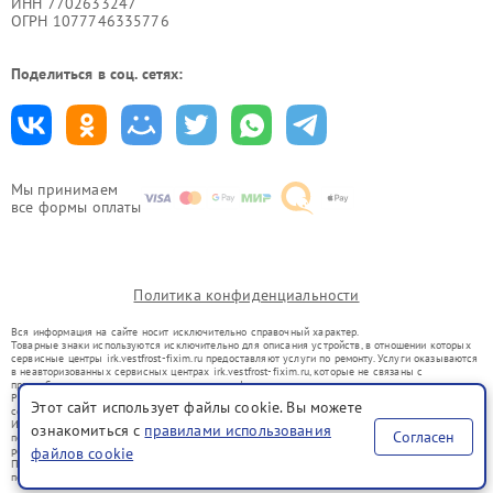
ИНН 7702633247
ОГРН 1077746335776
Поделиться в соц. сетях:
Мы принимаем
все формы оплаты
Политика конфиденциальности
Вся информация на сайте носит исключительно справочный характер.
Товарные знаки используются исключительно для описания устройств, в отношении которых
сервисные центры irk.vestfrost-fixim.ru предоставляют услуги по ремонту. Услуги оказываются
в неавторизованных сервисных центрах irk.vestfrost-fixim.ru, которые не связаны с
правообладателями товарных знаков или их официальными представителями.
Ремонт осуществляется для устройств, уже введенных в гражданский оборот в соответствии
Этот сайт использует файлы cookie. Вы можете
со статьей 1487 ГК РФ.
Использование товарных знаков не преследует цели индивидуализации услуг или введения
ознакомиться с
правилами использования
Согласен
потребителей в заблуждение, а служит для информирования о предоставляемых услугах по
ремонту техники указанных брендов.
файлов cookie
Представленная на сайте информация не является публичной офертой, определяемой
положениями Статьи 437(2) Гражданского кодекса РФ