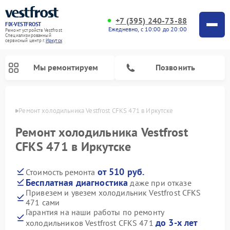
+7 (395) 240-73-88
FIX-VESTFROST
Ежедневно, с 10:00 до 20:00
Ремонт устройств Vestfrost
Специализированный
cервисный центр г.
Иркутск
Мы ремонтируем
Позвонить
утске
Ремонт холодильника Vestfrost CFKS 471 в Иркутске
Ремонт холодильника Vestfrost
CFKS 471 в Иркутске
от 510 руб.
Стоимость ремонта
Бесплатная диагностика
даже при отказе
Привезем и увезем холодильник Vestfrost CFKS
471 сами
Ремонт морозильных камер Vestfrost
Ремонт посудомоечных машин Vestfrost
Ремонт варочных панелей Vestfrost
Ремонт сушильных машин Vestfrost
Ремонт стиральных машин Vestfrost
Ремонт духовых шкафов Vestfrost
Ремонт водонагревателей Vestfrost
Ремонт винных шкафов Vestfrost
Гарантия на наши работы по ремонту
до 3-х лет
холодильников Vestfrost CFKS 471