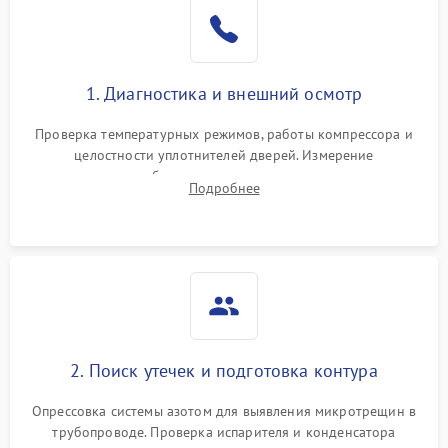
Образование конденсата
1800 ₽
Подробнее →
на стенках
Сбой в работе инвертора
2100 ₽
Подробнее →
1. Диагностика и внешний осмотр
Запах горелого при
2000 ₽
Подробнее →
Проверка температурных режимов, работы компрессора и
работе
целостности уплотнителей дверей. Измерение
сопротивления обмоток мотора, проверка термостата и
Не включается
Подробнее
1000 ₽
Подробнее →
считывание кодов ошибок с электронного дисплея.
холодильник
Проблемы с системой
автоматической
1800 ₽
Подробнее →
разморозки
2. Поиск утечек и подготовка контура
Опрессовка системы азотом для выявления микротрещин в
трубопроводе. Проверка испарителя и конденсатора