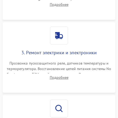
течеискателем. Демонтаж старого фильтра-осушителя и
Подробнее
продувка капиллярной трубки для устранения засоров.
3. Ремонт электрики и электроники
Прозвонка пускозащитного реле, датчиков температуры и
терморегулятора. Восстановление цепей питания системы No
Frost, включая ТЭН оттайки и вентилятор. Ремонт или замена
Подробнее
платы управления при сбоях алгоритмов.