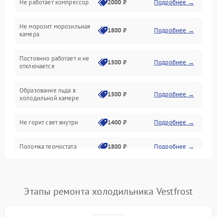
Не работает компрессор
2000 ₽
Подробнее →
Электропитание
Не морозит морозильная
Дренаж
1800 ₽
Подробнее →
камера
Оттайка
Постоянно работает и не
1500 ₽
Подробнее →
отключается
Программное обеспечение
Образование льда в
1500 ₽
Подробнее →
холодильной камере
Не горит свет внутри
1400 ₽
Подробнее →
Поломка термостата
1800 ₽
Подробнее →
Не работает вентилятор
1800 ₽
Подробнее →
Этапы ремонта холодильника Vestfrost
Поломка системы No Frost
2600 ₽
Подробнее →