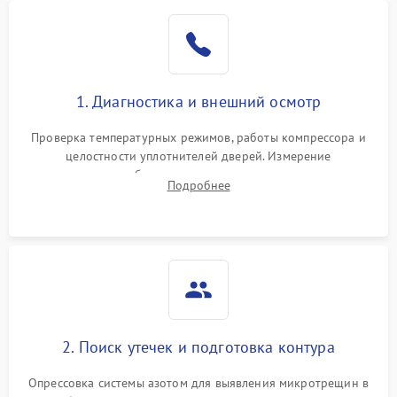
Образование конденсата
1800 ₽
Подробнее →
на стенках
Сбой в работе инвертора
2100 ₽
Подробнее →
1. Диагностика и внешний осмотр
Запах горелого при
2000 ₽
Подробнее →
Проверка температурных режимов, работы компрессора и
работе
целостности уплотнителей дверей. Измерение
сопротивления обмоток мотора, проверка термостата и
Не включается
Подробнее
1000 ₽
Подробнее →
считывание кодов ошибок с электронного дисплея.
холодильник
Проблемы с системой
автоматической
1800 ₽
Подробнее →
разморозки
2. Поиск утечек и подготовка контура
Опрессовка системы азотом для выявления микротрещин в