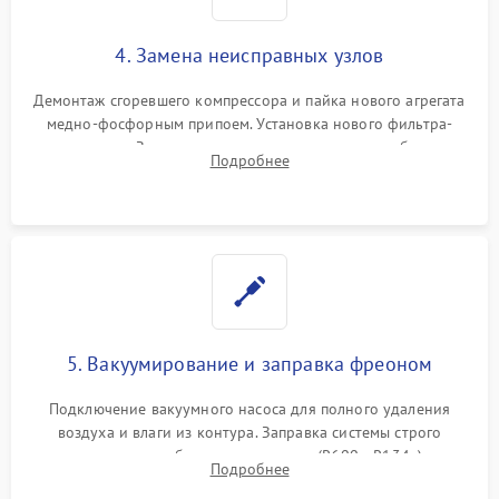
4. Замена неисправных узлов
Демонтаж сгоревшего компрессора и пайка нового агрегата
медно-фосфорным припоем. Установка нового фильтра-
осушителя. Замена изношенных вентиляторов обдува,
Подробнее
сломанных заслонок или поврежденных дверных петель.
5. Вакуумирование и заправка фреоном
Подключение вакуумного насоса для полного удаления
воздуха и влаги из контура. Заправка системы строго
дозированным объемом хладагента (R600a, R134a) по
Подробнее
электронным весам. Контроль рабочего давления в системе.