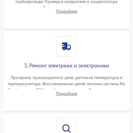
трубопроводе. Проверка испарителя и конденсатора
течеискателем. Демонтаж старого фильтра-осушителя и
Подробнее
продувка капиллярной трубки для устранения засоров.
3. Ремонт электрики и электроники
Прозвонка пускозащитного реле, датчиков температуры и
терморегулятора. Восстановление цепей питания системы No
Frost, включая ТЭН оттайки и вентилятор. Ремонт или замена
Подробнее
платы управления при сбоях алгоритмов.