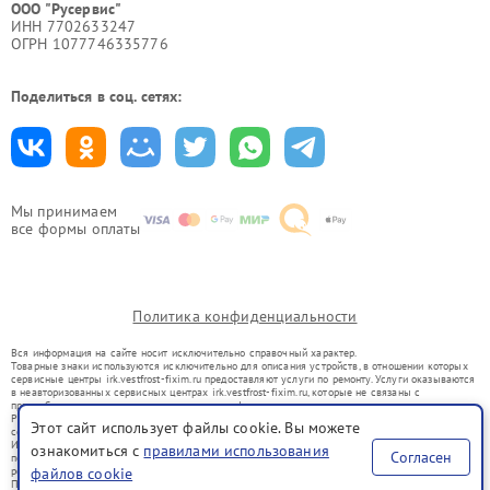
ООО "Русервис"
ИНН 7702633247
ОГРН 1077746335776
Поделиться в соц. сетях:
Мы принимаем
все формы оплаты
Политика конфиденциальности
Вся информация на сайте носит исключительно справочный характер.
Товарные знаки используются исключительно для описания устройств, в отношении которых
сервисные центры irk.vestfrost-fixim.ru предоставляют услуги по ремонту. Услуги оказываются
в неавторизованных сервисных центрах irk.vestfrost-fixim.ru, которые не связаны с
правообладателями товарных знаков или их официальными представителями.
Ремонт осуществляется для устройств, уже введенных в гражданский оборот в соответствии
Этот сайт использует файлы cookie. Вы можете
со статьей 1487 ГК РФ.
Использование товарных знаков не преследует цели индивидуализации услуг или введения
ознакомиться с
правилами использования
Согласен
потребителей в заблуждение, а служит для информирования о предоставляемых услугах по
ремонту техники указанных брендов.
файлов cookie
Представленная на сайте информация не является публичной офертой, определяемой