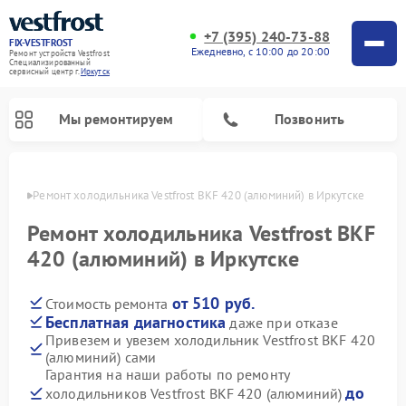
+7 (395) 240-73-88
FIX-VESTFROST
Ежедневно, с 10:00 до 20:00
Ремонт устройств Vestfrost
Специализированный
cервисный центр г.
Иркутск
Мы ремонтируем
Позвонить
утске
Ремонт холодильника Vestfrost BKF 420 (алюминий) в Иркутске
Ремонт холодильника Vestfrost BKF
420 (алюминий) в Иркутске
от 510 руб.
Стоимость ремонта
Бесплатная диагностика
даже при отказе
Привезем и увезем холодильник Vestfrost BKF 420
(алюминий) сами
Ремонт морозильных камер Vestfrost
Ремонт посудомоечных машин Vestfrost
Ремонт варочных панелей Vestfrost
Ремонт сушильных машин Vestfrost
Ремонт стиральных машин Vestfrost
Ремонт духовых шкафов Vestfrost
Ремонт водонагревателей Vestfrost
Ремонт винных шкафов Vestfrost
Гарантия на наши работы по ремонту
до
холодильников Vestfrost BKF 420 (алюминий)