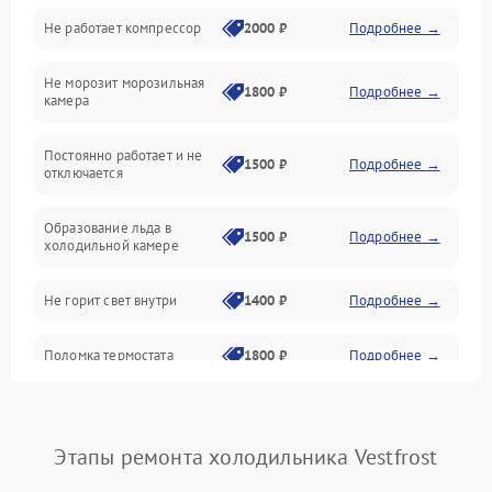
Не работает компрессор
2000 ₽
Подробнее →
Электропитание
Не морозит морозильная
Дренаж
1800 ₽
Подробнее →
камера
Оттайка
Постоянно работает и не
1500 ₽
Подробнее →
отключается
Программное обеспечение
Образование льда в
1500 ₽
Подробнее →
холодильной камере
Не горит свет внутри
1400 ₽
Подробнее →
Поломка термостата
1800 ₽
Подробнее →
Не работает вентилятор
1800 ₽
Подробнее →
Этапы ремонта холодильника Vestfrost
Поломка системы No Frost
2600 ₽
Подробнее →