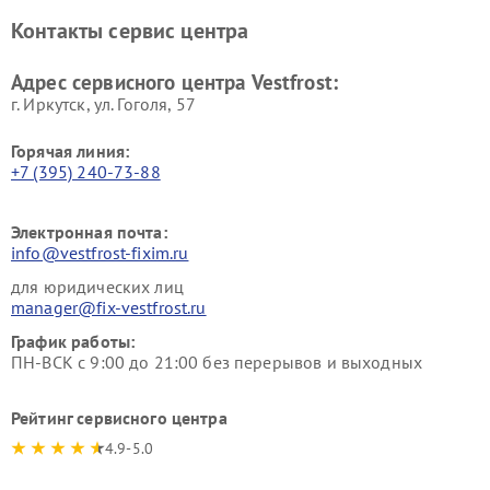
Ремонт винных шкафов
Ремонт вытяжек Vestfrost
Контакты сервис центра
Vestfrost
Ремонт пылесосов Vestfrost
Адрес сервисного центра Vestfrost:
г. Иркутск, ул. ​Гоголя, 57
Горячая линия:
+7 (395) 240-73-88
Электронная почта:
info@vestfrost-fixim.ru
для юридических лиц
manager@fix-vestfrost.ru
График работы:
ПН-ВСК с 9:00 до 21:00 без перерывов и выходных
Рейтинг сервисного центра
4.9-5.0