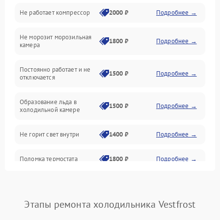
Не работает компрессор
2000 ₽
Подробнее →
Электропитание
Не морозит морозильная
Дренаж
1800 ₽
Подробнее →
камера
Оттайка
Постоянно работает и не
1500 ₽
Подробнее →
отключается
Программное обеспечение
Образование льда в
1500 ₽
Подробнее →
холодильной камере
Не горит свет внутри
1400 ₽
Подробнее →
Поломка термостата
1800 ₽
Подробнее →
Не работает вентилятор
1800 ₽
Подробнее →
Этапы ремонта холодильника Vestfrost
Поломка системы No Frost
2600 ₽
Подробнее →