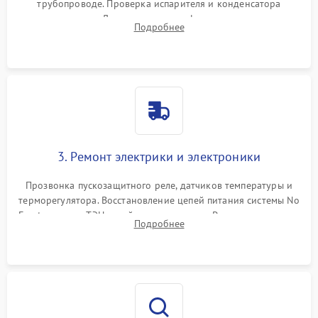
трубопроводе. Проверка испарителя и конденсатора
течеискателем. Демонтаж старого фильтра-осушителя и
Подробнее
продувка капиллярной трубки для устранения засоров.
3. Ремонт электрики и электроники
Прозвонка пускозащитного реле, датчиков температуры и
терморегулятора. Восстановление цепей питания системы No
Frost, включая ТЭН оттайки и вентилятор. Ремонт или замена
Подробнее
платы управления при сбоях алгоритмов.