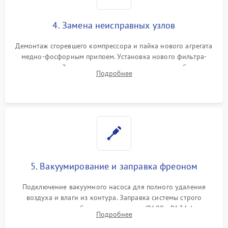
4. Замена неисправных узлов
Демонтаж сгоревшего компрессора и пайка нового агрегата
медно-фосфорным припоем. Установка нового фильтра-
осушителя. Замена изношенных вентиляторов обдува,
Подробнее
сломанных заслонок или поврежденных дверных петель.
5. Вакуумирование и заправка фреоном
Подключение вакуумного насоса для полного удаления
воздуха и влаги из контура. Заправка системы строго
дозированным объемом хладагента (R600a, R134a) по
Подробнее
электронным весам. Контроль рабочего давления в системе.