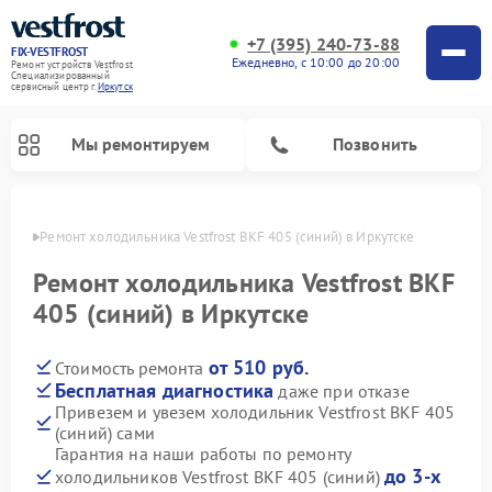
+7 (395) 240-73-88
FIX-VESTFROST
Ежедневно, с 10:00 до 20:00
Ремонт устройств Vestfrost
Специализированный
cервисный центр г.
Иркутск
Мы ремонтируем
Позвонить
утске
Ремонт холодильника Vestfrost BKF 405 (синий) в Иркутске
Ремонт холодильника Vestfrost BKF
405 (синий) в Иркутске
от 510 руб.
Стоимость ремонта
Бесплатная диагностика
даже при отказе
Привезем и увезем холодильник Vestfrost BKF 405
(синий) сами
Ремонт морозильных камер Vestfrost
Ремонт посудомоечных машин Vestfrost
Ремонт варочных панелей Vestfrost
Ремонт сушильных машин Vestfrost
Ремонт стиральных машин Vestfrost
Ремонт духовых шкафов Vestfrost
Ремонт водонагревателей Vestfrost
Ремонт винных шкафов Vestfrost
Гарантия на наши работы по ремонту
до 3-х
холодильников Vestfrost BKF 405 (синий)