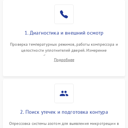
Образование конденсата
1800 ₽
Подробнее →
на стенках
Сбой в работе инвертора
2100 ₽
Подробнее →
1. Диагностика и внешний осмотр
Запах горелого при
2000 ₽
Подробнее →
Проверка температурных режимов, работы компрессора и
работе
целостности уплотнителей дверей. Измерение
сопротивления обмоток мотора, проверка термостата и
Не включается
Подробнее
1000 ₽
Подробнее →
считывание кодов ошибок с электронного дисплея.
холодильник
Проблемы с системой
автоматической
1800 ₽
Подробнее →
разморозки
2. Поиск утечек и подготовка контура
Опрессовка системы азотом для выявления микротрещин в