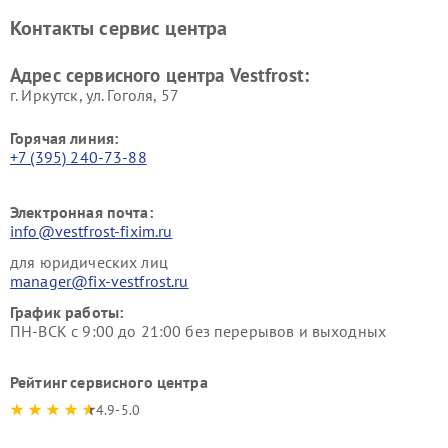
Ремонт винных шкафов
Ремонт вытяжек Vestfrost
Контакты сервис центра
Vestfrost
Ремонт пылесосов Vestfrost
Адрес сервисного центра Vestfrost:
г. Иркутск, ул. ​Гоголя, 57
Горячая линия:
+7 (395) 240-73-88
Электронная почта:
info@vestfrost-fixim.ru
для юридических лиц
manager@fix-vestfrost.ru
График работы:
ПН-ВСК с 9:00 до 21:00 без перерывов и выходных
Рейтинг сервисного центра
4.9-5.0