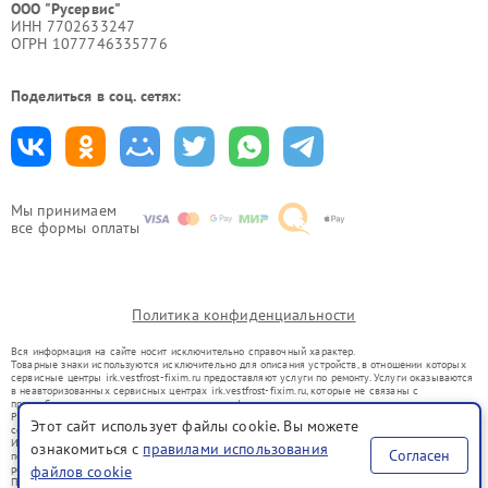
ООО "Русервис"
ИНН 7702633247
ОГРН 1077746335776
Поделиться в соц. сетях:
Мы принимаем
все формы оплаты
Политика конфиденциальности
Вся информация на сайте носит исключительно справочный характер.
Товарные знаки используются исключительно для описания устройств, в отношении которых
сервисные центры irk.vestfrost-fixim.ru предоставляют услуги по ремонту. Услуги оказываются
в неавторизованных сервисных центрах irk.vestfrost-fixim.ru, которые не связаны с
правообладателями товарных знаков или их официальными представителями.
Ремонт осуществляется для устройств, уже введенных в гражданский оборот в соответствии
Этот сайт использует файлы cookie. Вы можете
со статьей 1487 ГК РФ.
Использование товарных знаков не преследует цели индивидуализации услуг или введения
ознакомиться с
правилами использования
Согласен
потребителей в заблуждение, а служит для информирования о предоставляемых услугах по
ремонту техники указанных брендов.
файлов cookie
Представленная на сайте информация не является публичной офертой, определяемой