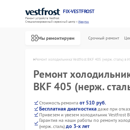
FIX-VESTFROST
Ремонт устройств Vestfrost
Специализированный cервисный центр г.
Иркутск
Мы ремонтируем
Срочный ремонт
Це
estfrost в Иркутске
Ремонт холодильника Vestfrost BKF 405 (нерж. сталь) в 
Ремонт холодильника
BKF 405 (нерж. стал
от 510 руб.
Стоимость ремонта
Бесплатная диагностика
даже при отказ
Привезем и увезем холодильник Vestfrost B
Гарантия на наши работы по ремонту холод
до 3-х лет
(нерж. сталь)
Ремонт морозильных камер Vestfrost
Ремонт стиральных машин Vestfrost
Ремонт посудомоечных машин Vestfrost
Ремонт духовых шкафов Vestfrost
Ремонт варочных панелей Vestfrost
Ремонт водонагревателей Vestfrost
Ремонт сушильных машин Vestfrost
Ремонт винных шкафов Vestfrost